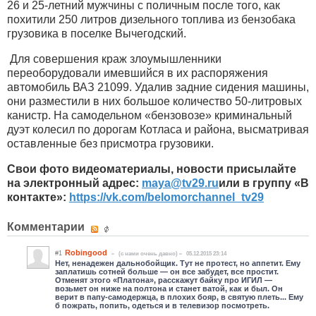
26 и 25-летний мужчины с поличным после того, как
похитили 250 литров дизельного топлива из бензобака
грузовика в поселке Вычегодский.
Для совершения краж злоумышленники
переоборудовали имевшийся в их распоряжения
автомобиль ВАЗ 21099. Удалив задние сидения машины,
они разместили в них большое количество 50-литровых
канистр. На самодельном «бензовозе» криминальный
дуэт колесил по дорогам Котласа и района, высматривая
оставленные без присмотра грузовики.
Свои фото видеоматериалы, новости присылайте
на электронный адрес:
maya
@
tv
29.
ru
или в группу «В
контакте»:
https://vk.com/belomorchannel_tv29
Комментарии
Robingood
#1
(c нами очень давно)
05.12.2015 23:14
Нет, ненадежен дальнобойщик. Тут не протест, но аппетит. Ему
заплатишь сотней больше — он все забудет, все простит.
Отменят этого «Платона», расскажут байку про ИГИЛ —
возьмет он ниже на полтона и станет ватой, как и был. Он
верит в папу-самодержца, в плохих бояр, в святую плеть... Ему
б пожрать, попить, одеться и в телевизор посмотреть.