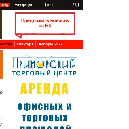
щество
Культура
Выборы 2022
по
в
и