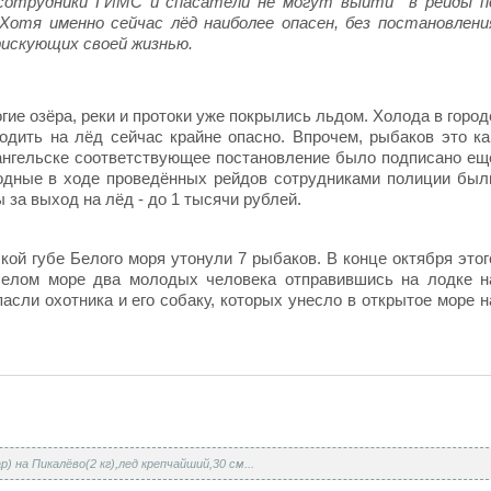
 сотрудники ГИМС и спасатели не могут выйти в рейды п
отя именно сейчас лёд наиболее опасен, без постановлени
искующих своей жизнью.
гие озёра, реки и протоки уже покрылись льдом. Холода в город
одить на лёд сейчас крайне опасно. Впрочем, рыбаков это ка
рхангельске соответствующее постановление было подписано ещ
одные в ходе проведённых рейдов сотрудниками полиции был
за выход на лёд - до 1 тысячи рублей.
кой губе Белого моря утонули 7 рыбаков
.
В конце октября
этог
Белом море два молодых человека отправившись на лодке н
асли охотника и его собаку, которых унесло в открытое море н
) на Пикалёво(2 кг),лед крепчайший,30 см...