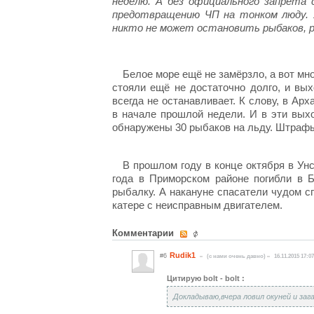
неделю. А без официального запрета
предотвращению ЧП на тонком люду. Х
никто не может остановить рыбаков, р
Белое море ещё не замёрзло, а вот мно
стояли ещё не достаточно долго, и вых
всегда не останавливает. К слову, в А
в начале прошлой недели. И в эти вых
обнаружены 30 рыбаков на льду. Штрафы 
В
прошлом году в конце октября в Унс
года
в Приморском районе погибли в 
рыбалку. А накануне спасатели чудом сп
катере с неисправным двигателем.
Комментарии
Rudik1
#6
(c нами очень давно)
16.11.2015 17:07
Цитирую bolt - bolt :
Докладываю,вчера ловил окуней и загар