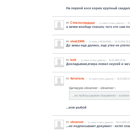
На первой косе корюх крупный сандал
Стеклосердцце
#5
(c нами очень давно)
16
а зачем вообще спасать того кто сам по
vivat1945
#4
(c нами с 09.04.2015)
16.11.2015 15:
До зимы еще далеко, еще утки не улете
bolt
#3
(c нами очень давно)
16.11.2015 13:46
Докладываю,вчера ловил окуней и загар
4итатель
#2
(c нами очень давно)
16.11.2015 1
Цитирую observer - observer :
...не подписывают документ - хотят
...или рыбой
observer
#1
(c нами очень давно)
16.11.2015 13
...не подписывают документ - хотят спа