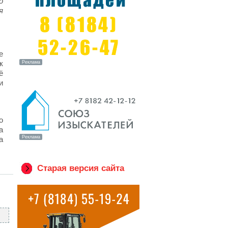
о
я
е
к
ё
и
о
а
а
Старая версия сайта