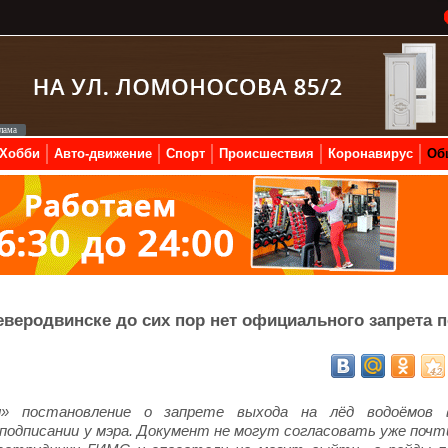
Хобби
Авто-движение
Спорт
Происшествия
Коронавирус
Об
еверодвинске до сих пор нет официального запрета 
» постановление о запрете выхода на лёд водоёмов 
 подписании у мэра. Документ не могут согласовать уже почт