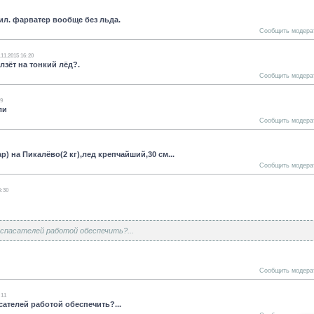
ил. фарватер вообще без льда.
Сообщить модера
.11.2015 16:20
лзёт на тонкий лёд?.
Сообщить модера
29
ли
Сообщить модера
) на Пикалёво(2 кг),лед крепчайший,30 см...
Сообщить модера
3:30
 спасателей работой обеспечить?...
Сообщить модера
:11
сателей работой обеспечить?...