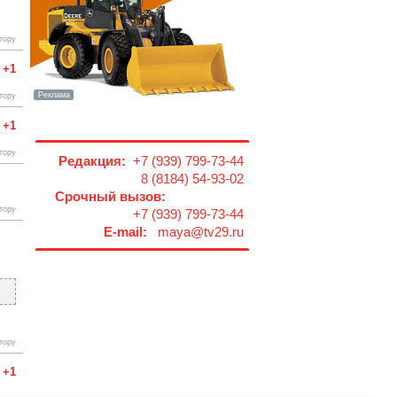
тору
+1
тору
+1
тору
Редакция:
+7 (939) 799-73-44
8 (8184) 54-93-02
Срочный вызов:
тору
+7 (939) 799-73-44
E-mail:
maya@tv29.ru
тору
+1