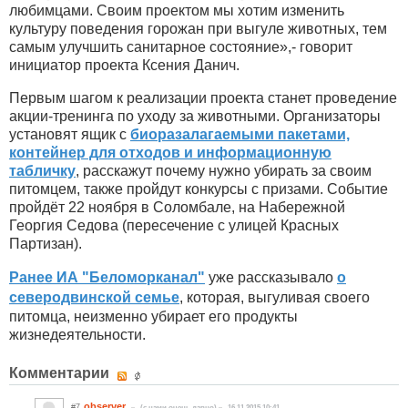
любимцами. Своим проектом мы хотим изменить
культуру поведения горожан при выгуле животных, тем
самым улучшить санитарное состояние»,- говорит
инициатор проекта Ксения Данич.
Первым шагом к реализации проекта станет проведение
акции-тренинга по уходу за животными. Организаторы
установят ящик с
биоразалагаемыми пакетами,
контейнер для отходов и информационную
табличку
, расскажут почему нужно убирать за своим
питомцем, также пройдут конкурсы с призами. Событие
пройдёт 22 ноября в Соломбале, на Набережной
Георгия Седова (пересечение с улицей Красных
Партизан).
Ранее ИА "Беломорканал"
уже рассказывало
о
северодвинской семье
, которая, выгуливая своего
питомца, неизменно убирает его продукты
жизнедеятельности.
Комментарии
observer
#7
(c нами очень давно)
16.11.2015 10:41