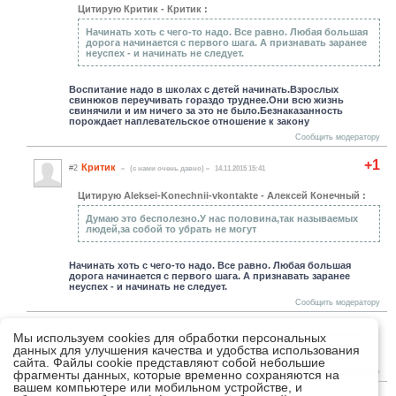
Цитирую Критик - Критик :
Начинать хоть с чего-то надо. Все равно. Любая большая
дорога начинается с первого шага. А признавать заранее
неуспех - и начинать не следует.
Воспитание надо в школах с детей начинать.Взрослых
свинюков переучивать гораздо труднее.Они всю жизнь
свинячили и им ничего за это не было.Безнаказанность
порождает наплевательское отношение к закону
Сообщить модератору
+1
Критик
#2
(c нами очень давно)
14.11.2015 15:41
Цитирую Aleksei-Konechnii-vkontakte - Алексей Конечный :
Думаю это бесполезно.У нас половина,так называемых
людей,за собой то убрать не могут
Начинать хоть с чего-то надо. Все равно. Любая большая
дорога начинается с первого шага. А признавать заранее
неуспех - и начинать не следует.
Сообщить модератору
Aleksei-Konechnii-vkontakte
#1
(c нами с 28.04.2015)
14.11.2015 14:25
Мы используем cookies для обработки персональных
Думаю это бесполезно.У нас половина,так называемых
данных для улучшения качества и удобства использования
людей,за собой то убрать не могут
сайта. Файлы cookie представляют собой небольшие
Сообщить модератору
фрагменты данных, которые временно сохраняются на
вашем компьютере или мобильном устройстве, и