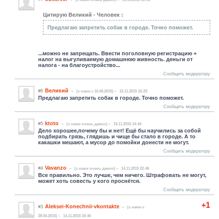
Цитирую Великий - Человек :
Предлагаю запретить собак в городе. Точно поможет.
...можно не запрещать. Ввести поголовную регистрацию +
налог на выгуливаемую домашнюю живность. деньги от
налога - на благоустройство...
Сообщить модератору
Великий
#6
(c нами с 16.06.2015)
15.11.2015 16:23
Предлагаю запретить собак в городе. Точно поможет.
Сообщить модератору
ktoto
#5
(c нами очень давно)
15.11.2015 14:44
Дело хорошее,почему бы и нет! Ещё бы научились за собой
подбирать грязь, глядишь и чище бы стало в городе. А то
какашки мешают, а мусор до помойки донести не могут.
Сообщить модератору
Vavanzo
#4
(c нами очень давно)
14.11.2015 22:46
Все правильно. Это лучше, чем ничего. Штрафовать не могут,
может хоть совесть у кого проснётся.
Сообщить модератору
+1
Aleksei-Konechnii-vkontakte
#3
(c нами с
28.04.2015)
14.11.2015 18:46