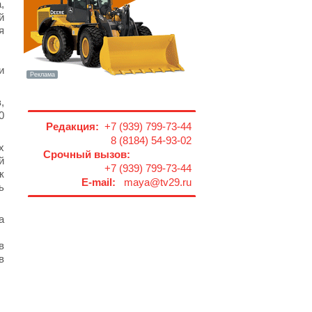
,
й
я
и
,
0
Редакция:
+7 (939) 799-73-44
8 (8184) 54-93-02
х
Срочный вызов:
й
+7 (939) 799-73-44
к
E-mail:
maya@tv29.ru
ь
а
в
в