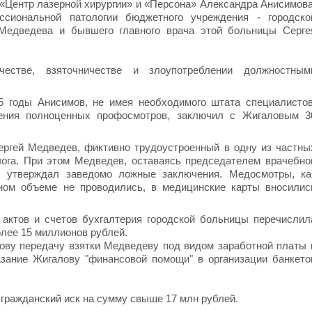
«Центр лазерной хирургии» и «Персона» Александра Анисимова
сиональной патологии бюджетного учреждения - городско
едведева и бывшего главного врача этой больницы Серге
естве, взяточничестве и злоупотреблении должностным
5 годы Анисимов, не имея необходимого штата специалистов
ения полноценных профосмотров, заключил с Жигаловым 3
ргей Медведев, фиктивно трудоустроенный в одну из частны
ога. При этом Медведев, оставаясь председателем врачебно
е, утверждал заведомо ложные заключения. Медосмотры, ка
лном объеме не проводились, в медицинские карты вносилис
актов и счетов бухгалтерия городской больницы перечислил
олее 15 миллионов рублей.
ову передачу взятки Медведеву под видом заработной платы 
азание Жигалову "финансовой помощи" в организации банкето
 гражданский иск на сумму свыше 17 млн рублей.