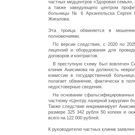
частных медцентров «Здоровая семья», 
а также заведующего центром профес
больницы № 6 Архангельска Сергея М
Жигалова.
Эта троица обвиняется в мошеннич
полномочиями.
По версии следствия, с 2020 по 202
лицензий и оборудования для провед
договоров и контрактов.
В преступную схему был вовлечен Се
клиник Анисимова на должность неврол
комиссии в государственной больниц
полагает обвинение, фактически в по
недостоверные сведения.
На основании сфальсифицированных 
частному «Центру лазерной хирургии» б
Также следствие инкриминирует Анисим
размере 325 342 рубля 50 копеек и ок
всего на 122 000 рублей.
К руководителю частных клиник заявлен