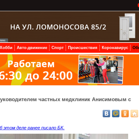
Хобби
Авто-движение
Спорт
Происшествия
Коронавирус
Об
 руководителем частных медклиник Анисимовым с
 этом деле ранее писало БК.