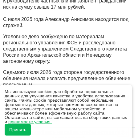
К руководителю частных клиник заявлен гражданский
иск на сумму свыше 17 млн рублей.
С июля 2025 года Александр Анисимов находится под
стражей.
Уголовное дело возбуждено по материалам
регионального управления ФСБ и расследовано
следственным управлением Следственного комитета
России по Архангельской области и Ненецкому
автономному округу.
Седьмого июля 2026 года сторона государственного
обвинения начала излагать предъявленное обвинение
подсудимым.
Мы используем cookies для обработки персональных
Следующее судебное заседание по делу назначено на
данных для улучшения качества и удобства использования
сайта. Файлы cookie представляют собой небольшие
17 июля, сообщает пресс-служба суда.
фрагменты данных, которые временно сохраняются на
вашем компьютере или мобильном устройстве, и
обеспечивают более эффективную работу сайта.
Оставаясь на сайте, вы соглашаетесь на сбор таких данных
Фото пресс-службы суда.
и
принимаете условия.
Принять
18+
Авторизуйтесь на сайте, чтобы оставить