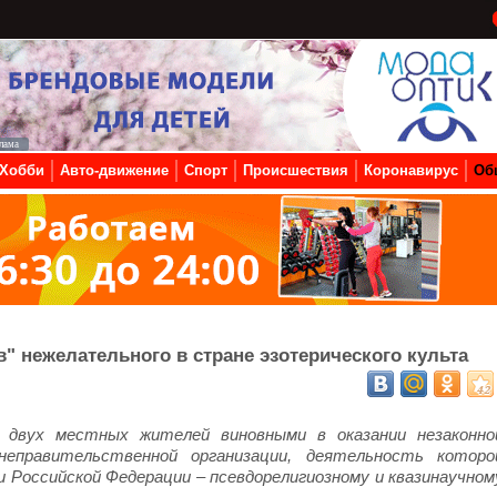
Хобби
Авто-движение
Спорт
Происшествия
Коронавирус
Об
" нежелательного в стране эзотерического культа
л двух местных жителей виновными в оказании незаконно
неправительственной организации, деятельность которо
 Российской Федерации – псевдорелигиозному и квазинаучном