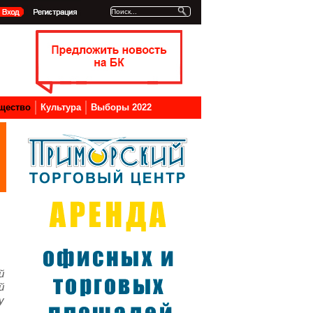
щество
Культура
Выборы 2022
й
й
у