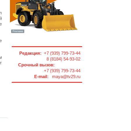
л
й
е
е
Редакция:
+7 (939) 799-73-44
м
8 (8184) 54-93-02
т
Срочный вызов:
+7 (939) 799-73-44
E-mail:
maya@tv29.ru