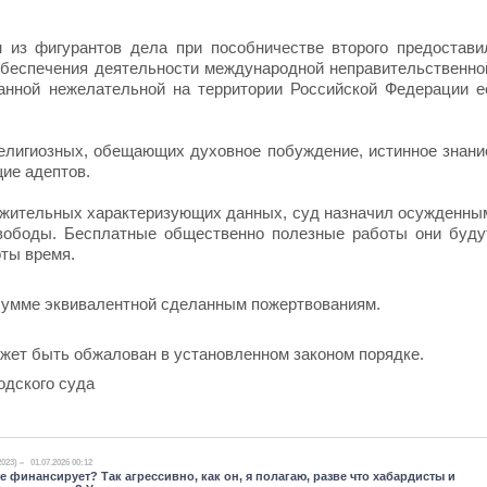
 из фигурантов дела при пособничестве второго предостави
обеспечения деятельности международной неправительственно
знанной нежелательной на территории Российской Федерации е
религиозных, обещающих духовное побуждение, истинное знани
ие адептов.
ложительных характеризующих данных, суд назначил осужденны
свободы. Бесплатные общественно полезные работы они буду
оты время.
сумме эквивалентной сделанным пожертвованиям.
ожет быть обжалован в установленном законом порядке.
одского суда
2023)
01.07.2026 00:12
е финансирует? Так агрессивно, как он, я полагаю, разве что хабардисты и