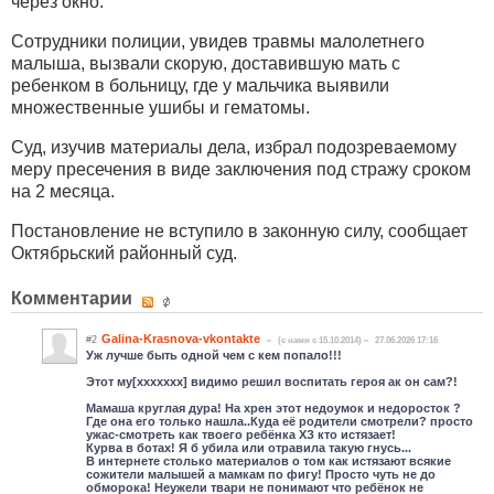
через окно.
Сотрудники полиции, увидев травмы малолетнего
малыша, вызвали скорую, доставившую мать с
ребенком в больницу, где у мальчика выявили
множественные ушибы и гематомы.
Суд, изучив материалы дела, избрал подозреваемому
меру пресечения в виде заключения под стражу сроком
на 2 месяца.
Постановление не вступило в законную силу, сообщает
Октябрьский районный суд.
Комментарии
Galina-Krasnova-vkontakte
#2
(c нами с 15.10.2014)
27.06.2026 17:16
Уж лучше быть одной чем с кем попало!!!
Этот му[xxxxxxx] видимо решил воспитать героя ак он сам?!
Мамаша круглая дура! На хрен этот недоумок и недоросток ?
Где она его только нашла..Куда её родители смотрели? просто
ужас-смотреть как твоего ребёнка ХЗ кто истязает!
Курва в ботах! Я б убила или отравила такую гнусь...
В интернете столько материалов о том как истязают всякие
сожители малышей а мамкам по фигу! Просто чуть не до
обморока! Неужели твари не понимают что ребёнок не