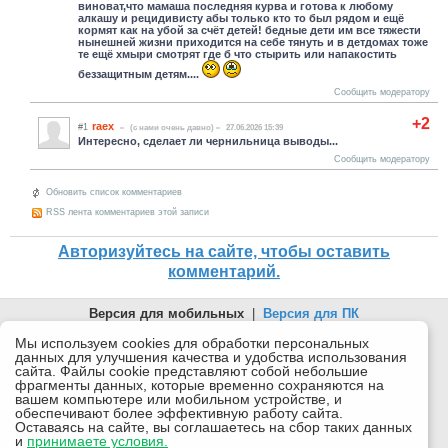
виноват,что мамаша последняя курва и готова к любому
алкашу и рецидивисту абы только кто то был рядом и ещё
кормят как на убой за счёт детей! бедные дети им все тяжести
нынешней жизни приходится на себе тянуть и в детдомах тоже
те ещё хмыри смотрят где б что стырить или напакостить
беззащитным детям....
Сообщить модератору
+2
raex
#1
(c нами очень давно)
27.06.2026 15:39
Интересно, сделает ли чернильница выводы...
Сообщить модератору
Обновить список комментариев
RSS лента комментариев этой записи
Авторизуйтесь на сайте, чтобы оставить
комментарий.
Версия для мобильных
|
Версия для ПК
© 2026 Беломорканал Северодвинск tv29.ru
Мы используем cookies для обработки персональных
данных для улучшения качества и удобства использования
Joomla!
is Free Software released under the GNU General Public
сайта. Файлы cookie представляют собой небольшие
License.
фрагменты данных, которые временно сохраняются на
вашем компьютере или мобильном устройстве, и
Mobile version by
Mobile Joomla!
обеспечивают более эффективную работу сайта.
Оставаясь на сайте, вы соглашаетесь на сбор таких данных
Desktop Version
и
принимаете условия.