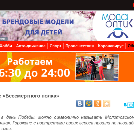
Хобби
Авто-движение
Спорт
Происшествия
Коронавирус
Об
е «Бессмертного полка»
, в день Победы, можно символично называть Молотовском
ка». Горожане с портретами своих героев прошли по площад
 огня.