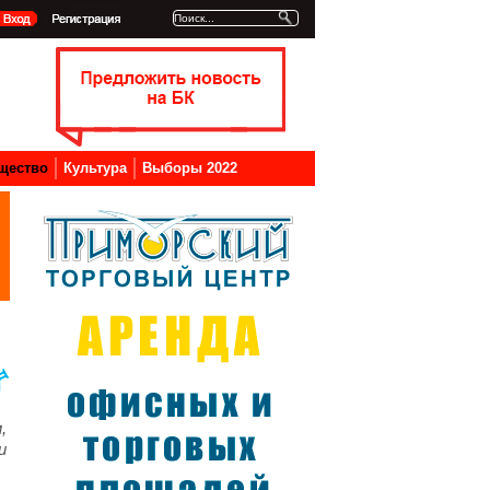
щество
Культура
Выборы 2022
,
и