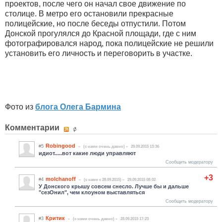
проектов, после чего он начал свое движение по
столице. В метро его остановили прекрасные
полицейские, но после беседы отпустили. Потом
Донской прогулялся до Красной площади, где с ним
фотографировался народ, пока полицейские не решили
установить его личность и переговорить в участке.
Фото из
блога Олега Бармина
Комментарии
Robingood
#5
(c нами очень давно)
29.09.2015 13:36
идиот.....вот какие люди управляют
Сообщить модератору
+3
molchanoff
#4
(c нами с 28.09.2015)
29.09.2015 08:02
У Донского крышу совсем снесло. Лучше бы и дальше
"сезОнил", чем клоуном выставляться
Сообщить модератору
Критик
#3
(c нами очень давно)
28.09.2015 17:23