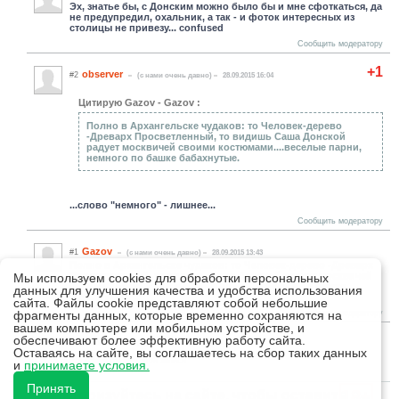
Эх, знатье бы, с Донским можно было бы и мне сфоткаться, да
не предупредил, охальник, а так - и фоток интересных из
столицы не привезу... confused
Сообщить модератору
+1
observer
#2
(c нами очень давно)
28.09.2015 16:04
Цитирую Gazov - Gazov :
Полно в Архангельске чудаков: то Человек-дерево
-Древарх Просветленный, то видишь Саша Донской
радует москвичей своими костюмами....веселые парни,
немного по башке бабахнутые.
...слово "немного" - лишнее...
Сообщить модератору
Gazov
#1
(c нами очень давно)
28.09.2015 13:43
Полно в Архангельске чудаков: то Человек-дерево -Древарх
Просветленный, то видишь Саша Донской радует москвичей
Мы используем cookies для обработки персональных
своими костюмами....веселые парни, немного по башке
данных для улучшения качества и удобства использования
бабахнутые.
сайта. Файлы cookie представляют собой небольшие
Сообщить модератору
фрагменты данных, которые временно сохраняются на
вашем компьютере или мобильном устройстве, и
обеспечивают более эффективную работу сайта.
Обновить список комментариев
Оставаясь на сайте, вы соглашаетесь на сбор таких данных
RSS лента комментариев этой записи
и
принимаете условия.
Принять
18+
Авторизуйтесь на сайте, чтобы оставить