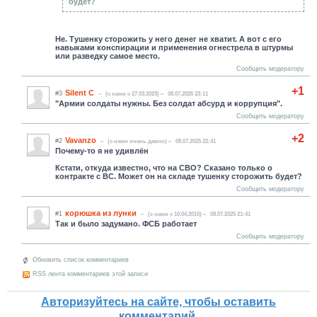
будет?
Не. Тушенку сторожить у него денег не хватит. А вот с его
навыками конспирации и применения огнестрела в штурмы
или разведку самое место.
Сообщить модератору
+1
Silent C
#3
(c нами с 27.03.2023)
08.07.2025 23:11
"Армии солдаты нужны. Без солдат абсурд и коррупция".
Сообщить модератору
+2
Vavanzo
#2
(c нами очень давно)
08.07.2025 22:41
Почему-то я не удивлён
Кстати, откуда известно, что на СВО? Сказано только о
контракте с ВС. Может он на складе тушенку сторожить будет?
Сообщить модератору
корюшка из лунки
#1
(c нами с 10.04.2015)
08.07.2025 21:41
Так и было задумано. ФСБ работает
Сообщить модератору
Обновить список комментариев
RSS лента комментариев этой записи
Авторизуйтесь на сайте, чтобы оставить
комментарий.