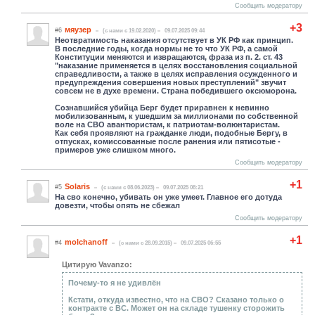
Сообщить модератору
+3
мяузер
#6
(c нами с 19.02.2020)
09.07.2025 09:44
Неотвратимость наказания отсутствует в УК РФ как принцип.
В последние годы, когда нормы не то что УК РФ, а самой
Конституции меняются и извращаются, фраза из п. 2. ст. 43
"наказание применяется в целях восстановления социальной
справедливости, а также в целях исправления осужденного и
предупреждения совершения новых преступлений" звучит
совсем не в духе времени. Страна победившего оксюморона.
Сознавшийся убийца Берг будет приравнен к невинно
мобилизованным, к ушедшим за миллионами по собственной
воле на СВО авантюристам, к патриотам-волюнтаристам.
Как себя проявляют на гражданке люди, подобные Бергу, в
отпусках, комиссованные после ранения или пятисотые -
примеров уже слишком много.
Сообщить модератору
+1
Solaris
#5
(c нами с 08.06.2023)
09.07.2025 08:21
На сво конечно, убивать он уже умеет. Главное его дотуда
довезти, чтобы опять не сбежал
Сообщить модератору
+1
molchanoff
#4
(c нами с 28.09.2015)
09.07.2025 06:55
Цитирую Vavanzo:
Почему-то я не удивлён
Кстати, откуда известно, что на СВО? Сказано только о
контракте с ВС. Может он на складе тушенку сторожить