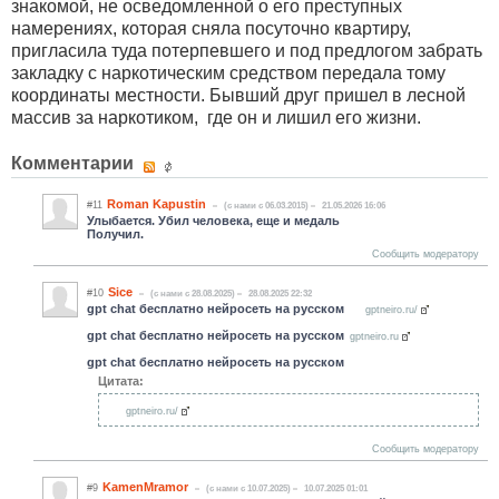
знакомой, не осведомленной о его преступных
намерениях, которая сняла посуточно квартиру,
пригласила туда потерпевшего и под предлогом забрать
закладку с наркотическим средством передала тому
координаты местности. Бывший друг пришел в лесной
массив за наркотиком, где он и лишил его жизни.
Комментарии
Roman Kapustin
#11
(c нами с 06.03.2015)
21.05.2026 16:06
Улыбается. Убил человека, еще и медаль
Получил.
Сообщить модератору
Sice
#10
(c нами с 28.08.2025)
28.08.2025 22:32
gpt chat бесплатно нейросеть на русском
gptneiro.ru/
gpt chat бесплатно нейросеть на русском
gptneiro.ru
gpt chat бесплатно нейросеть на русском
Цитата:
gptneiro.ru/
Сообщить модератору
KamenMramor
#9
(c нами с 10.07.2025)
10.07.2025 01:01