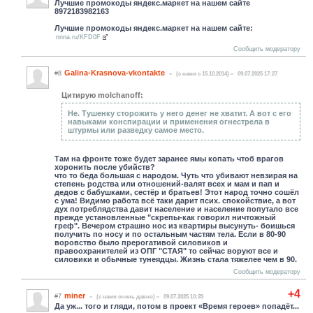
Лучшие промокоды яндекс.маркет на нашем сайте
8972183982163
Лучшие промокоды яндекс.маркет на нашем сайте:
nnna.ru/KFD0F
Сообщить модератору
Galina-Krasnova-vkontakte
#8
(c нами с 15.10.2014)
09.07.2025 17:27
Цитирую molchanoff:
Не. Тушенку сторожить у него денег не хватит. А вот с его
навыками конспирации и применения огнестрела в
штурмы или разведку самое место.
Там на фронте тоже будет заранее ямы копать чтоб врагов
хоронить после убийств?
что то беда большая с народом. Чуть что убивают невзирая на
степень родства или отношений-валят всех и мам и пап и
дедов с бабушками, сестёр и братьев! Этот народ точно сошёл
с ума! Видимо работа всё таки дарит псих. спокойствие, а вот
дух потреблядства давит население и население попутало все
прежде установленные "скрепы-как говорил ничтожный
греф". Вечером страшно нос из квартиры высунуть- боишься
получить по носу и по остальным частям тела. Если в 80-90
воровство было прерогативой силовиков и
правоохранителей из ОПГ "СТАЯ" то сейчас воруют все и
силовики и обычные тунеядцы. Жизнь стала тяжелее чем в 90.
Сообщить модератору
+4
miner
#7
(c нами очень давно)
09.07.2025 10:25
Да уж... того и гляди, потом в проект «Время героев» попадёт...