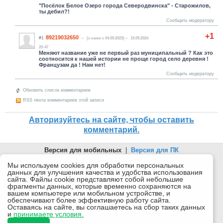
"Посёлок Белое Озеро города Северодвинска" - Старожилов,
ты дебил?!
Сообщить модератору
+1
89219032650
#1
(c нами с 04.09.2023)
19.09.2024
20:47
Меняют название уже не первый раз муниципальный ? Как это
соотносится к нашей истории не проще город село деревня !
Французам да ! Нам нет!
Сообщить модератору
Обновить список комментариев
RSS лента комментариев этой записи
Авторизуйтесь на сайте, чтобы оставить
комментарий.
Версия для мобильных
|
Версия для ПК
© 2026 Беломорканал Северодвинск tv29.ru
Мы используем cookies для обработки персональных
данных для улучшения качества и удобства использования
Joomla!
is Free Software released under the GNU General Public
сайта. Файлы cookie представляют собой небольшие
License.
фрагменты данных, которые временно сохраняются на
вашем компьютере или мобильном устройстве, и
Mobile version by
Mobile Joomla!
обеспечивают более эффективную работу сайта.
Оставаясь на сайте, вы соглашаетесь на сбор таких данных
Desktop Version
и
принимаете условия.
СИ "Информационное агентство "Беломорканал" регистрационный номер ЭЛ № ФС77-77001 от