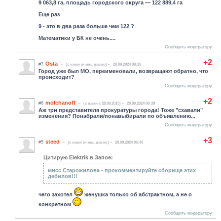
9 063,8 га, площадь городского округа — 122 889,4 га
Еще раз
9 - это в два раза больше чем 122 ?
Математики у БК не очень....
Сообщить модератору
+2
Osta
#7
(c нами очень давно)
20.09.2024 09:29
Город уже был МО, переименовали, возвращают обратно, что
происходит?
Сообщить модератору
+2
molchanoff
#6
(c нами с 28.09.2015)
20.09.2024 08:39
Аж три представителя прокуратуры города! Тоже "схавали"
изменения? Понабрали/понавыбирали по объявлению...
Сообщить модератору
+3
steed
#5
(c нами очень давно)
20.09.2024 06:45
Цитирую Elektrik в Запое:
мисс Старожилова - прокомментируйте сборище этих
дебилов!!!
чего захотел
женушка только об абстрактном, а не о
конкретном
Сообщить модератору