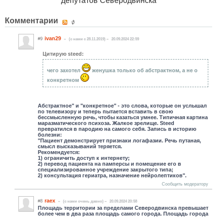
депутатов Северодвинска
Комментарии
ivan29
#9
(c нами с 28.11.2019)
20.09.2024 22:59
Цитирую steed:
чего захотел
женушка только об абстрактном, а не о
конкретном
Абстрактное" и "конкретное" - это слова, которые он услышал
по телевизору и теперь пытается вставить в свою
бессмысленную речь, чтобы казаться умнее. Типичная картина
маразматического психоза. Жалкое зрелище. Steed
превратился в пародию на самого себя. Запись в историю
болезни:
"Пациент демонстрирует признаки логафазии. Речь путаная,
смысл высказываний теряется.
Рекомендуется:
1) ограничить доступ к интернету;
2) перевод пациента на памперсы и помещение его в
специализированное учреждение закрытого типа;
2) консультация гериатра, назначение нейролептиков".
Сообщить модератору
raex
#8
(c нами очень давно)
20.09.2024 20:58
Площадь территории за пределами Северодвинска превышает
более чем в два раза площадь самого города. Площадь города