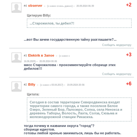
+2
observer
#4
(c нами очень давно)
20.09.2024 06:39
Цитирую Billy:
...Старожилов, ты дебил?!
...вот Вы зачем государственную тайну разглашаете?...
Сообщить модератору
+3
Elektrik в Запое
#3
(c нами с
16.06.2023)
20.09.2024 00:06
мисс Старожилова - прокомментируйте сборище этих
дебилов!!!
Сообщить модератору
+6
Billy
#2
(c нами с 03.04.2017)
19.09.2024 20:56
Цитата:
Сегодня в состав территории Северодвинска входят
территории самого города, а также поселков Белое
Озеро, Зеленый Бор, Палозеро, Сопка, села Ненокса и
деревень Таборы, Волость, Лахта, Солза, Сюзьма и
железнодорожной станции Рикасиха.
тогда почему в названии округа "город"?
сборище идиотов.
готовы любой хренью заниматься, лишь бы не работать.