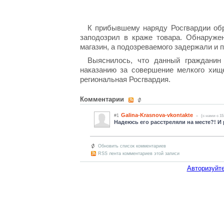
К прибывшему наряду Росгвардии обра
заподозрил в краже товара. Обнаруже
магазин, а подозреваемого задержали и 
Выяснилось, что данный гражданин
наказанию за совершение мелкого хищ
региональная Росгвардия.
Комментарии
Galina-Krasnova-vkontakte
#1
(c нами с 15
Надеюсь его расстреляли на месте?! И
Обновить список комментариев
RSS лента комментариев этой записи
Авторизуйте