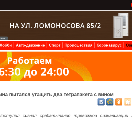
Хобби
Авто-движение
Спорт
Происшествия
Коронавирус
Об
на пытался утащить два тетрапакета с вином
 Поступил сигнал срабатывания тревожной сигнализации 