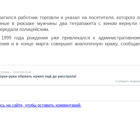
тился работник торговли и указал на посетителя, которого о
нные в рюкзаке мужчины два тетрапакета с вином вернули 
передали полицейским.
 1999 года рождения уже привлекался к административном
ения и в конце марта совершил аналогичную кражу, сообщае
.10.2014)
10.04.2024 15:09
 руки-руки обрвать нужно ещё до расстрела!
Сообщить модера
сь на сайте, чтобы оставить комментарий.