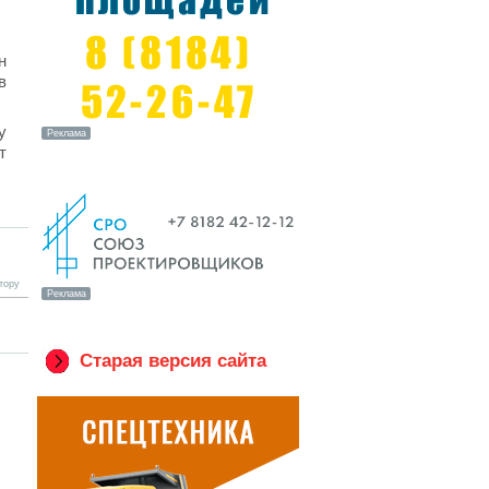
н
в
у
т
тору
Старая версия сайта