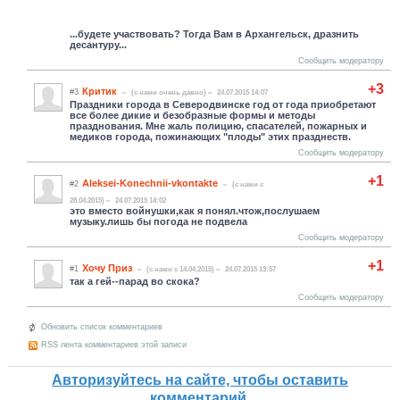
...будете участвовать? Тогда Вам в Архангельск, дразнить
десантуру...
Сообщить модератору
+3
Критик
#3
(c нами очень давно)
24.07.2015 14:07
Праздники города в Северодвинске год от года приобретают
все более дикие и безобразные формы и методы
празднования. Мне жаль полицию, спасателей, пожарных и
медиков города, пожинающих "плоды" этих празднеств.
Сообщить модератору
+1
Aleksei-Konechnii-vkontakte
#2
(c нами с
28.04.2015)
24.07.2015 14:02
это вместо войнушки,как я понял.чтож,послушаем
музыку.лишь бы погода не подвела
Сообщить модератору
+1
Хочу Приз
#1
(c нами с 14.04.2015)
24.07.2015 13:57
так а гей--парад во скока?
Сообщить модератору
Обновить список комментариев
RSS лента комментариев этой записи
Авторизуйтесь на сайте, чтобы оставить
комментарий.