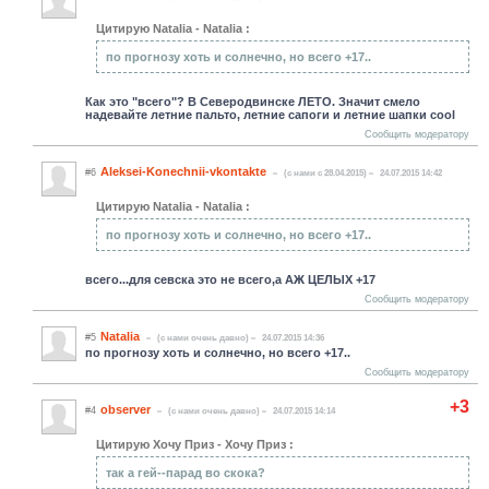
Цитирую Natalia - Natalia :
по прогнозу хоть и солнечно, но всего +17..
Как это "всего"? В Северодвинске ЛЕТО. Значит смело
надевайте летние пальто, летние сапоги и летние шапки cool
Сообщить модератору
Aleksei-Konechnii-vkontakte
#6
(c нами с 28.04.2015)
24.07.2015 14:42
Цитирую Natalia - Natalia :
по прогнозу хоть и солнечно, но всего +17..
всего...для севска это не всего,а АЖ ЦЕЛЫХ +17
Сообщить модератору
Natalia
#5
(c нами очень давно)
24.07.2015 14:36
по прогнозу хоть и солнечно, но всего +17..
Сообщить модератору
+3
observer
#4
(c нами очень давно)
24.07.2015 14:14
Цитирую Хочу Приз - Хочу Приз :
так а гей--парад во скока?