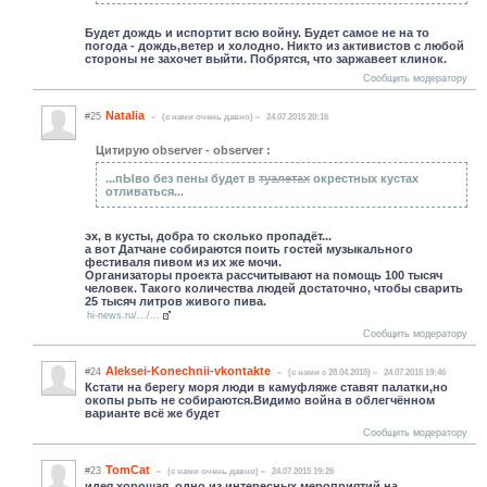
Будет дождь и испортит всю войну. Будет самое не на то
погода - дождь,ветер и холодно. Никто из активистов с любой
стороны не захочет выйти. Побрятся, что заржавеет клинок.
Сообщить модератору
Natalia
#25
(c нами очень давно)
24.07.2015 20:16
Цитирую observer - observer :
...пЫво без пены будет в
туалетах
окрестных кустах
отливаться...
эх, в кусты, добра то сколько пропадёт...
а вот Датчане собираются поить гостей музыкального
фестиваля пивом из их же мочи.
Организаторы проекта рассчитывают на помощь 100 тысяч
человек. Такого количества людей достаточно, чтобы сварить
25 тысяч литров живого пива.
hi-news.ru/.../...
Сообщить модератору
Aleksei-Konechnii-vkontakte
#24
(c нами с 28.04.2015)
24.07.2015 19:46
Кстати на берегу моря люди в камуфляже ставят палатки,но
окопы рыть не собираются.Видимо война в облегчённом
варианте всё же будет
Сообщить модератору
TomCat
#23
(c нами очень давно)
24.07.2015 19:26
идея хорошая, одно из интересных мероприятий на