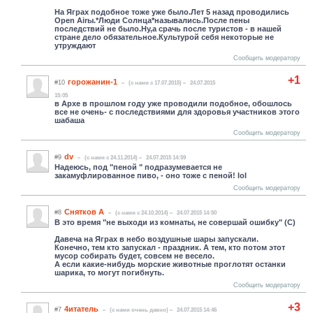
На Яграх подобное тоже уже было.Лет 5 назад проводились
Оpen Airы.*Люди Солнца*назывались.После пены
последствий не было.Ну,а срачь после туристов - в нашей
стране дело обязательное.Культурой себя некоторые не
утруждают
Сообщить модератору
+1
горожанин-1
#10
(c нами с 17.07.2015)
24.07.2015
15:05
в Архе в прошлом году уже проводили подобное, обошлось
все не очень- с последствиями для здоровья участников этого
шабаша
Сообщить модератору
dv
#9
(c нами с 24.11.2014)
24.07.2015 14:59
Надеюсь, под "пеной " подразумевается не
закамуфлированное пиво, - оно тоже с пеной! lol
Сообщить модератору
Снятков А
#8
(c нами с 24.10.2014)
24.07.2015 14:50
В это время "не выходи из комнаты, не совершай ошибку" (С)
Давеча на Яграх в небо воздушные шары запускали.
Конечно, тем кто запускал - праздник. А тем, кто потом этот
мусор собирать будет, совсем не весело.
А если какие-нибудь морские животные проглотят останки
шарика, то могут погибнуть.
Сообщить модератору
+3
4итатель
#7
(c нами очень давно)
24.07.2015 14:46