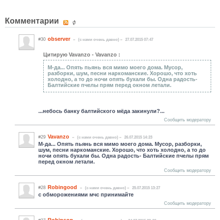
Комментарии
observer
#30
(c нами очень давно)
27.07.2015 07:47
Цитирую Vavanzo - Vavanzo :
М-да... Опять пьянь вся мимо моего дома. Мусор,
разборки, шум, песни наркоманские. Хорошо, что хоть
холодно, а то до ночи опять бухали бы. Одна радость-
Балтийские пчелы прям перед окном летали.
...небось банку балтийского мёда закинули?...
Сообщить модератору
Vavanzo
#29
(c нами очень давно)
26.07.2015 14:23
М-да... Опять пьянь вся мимо моего дома. Мусор, разборки,
шум, песни наркоманские. Хорошо, что хоть холодно, а то до
ночи опять бухали бы. Одна радость- Балтийские пчелы прям
перед окном летали.
Сообщить модератору
Robingood
#28
(c нами очень давно)
25.07.2015 13:27
с обморожениями мчс принимайте
Сообщить модератору
Robinson