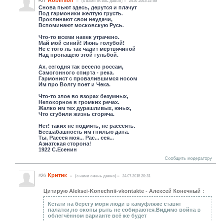
#27
(c нами очень давно)
24.07.2015 22:00
Снова пьют здесь, дерутся и плачут
Под гармоники желтую грусть.
Проклинают свои неудачи,
Вспоминают московскую Русь.
Что-то всеми навек утрачено.
Май мой синий! Июнь голубой!
Не с того ль так чадит мертвячиной
Над пропащею этой гульбой.
Ах, сегодня так весело россам,
Самогонного спирта - река.
Гармонист с провалившимся носом
Им про Волгу поет и Чека.
Что-то злое во взорах безумных,
Непокорное в громких речах.
Жалко им тех дурашливых, юных,
Что сгубили жизнь сгоряча.
Нет! таких не подмять, не рассеять.
Бесшабашность им гнилью дана.
Ты, Рассея моя... Рас... сея...
Азиатская сторона!
1922 С.Есенин
Сообщить модератору
Критик
#26
(c нами очень давно)
24.07.2015 20:31
Цитирую Aleksei-Konechnii-vkontakte - Алексей Конечный :
Кстати на берегу моря люди в камуфляже ставят
палатки,но окопы рыть не собираются.Видимо война в
облегчённом варианте всё же будет