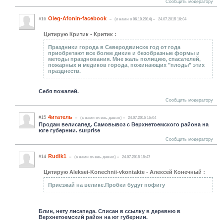
Сообщить модератору
Oleg-Afonin-facebook
#16
(c нами с 06.10.2014)
24.07.2015 16:04
Цитирую Критик - Критик :
Праздники города в Северодвинске год от года
приобретают все более дикие и безобразные формы и
методы празднования. Мне жаль полицию, спасателей,
пожарных и медиков города, пожинающих "плоды" этих
празднеств.
Себя пожалей.
Сообщить модератору
4итатель
#15
(c нами очень давно)
24.07.2015 16:04
Продам велисапед. Самовывоз с Верхнетоемского района на
юге губернии. surprise
Сообщить модератору
Rudik1
#14
(c нами очень давно)
24.07.2015 15:47
Цитирую Aleksei-Konechnii-vkontakte - Алексей Конечный :
Приезжай на велике.Пробки будут пофигу
Блин, нету лисапеда. Списан в ссылку в деревню в
Верхнетоемский район на юг губернии.