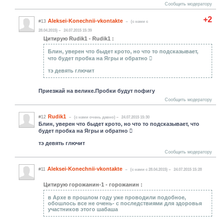
Сообщить модератору
+2
Aleksei-Konechnii-vkontakte
#13
(c нами с
28.04.2015)
24.07.2015 15:39
Цитирую Rudik1 - Rudik1 :
Блин, уверен что быдет крото, но что то подсказывает,
что будет пробка на Ягры и обратно 
тэ девять глючит
Приезжай на велике.Пробки будут пофигу
Сообщить модератору
Rudik1
#12
(c нами очень давно)
24.07.2015 15:30
Блин, уверен что быдет крото, но что то подсказывает, что
будет пробка на Ягры и обратно 
тэ девять глючит
Сообщить модератору
Aleksei-Konechnii-vkontakte
#11
(c нами с 28.04.2015)
24.07.2015 15:28
Цитирую горожанин-1 - горожанин :
в Архе в прошлом году уже проводили подобное,
обошлось все не очень- с последствиями для здоровья
участников этого шабаша