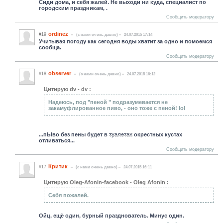
Сиди дома, и себя жалей. Не выходи ни куда, специалист по
городским праздникам, .
Сообщить модератору
ordinez
#19
(c нами очень давно)
24.07.2015 17:14
Учитывая погоду как сегодня воды хватит за одно и помоемся
сообща.
Сообщить модератору
observer
#18
(c нами очень давно)
24.07.2015 16:12
Цитирую dv - dv :
Надеюсь, под "пеной " подразумевается не
закамуфлированное пиво, - оно тоже с пеной! lol
...пЫво без пены будет в
туалетах
окрестных кустах
отливаться...
Сообщить модератору
Критик
#17
(c нами очень давно)
24.07.2015 16:11
Цитирую Oleg-Afonin-facebook - Oleg Afonin :
Себя пожалей.
Ойц, ещё один, бурный празднователь. Минус один.