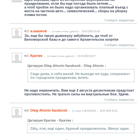
празднование, если бы еще погода была летняя ...
а чтоб пробок не было надо организовать платный въезд с
моста на частном авто... символический... сборы на уборку
пляжа потом
Сообщить модератору
а.шашков
#22
(c нами очень давно)
24.07.2015 19:03
Эх, еще бы такую дымовуху забубенить, да чтоб от
Беломорской базы и до самого Архангельска surprise
Сообщить модератору
Критик
#21
(c нами очень давно)
24.07.2015 18:37
Цитирую Oleg-Afonin-facebook - Oleg Afonin :
Сиди дома, и себя жалей. Не выходи ни куда, специалист
по городским праздникам, млять.
Не надо нервничать. Вам еще 2 августа десантникам предстоит
противостоять. Не тратьте силы на виртуальные бои. Удачи.
Сообщить модератору
Oleg-Afonin-facebook
#20
(c нами с 06.10.2014)
24.07.2015 18:21
Цитирую Критик - Критик :
Ойц, пля, ещё один, бурный празднователь. Минус один.