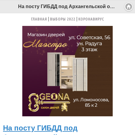
На посту ГИБДД под Архангельской остановили легковушку с четырьмя центнерами стерляди - Беломорканал Северодвинск tv29.ru
ГЛАВНАЯ
ВЫБОРЫ 2022
КОРОНАВИРУС
На посту ГИБДД под