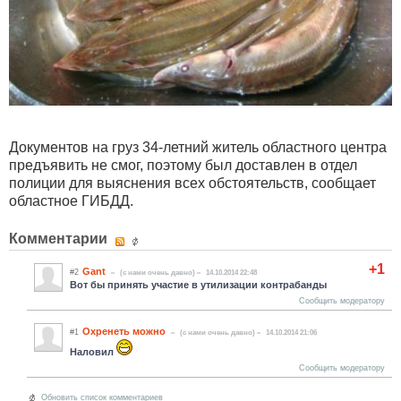
Документов на груз 34-летний житель областного центра
предъявить не смог, поэтому был доставлен в отдел
полиции для выяснения всех обстоятельств, сообщает
областное ГИБДД.
Комментарии
+1
Gant
#2
(c нами очень давно)
14.10.2014 22:48
Вот бы принять участие в утилизации контрабанды
Сообщить модератору
Охренеть можно
#1
(c нами очень давно)
14.10.2014 21:06
Наловил
Сообщить модератору
Обновить список комментариев