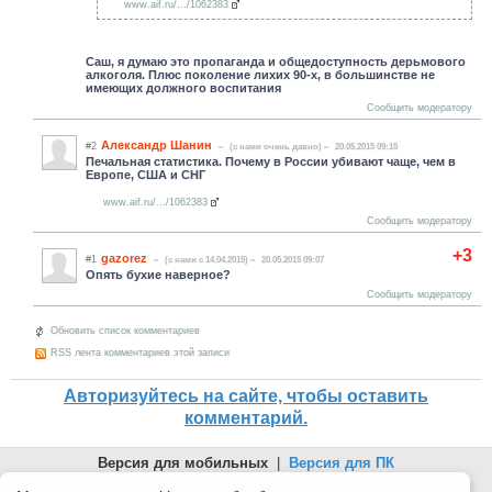
www.aif.ru/.../1062383
Саш, я думаю это пропаганда и общедоступность дерьмового
алкоголя. Плюс поколение лихих 90-х, в большинстве не
имеющих должного воспитания
Сообщить модератору
Александр Шанин
#2
(c нами очень давно)
20.05.2015 09:15
Печальная статистика. Почему в России убивают чаще, чем в
Европе, США и СНГ
www.aif.ru/.../1062383
Сообщить модератору
+3
gazorez
#1
(c нами с 14.04.2015)
20.05.2015 09:07
Опять бухие наверное?
Сообщить модератору
Обновить список комментариев
RSS лента комментариев этой записи
Авторизуйтесь на сайте, чтобы оставить
комментарий.
Версия для мобильных
|
Версия для ПК