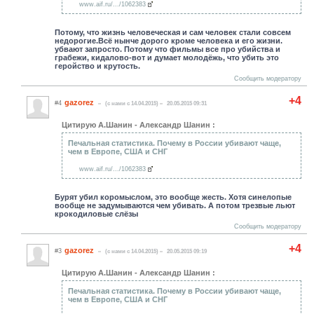
www.aif.ru/.../1062383
Потому, что жизнь человеческая и сам человек стали совсем
недорогие.Всё нынче дорого кроме человека и его жизни.
убвают запросто. Потому что фильмы все про убийства и
грабежи, кидалово-вот и думает молодёжь, что убить это
геройство и крутость.
Сообщить модератору
+4
gazorez
#4
(c нами с 14.04.2015)
20.05.2015 09:31
Цитирую А.Шанин - Александр Шанин :
Печальная статистика. Почему в России убивают чаще,
чем в Европе, США и СНГ
www.aif.ru/.../1062383
Бурят убил коромыслом, это вообще жесть. Хотя синелопые
вообще не задумываются чем убивать. А потом трезвые льют
крокодиловые слёзы
Сообщить модератору
+4
gazorez
#3
(c нами с 14.04.2015)
20.05.2015 09:19
Цитирую А.Шанин - Александр Шанин :
Печальная статистика. Почему в России убивают чаще,
чем в Европе, США и СНГ