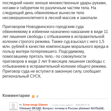
последний нанес юноше множественные удары руками,
ногами и табуретом по различным частям тела. На
следующий день обвиняемые вынесли тело
несовершеннолетнего в лесной массив и закопали.
Приговором Новодвинского городским суда
обвиняемому в избиении назначено наказание в виде 11
лет лишения свободы с отбыванием в исправительной
колонии строгого режима. Также суд взыскал с него 1,5
млн. рублей в качестве компенсации морального вреда в
пользу матери потерпевшего. Подсудимому,
помогавшему прятать тело,- по совокупности
приговоров в виде 2 лет 9 месяцев лишения свободы с
отбыванием в исправительной колонии общего режима.
Приговор суда не вступил в законную силу, сообщает
региональный СУСК.
Комментарии
Александр Шанин
#8
(c нами очень давно)
20.05.2015 17:16
Убивают ВЕЗДЕ. Вопрос: почему в России убивают БОЛЬШЕ,