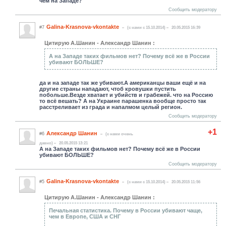
чем на Западе?
Сообщить модератору
Galina-Krasnova-vkontakte
#7
(c нами с 15.10.2014)
20.05.2015 16:39
Цитирую А.Шанин - Александр Шанин :
А на Западе таких фильмов нет? Почему всё же в России
убивают БОЛЬШЕ?
да и на западе так же убивают.А американцы ваши ещё и на
другие страны нападают, чтоб кровушки пустить
побольше.Везде хватает и убийств и грабежей. что на Россию
то всё вешать? А на Украине парашенка вообще просто так
расстреливает из града и напалмом целый регион.
Сообщить модератору
+1
Александр Шанин
#6
(c нами очень
давно)
20.05.2015 13:21
А на Западе таких фильмов нет? Почему всё же в России
убивают БОЛЬШЕ?
Сообщить модератору
Galina-Krasnova-vkontakte
#5
(c нами с 15.10.2014)
20.05.2015 11:56
Цитирую А.Шанин - Александр Шанин :
Печальная статистика. Почему в России убивают чаще,
чем в Европе, США и СНГ