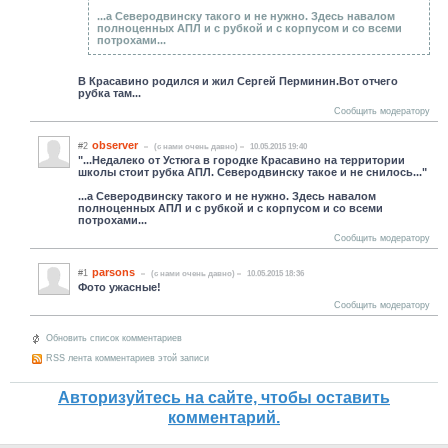
...а Северодвинску такого и не нужно. Здесь навалом
полноценных АПЛ и с рубкой и с корпусом и со всеми
потрохами...
В Красавино родился и жил Сергей Перминин.Вот отчего
рубка там...
Сообщить модератору
observer
#2
(c нами очень давно)
10.05.2015 19:40
"...Недалеко от Устюга в городке Красавино на территории
школы стоит рубка АПЛ. Северодвинску такое и не снилось..."
...а Северодвинску такого и не нужно. Здесь навалом
полноценных АПЛ и с рубкой и с корпусом и со всеми
потрохами...
Сообщить модератору
parsons
#1
(c нами очень давно)
10.05.2015 18:36
Фото ужасные!
Сообщить модератору
Обновить список комментариев
RSS лента комментариев этой записи
Авторизуйтесь на сайте, чтобы оставить
комментарий.