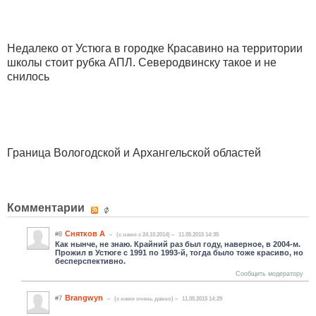
Недалеко от Устюга в городке Красавино на территории
школы стоит рубка АПЛ. Северодвинску такое и не
снилось
Граница Вологодской и Архангельской областей
Комментарии
Снятков А
#8
(c нами с 24.10.2014)
11.05.2015 14:35
Как нынче, не знаю. Крайний раз был году, наверное, в 2004-м.
Прожил в Устюге с 1991 по 1993-й, тогда было тоже красиво, но
бесперспективно.
Сообщить модератору
Brangwyn
#7
(c нами очень давно)
11.05.2015 14:29