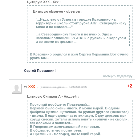
Цитирую ХХХ - Ххх :
Цитирую observer - observer :
"...Недалеко от Устюга в городке Красавино на
территории школы стоит рубка АПЛ. Северодвинску
такое и не снилось..."
...а Северодвинску такого и не нужно. Здесь
навалом полноценных АПЛ и с рубкой и с корпусом
и со всеми потрохами...
В Красавино родился и жил Сергей Перминин.Вот отчего
рубка там...
Сергей Преминин!
Сообщить модератору
+2
ХХХ
#6
(c нами очень давно)
11.05.2015 12:26
Цитирую Снятков А - Андрей :
Прокопий вообще-то Праведный...
Церквей было очень много. И монастырей. В одном
фабрика щетино-щеточная. На руинах другого (женского)
- школа. В еще одном - автотехникум. Одну церковь при
хруще снесли, хотели использовать кирпичи - не смогли,
так блоками и валяется...
В Гледенском замечательный иконостас.
В общем, есть что посмотреть.
А Преминин - молодец, настоящий герой.