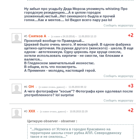
Ну забыл про усадьбу Деда Мороза упомянуть whisting Про
городскую резеденцию....А в целом городок
ухоженный,чистый...Нет синюшного быдла и прочей
гопни....Как и ментов.... lol Видел всего пару раз lol
Сообщить модератору
+2
Снятков А
#5
(c нами с 24.10.2014)
11.05.2015 12:13
Прокопий вообще-то Праведный...
Церквей было очень много. И монастырей. В одном фабрика
щетино-щеточная. На руинах другого (женского) - школа. В еще
одном - автотехникум. Одну церковь при хруще снесли,
хотели использовать кирпичи - не смогли, так блоками и
валяется...
В Гледенском замечательный иконостас.
В общем, есть что посмотреть.
А Преминин - молодец, настоящий герой.
Сообщить модератору
+3
ОН
#4
(c нами очень давно)
11.05.2015 08:12
А чего фотографии "косые"? Фотографа крен одолевал после
употребленного? lol surprise
Сообщить модератору
+2
ХХХ
#3
(c нами очень давно)
10.05.2015 22:29
Цитирую observer - observer :
"...Недалеко от Устюга в городке Красавино на
территории школы стоит рубка АПЛ. Северодвинску
такое и не снилось..."