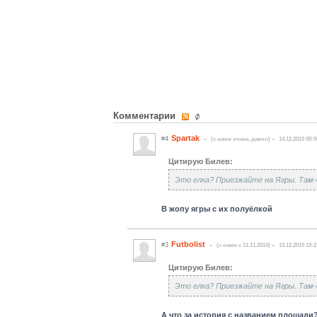
Комментарии
Spartak
#4
(c нами очень давно)
14.12.2019 08:5
Цитирую Билев:
Это елка? Приезжайте на Ягры. Там-
В жопу ягры с их полуёлкой
Futbolist
#3
(c нами с 11.11.2014)
13.12.2019 13:2
Цитирую Билев:
Это елка? Приезжайте на Ягры. Там-
А что за история с названием площади?