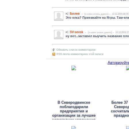
Билев
#2
(c нами очень давно)
12.12.2019 20:35
Это елка? Приезжайте на Ягры. Там-елк
SV-sevsk
#1
(c нами очень давно)
12.12.2019 17
ну вот...заставил выучить название пл
Обновить список комментариев
RSS лента комментариев этой записи
Авторизуйте
В Северодвинске
Более 37
поблагодарили
Северо
предприятия и
сосчитал
организации за лучшие
праздн
новогодние украшения