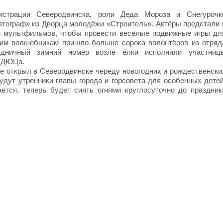
истрации Северодвинска, роли Деда Мороза и Снегурочк
втограф» из Дворца молодёжи «Строитель». Актёры предстали 
и мультфильмов, чтобы провести весёлые подвижные игры дл
ним волшебникам пришло больше сорока волонтёров из отряд
здничный зимний номер возле ёлки исполнили участниц
з ДЮЦа.
ке открыл в Северодвинске череду новогодних и рождественски
дут утренники главы города и горсовета для особенных детей
тся, теперь будет сиять огнями круглосуточно до праздник