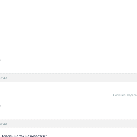
0
елка.
Сообщить модера
7
елка.
 Теперь не так называется?