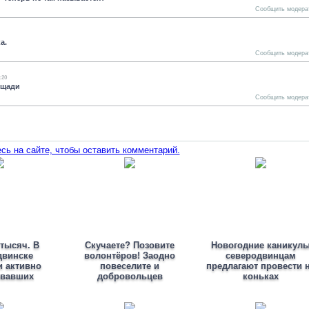
Сообщить модера
а.
Сообщить модера
:20
ощади
Сообщить модера
сь на сайте, чтобы оставить комментарий.
 тысяч. В
Скучаете? Позовите
Новогодние каникул
двинске
волонтёров! Заодно
северодвинцам
и активно
повеселите и
предлагают провести 
овавших
добровольцев
коньках