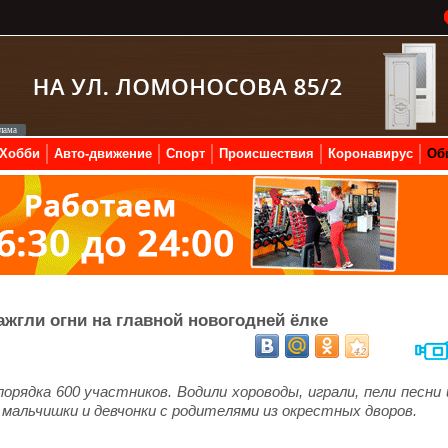
Хобби
Авто-движение
Спорт
Происшествия
Коронавирус
Об
ажгли огни на главной новогодней ёлке
орядка 600 участников. Водили хороводы, играли, пели песни 
 мальчишки и девчонки с родителями из окрестных дворов.