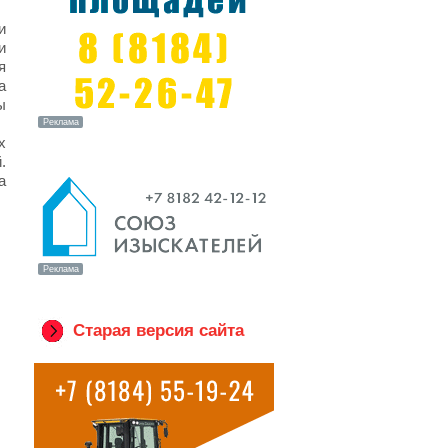
и
и
я
а
ы
х
.
а
Старая версия сайта