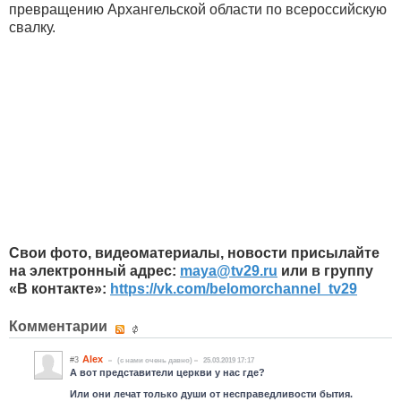
превращению Архангельской области по всероссийскую
свалку.
Свои фото, видеоматериалы, новости присылайте
на электронный адрес:
maya​
@
​tv29.ru
или в группу
«В контакте»:
https://vk.com/belomorchannel_tv29
Комментарии
Alex
#3
(c нами очень давно)
25.03.2019 17:17
А вот представители церкви у нас где?
Или они лечат только души от несправедливости бытия.