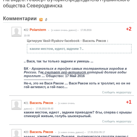
общества Северодвинска
Комментарии
+2
Polarstern
#22
(c нами очень давно)
17.05.2016
10:00
Цитирую Vasil-Ryakov-facebook - Василь Ряков :
каким местом, идиот, задним ?..
.. Вася, так ты только задним и умеешь ...
БК -
Архангельск в тройке самых толерантных городов в
России. Та
к считает гей-активист к
оторый долгие годы
троллит …
Общество: 17 Май 2016
------------------------
Не-е, это не Вася Раком … Вася Раком хоть и троллит, но он не
гей-активист, а гей-пасс…
Сообщить модератору
+1
Василь Ряков
#21
(c нами очень
давно)
17.05.2016 09:40
каким местом, идиот , задним приводом? бгы, сперва с крышы
спикируй живым, голубь шызокрылый.
Сообщить модератору
Василь Ряков
#20
(c нами очень давно)
17.05.2016 09:17
ы-ы-ы...узнаю Стерву Лыцаря , пытающегося сползти раком с