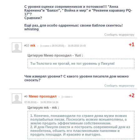
С уровня оценки современников и потомков!!! "Анна
Каренина"и "Баязэт", " Война и мир" и "Реквием каравану PQ-
17"?
Сравним?
Ещё раз, для особо одаренных: своим баблом скинтесь!
whisting
Сообщить модератору
+1
mk
#10
(c нами с 28.04.2016)
16.05.2016 14:43
Цитирую Мимо проходил - Yuri :
Ты Толстого не трогай, не тот уровень у Пикуля!
Чем измерял уровни? С какого уровня писателя дом можно
сносить?
Сообщить модератору
+2
Мимо проходил
#9
(c нами с
07.05.2016)
16.05.2016 14:24
Цитирую mk - mk :
1. Конечно, поназаводили по стране дома музеи всяких
полузабытых писак. Посносить всякие ясныеполяны, а
землю продать эффективным собственникам.
2. И дом Пикуля снести и построить современный дом из
пенобетона, обшить его пластиковыми панелями и
продать площади. И красиво и выгодно.