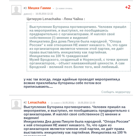
+2
Мишки Гамми
#3
(c нами очень
давно)
16.05.2016 12:22
Цитирую Lenachaika - Лена Чайка :
Выступление Буторина противоречиво. Человек пришёл
на мероприятие, и выступил, не пообщавшись
предварительно с организаторами. И наплёл своё
собственное (!) мнение и видение!
Инициатива Дна дома Пикуля была народной. "Опора
России" к ней отношения НЕ имеет никакого. То, что один
из организаторов является членом этой партии, не даёт
права выставлять инициативу как партийная.
Инициатива на 100 % гражданская!
Музей Бродского, созданный в Норенской, с точки зрения
организаторов, - объект наиважнейшей ценности. А сам
Бродский - великий поэт. Более того, мой любимый.
у нас так всегда. люди идейные проводят мероприятия,а
всякие прихлебалы буторины себе потом все
приписывають....
Сообщить модератору
Lenachaika
#2
(c нами с 16.05.2016)
16.05.2016 12:09
Выступление Буторина противоречиво. Человек пришёл на
мероприятие, и выступил, не пообщавшись предварительно с
организаторами. И наплёл своё собственное (!) мнение и
видение!
Инициатива Дна дома Пикуля была народной. "Опора России"
к ней отношения НЕ имеет никакого. То, что один из
организаторов является членом этой партии, не даёт права
выставлять инициативу как партийная. Инициатива на 100 %
гражданская!