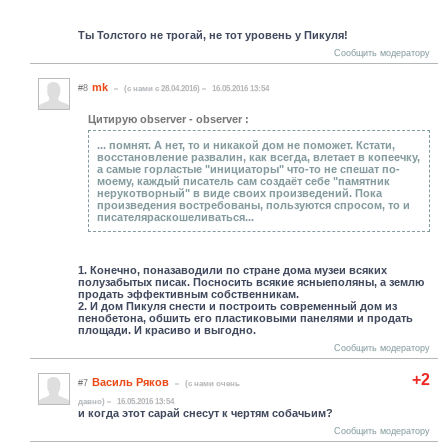
Ты Толстого не трогай, не тот уровень у Пикуля!
Сообщить модератору
mk
#8
(c нами с 28.04.2016)
16.05.2016 13:54
Цитирую observer - observer :
... помнят. А нет, то и никакой дом не поможет. Кстати,
восстановление развалин, как всегда, влетает в копеечку,
а самые горластые "инициаторы" что-то не спешат по-
моему, каждый писатель сам создаёт себе "памятник
нерукотворный" в виде своих произведений. Пока
произведения востребованы, пользуются спросом, то и
писателяраскошеливаться...
1. Конечно, поназаводили по стране дома музеи всяких
полузабытых писак. Посносить всякие ясныеполяны, а землю
продать эффективным собственникам.
2. И дом Пикуля снести и построить современный дом из
пенобетона, обшить его пластиковыми панелями и продать
площади. И красиво и выгодно.
Сообщить модератору
+2
Василь Ряков
#7
(c нами очень
давно)
16.05.2016 13:54
и когда этот сарай снесут к чертям собачьим?
Сообщить модератору