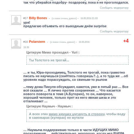
так что убирайся подобру- поздорову, пока я не проголодался.
Сообщить модератору
Billy Bones
#17
(c нами очень давно)
16.05.2016 21:53
уря!
предлагаю объявить его выходным днём surprise
Сообщить модератору
+4
Polarstern
#16
(c нами очень давно)
16.05.2016
19:35
Цитирую Мимо проходил - Yuri :
Ты Толстого не трогай...
… и ты, Юра-проходимец, Толстого не трогай, пока грамотно
писать не научишься (скиНтесь говоришь?..), а то туда же …об
уровнях надо порассуждать, со свиным-то рылом
...тему дома Пикуля обсуждают, кажется, уже в пятый раз … Все
всё сказали … Я лично против сохранения … Что касается
нового поворота в теме (А.Буторин), то он, наверное,
хороший человек, только прет из него явная шиза и это
отталкивает …
Цитирую Hаумыч - Hаумыч :
А всех этих
мимо идущих шугануть в сторон
у, чтобы воду
в самоварах (кулерах) не мутили
… Наумыча поддерживаю только в части ИДУЩИХ МИМО
проходимцев … действительно, нехорошо, когда чел ВЧЕРА