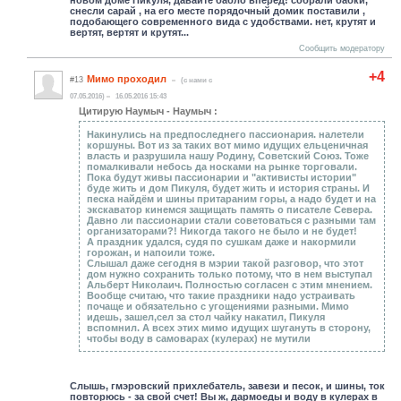
снесли сарай , на его месте порядочный домик поставили ,
подобающего современного вида с удобствами. нет, крутят и
вертят, вертят и крутят...
Сообщить модератору
+4
Мимо проходил
#13
(c нами с
07.05.2016)
16.05.2016 15:43
Цитирую Hаумыч - Hаумыч :
Накинулись на предпоследнего пассионария. налетели
коршуны. Вот из за таких вот мимо идущих ельценичная
власть и разрушила нашу Родину, Советский Союз. Тоже
помалкивали небось да носками на рынке торговали.
Пока будут живы пассионарии и "активисты истории"
буде жить и дом Пикуля, будет жить и история страны. И
песка найдём и шины притараним горы, а надо будет и на
экскаватор кинемся защищать память о писателе Севера.
Давно ли пассионарии стали советоваться с разными там
организаторами?! Никогда такого не было и не будет!
А праздник удался, судя по сушкам даже и накормили
горожан, и напоили тоже.
Слышал даже сегодня в мэрии такой разговор, что этот
дом нужно сохранить только потому, что в нем выступал
Альберт Николаич. Полностью согласен с этим мнением.
Вообще считаю, что такие праздники надо устраивать
почаще и обязательно с угощениями разными. Мимо
идешь, зашел,сел за стол чайку накатил, Пикуля
вспомнил. А всех этих мимо идущих шугануть в сторону,
чтобы воду в самоварах (кулерах) не мутили
Слышь, гмэровский прихлебатель, завези и песок, и шины, ток
повторюсь - за свой счет! Вы ж, дармоеды и воду в кулерах в