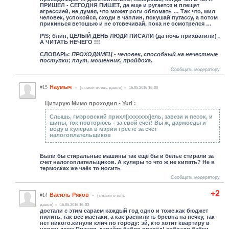
ПРИШЕЛ - СЕГОДНЯ ПИШЕТ, да еще и ругается и плещет
агрессией, не думая, что может роги обломать … Так что, мил
человек, успокойся, сходи в чаплин, покушай путассу, а потом
прикинься ветошью и не отсвечивай, пока не осмотрелся …
P\S; блин, ЦЕЛЫЙ ДЕНЬ ЛЮДИ ПИСАЛИ (да ночь прихватили) ,
А ЧИТАТЬ НЕЧЕГО !!!
СЛОВАРЬ
:
ПРОХОДИМЕЦ - человек, способный на нечестные
поступки; плут, мошенник, пройдоха.
Сообщить модератору
Hаумыч
#15
(c нами очень давно)
16.05.2016 18:00
Цитирую Мимо проходил - Yuri :
Слышь, гмэровский прихл[xxxxxxx]ель, завези и песок, и
шины, ток повторюсь - за свой счет! Вы ж, дармоеды и
воду в кулерах в мэрии греете за счёт
налогоплательщиков
Были бы стиральные машины так ещё бы и белье стирали за
счет налогоплательщиков. А кулеры то что ж не кипять? Не в
термосках же чаёк то носить
Сообщить модератору
+2
Василь Ряков
#14
(c нами очень
давно)
16.05.2016 16:03
достали с этим сараем каждый год одно и тоже.как бюджет
пилить, так все мастаки, а как распилить брёвна на печку, так
нет никого.кинули клич по городу: эй, кто хотит квартиру в
новом доме Пикуля, давайте бабло вперёд! собрали бабки,