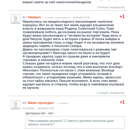
мэрии греете за счёт налогоплательщиков
Сообщить модератору
+1
Hаумыч
#12
(c нами очень давно)
16.05.2016 15:24
Накинулись на предпоследнего пассионария. налетели
коршуны. Вот из за таких вот мимо идущих ельценичная
власть и разрушила нашу Родину, Советский Союз. Тоже
помалкивали небось да носками на рынке торговали. Пока
будут живы пассионарии и "активисты истории" буде жить и
дом Пикуля, будет жить и история страны. И песка найдём и
шины притараним горы, а надо будет и на экскаватор кинемся
защищать память о писателе Севера.
Давно ли пассионарии стали советоваться с разными там
организаторами?! Никогда такого не было и не будет!
А праздник удался, судя по сушкам даже и накормили
горожан, и напоили тоже.
Слышал даже сегодня в мэрии такой разговор, что этот дом
нужно сохранить только потому, что в нем выступал Альберт
Николаич. Полностью согласен с этим мнением. Вообще
считаю, что такие праздники надо устраивать почаще и
обязательно с угощениями разными. Мимо идешь, зашел,сел
за стол чайку накатил, Пикуля вспомнил. А всех этих мимо
идущих шугануть в сторону, чтобы воду в самоварах (кулерах)
не мутили
Сообщить модератору
+1
Мимо проходил
#11
(c нами с
07.05.2016)
16.05.2016 15:23
Цитирую mk - mk :
Чем измерял уровни? С какого уровня писателя дом
можно сносить?