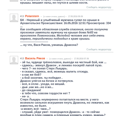
крышы. мешают латы, не гнутся в шлеме кости.
Сообщить модератору
Polarstern
#19
(c нами очень давно)
17.05.2016 09:06
БК - Нервный и улыбчивый мужчина гулял по крыше в
Архангельске Происшествия: 16.05.2016 12:51 Просмотров: 334
...
Как сообщает областная служба спасения, около полуночи
прохожие заметили мужчину на крыше дома №83 на
проспекте Ломоносова. Молодой человек вел себя очень
нервно, периодически подходил к краю крыши.
---------------------------
... ну что, Вася Раком, узнаешь Дракона?
Сообщить модератору
Василь Ряков
#18
(c нами очень давно)
17.05.2016 07:36
- эй ты, чудище трёхноловое, выходи на честный бой, как ...
- сдаюсь,- зевнул Дракон , и лениво поскрёб лапой пузо.
- чего ?- не понял Стерх Лыцарь.
- я сказал, сдаюсь. всё, можешь валить отсюда.
- а как же бой?
- а бой окончен. ты победил .
Дракон улёгся на бочок и потянулся.
- всё, я сплю . уходи, не мешай.
- дык ,как же...но я же...
- до свидания!
- в тебе что, совсем гордости нет ?
- не- а .
Стерх Лыцарь неуверенно потаптался на месте. у него
возникло сильное искушение пнуть Дракона, но лежачих, как
известно, не бьют.
-а может, всё- таки...?
- слушай, уйди уже!- поморщился Дракон.- а - то сейчас
вообще в плен сдамся, а пленных кормить нужно, знаешь?