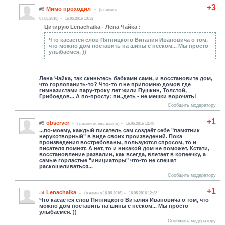
+3
Мимо проходил
#6
(c нами с
07.05.2016)
16.05.2016 13:52
Цитирую Lenachaika - Лена Чайка :
Что касается слов Пятницкого Виталия Ивановича о том,
что можно дом поставить на шины с песком... Мы просто
улыбаемся. ))
Лена Чайка, так скиньтесь бабками сами, и восстановите дом,
что горлопанить-то? Что-то я не припомню домов где
гимназистами пару-троку лет жили Пушкин, Толстой,
Грибоедов... А по-просту: пи..деть - не мешки ворочать!
Сообщить модератору
+1
observer
#5
(c нами очень давно)
16.05.2016 12:48
...по-моему, каждый писатель сам создаёт себе "памятник
нерукотворный" в виде своих произведений. Пока
произведения востребованы, пользуются спросом, то и
писателя помнят. А нет, то и никакой дом не поможет. Кстати,
восстановление развалин, как всегда, влетает в копеечку, а
самые горластые "инициаторы" что-то не спешат
раскошеливаться...
Сообщить модератору
+1
Lenachaika
#4
(c нами с 16.05.2016)
16.05.2016 12:23
Что касается слов Пятницкого Виталия Ивановича о том, что
можно дом поставить на шины с песком... Мы просто
улыбаемся. ))
Сообщить модератору