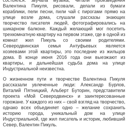
состоялся: звучала музыка, читали произведения
Валентина Пикуля, рисовали, делали из бумаги
кораблики, пели песни, пили чай с пирогами прямо на
улице возле дома, слушали рассказы знающих
творчество писателя людей, фотографировались на
шикарном балконе. Каждый желающий мог посетить
трехкомнатную квартиру на первом этаже, где в одной из
комнат жил Пикуль со своими родителями.
Северодвинская семья Антуфьевых является
хозяевами этой квартиры, это последние из жильцов
дома. В конце июня 2016 года они выезжают из
квартиры, и дальнейшая судьба дома на улице
Индустриальной неизвестна.
О жизненном пути и творчестве Валентина Пикуля
рассказали увлеченные люди: Александр Бурлов,
Виталий Пятницкий, Альберт Буторин, представители
проекта «Мой Северодвинск» и заинтересованные
горожане. У каждого из них – свой взгляд на творчество,
однако всех объединяет одно – желание сохранить
историю города, уникальный дом на улице
Индустриальной, где жил писатель и историк, любивший
Север, Валентин Пикуль.