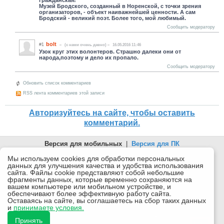
Музей Бродского, созданный в Норенской, с точки зрения
организаторов, - объект наиважнейшей ценности. А сам
Бродский - великий поэт. Более того, мой любимый.
Сообщить модератору
bolt
#1
(c нами очень давно)
16.05.2016 11:46
Узок круг этих волонтеров. Страшно далеки они от
народа,поэтому и дело их пропало.
Сообщить модератору
Обновить список комментариев
RSS лента комментариев этой записи
Авторизуйтесь на сайте, чтобы оставить
комментарий.
Версия для мобильных
|
Версия для ПК
© 2026 Беломорканал Северодвинск tv29.ru
Мы используем cookies для обработки персональных
данных для улучшения качества и удобства использования
Joomla!
is Free Software released under the GNU General Public
сайта. Файлы cookie представляют собой небольшие
License.
фрагменты данных, которые временно сохраняются на
вашем компьютере или мобильном устройстве, и
Mobile version by
Mobile Joomla!
обеспечивают более эффективную работу сайта.
Оставаясь на сайте, вы соглашаетесь на сбор таких данных
Desktop Version
и
принимаете условия.
СИ "Информационное агентство "Беломорканал" регистрационный номер ЭЛ № ФС77-77001 от
08.11.2019, выдан Федеральной службой по надзору в сфере связи, информационных технологий и
Принять
массовых коммуникаций (Роскомнадзор). Учредитель: ООО "ТВ29". Главный редактор: Рудалев А.Г.
Беломорканал - новостной сайт Архангельской области: новости Северодвинска, новости поморья,