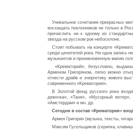
Уникальное сочетание прекрасных мел
восхищать поклонников не только в Рос
причислить ни к одному из стандартны
звезда на русском рок-небосклоне.
Стоит побывать на концерте «Кремато
среди ценителей рока. Ни одна запись н
музыкантов и проникновенную магию голо
«Крематорий», безусловно, выдающ
Арменом Григоряном, легко можно отыг
отнести драйв и энергетику живого вы
современного «Крематория».
В Золотой фонд русского рока входя
девочка», «Таня», «Мусорный ветер», 
«Амстердам» и мн. др.
Сегодня в состав «Крематория» вход
Армен Григорян (музыка, тексты, гитара
Максим Гусельщиков (скрипка, клавиш