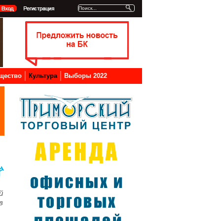
щество
Культура
Выборы 2022
й
в