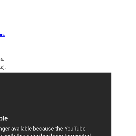
ов:
а.
к).