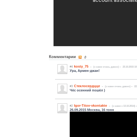
Комментарии
kosty_75
#4
(c нами очень давно)
23.10.2015 10
Ура, Армен-джан!
Стеклосердцце
#3
(c нами очень давно)
22
Чёс осенний пошёл )
Igor-Titov-vkontakte
#2
(c нами с 13.10.2014)
26.09.2015 Москва, 16 тонн