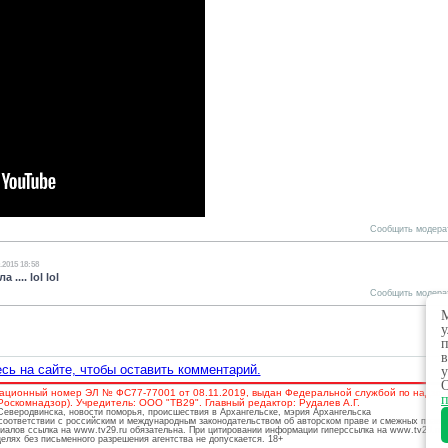
Сообщить модера
.2015 18:58
.... lol lol
Сообщить модера
М
у
п
в
сь на сайте, чтобы оставить комментарий.
у
О
ационный номер ЭЛ № ФС77-77001 от 08.11.2019, выдан Федеральной службой по надзору
п
скомнадзор). Учредитель: ООО "ТВ29". Главный редактор: Рудалев А.Г.
 Северодвинска, новости поморья, происшествия в Архангельске, мэрия Архангельска
соответствии с российским и международным законодательством об авторском праве и смежных права
риалов ссылка на www.tv29.ru обязательна. При цитировании информации гиперссылка на www.tv29.ru 
лях без письменного разрешения агентства не допускается. 18+