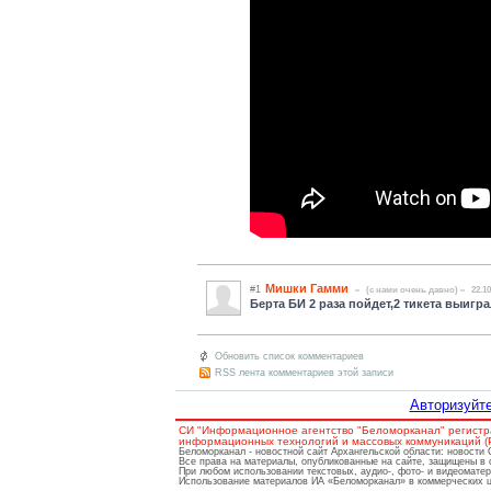
Мишки Гамми
#1
(c нами очень давно)
22.10
Берта БИ 2 раза пойдет,2 тикета выиграла 
Обновить список комментариев
RSS лента комментариев этой записи
Авторизуйте
СИ "Информационное агентство "Беломорканал" регистр
информационных технологий и массовых коммуникаций (Ро
Беломорканал - новостной сайт Архангельской области: новости
Все права на материалы, опубликованные на сайте, защищены в 
При любом использовании текстовых, аудио-, фото- и видеомате
Использование материалов ИА «Беломорканал» в коммерческих це