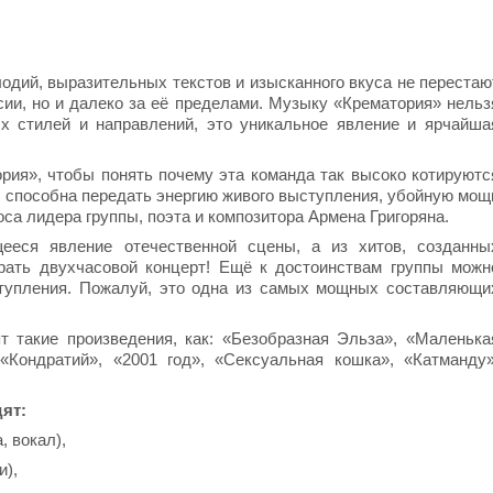
одий, выразительных текстов и изысканного вкуса не перестаю
сии, но и далеко за её пределами. Музыку «Крематория» нельз
х стилей и направлений, это уникальное явление и ярчайша
рия», чтобы понять почему эта команда так высоко котируютс
е способна передать энергию живого выступления, убойную мощ
са лидера группы, поэта и композитора Армена Григоряна.
ееся явление отечественной сцены, а из хитов, созданны
рать двухчасовой концерт! Ещё к достоинствам группы можн
ступления. Пожалуй, это одна из самых мощных составляющи
т такие произведения, как: «Безобразная Эльза», «Маленька
«Кондратий», «2001 год», «Сексуальная кошка», «Катманду»
ят:
, вокал),
и),