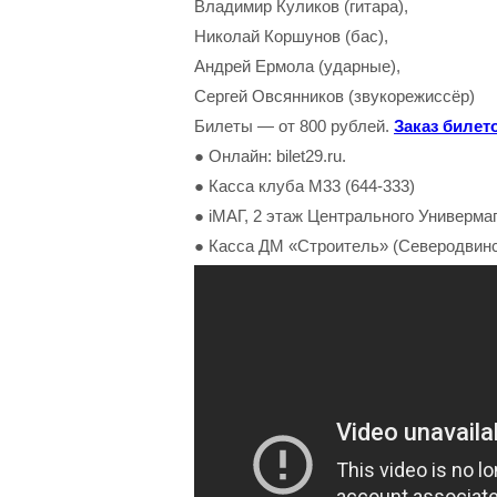
Владимир Куликов (гитара),
Николай Коршунов (бас),
Андрей Ермола (ударные),
Сергей Овсянников (звукорежиссёр)
Билеты — от 800 рублей.
Заказ билет
● Онлайн: bilet29.ru.
● Касса клуба М33 (644-333)
● iМАГ, 2 этаж Центрального Универмаг
● Касса ДМ «Строитель» (Северодвинс