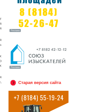
т
я
я
я
ь
х
о
х
я
,
Старая версия сайта