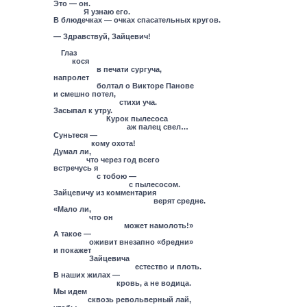
Это — он.
Я узнаю его.
В блюдечках — очках спасательных кругов.
— Здравствуй, Зайцевич!
Глаз
кося
в печати сургуча,
напролет
болтал о Викторе Панове
и смешно потел,
стихи уча.
Засыпал к утру.
Курок пылесоса
аж палец свел…
Суньтеся —
кому охота!
Думал ли,
что через год всего
встречусь я
с тобою —
с пылесосом.
Зайцевичу из комментария
верят средне.
«Мало ли,
что он
может намолоть!»
А такое —
оживит внезапно «бредни»
и покажет
Зайцевича
естество и плоть.
В наших жилах —
кровь, а не водица.
Мы идем
сквозь револьверный лай,