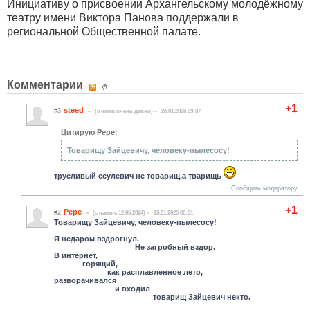
Инициативу о присвоении Архангельскому молодёжному
театру имени Виктора Панова поддержали в
региональной Общественной палате.
Комментарии
+1
steed
#3
(c нами очень давно)
25.01.2025 09:37
Цитирую Pepe:
Товарищу Зайцевичу, человеку-пылесосу!
трусливый ссулевич не товарищ,а тварищь
Сообщить модератору
+1
Pepe
#2
(c нами с 12.06.2024)
25.01.2025 00:51
Товарищу Зайцевичу, человеку-пылесосу!
Я недаром вздрогнул.
Не загробный вздор.
В интернет,
горящий,
как расплавленное лето,
разворачивался
и входил
товарищ Зайцевич некто.