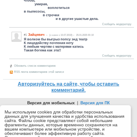
чтобы,
умирая,
воплотиться
в пылесосы,
в строчки
и в другие ушастые дела.
Сообщить модератору
Зайцевич
#1
(c нами с 10.07.2018)
25.01.2025 00:18
Я волком бы выгрыз попсу энд театр
К лицедейству почтения нету
К любым чертям с матерями катись
Такая богема как эта!!
Сообщить модератору
Обновить список комментариев
RSS лента комментариев этой записи
Авторизуйтесь на сайте, чтобы оставить
комментарий.
Версия для мобильных
|
Версия для ПК
© 2026 Беломорканал Северодвинск tv29.ru
Мы используем cookies для обработки персональных
данных для улучшения качества и удобства использования
Joomla!
is Free Software released under the GNU General Public
сайта. Файлы cookie представляют собой небольшие
License.
фрагменты данных, которые временно сохраняются на
вашем компьютере или мобильном устройстве, и
Mobile version by
Mobile Joomla!
обеспечивают более эффективную работу сайта.