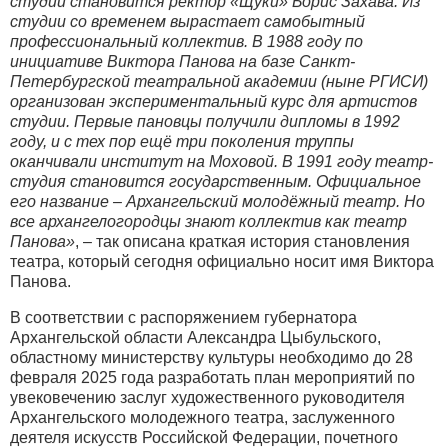
студии становится ректор «Щуки» Борис Захава. Из
студии со временем вырастает самобытный
профессиональный коллектив. В 1988 году по
инициативе Виктора Панова на базе Санкт-
Петербургской театральной академии (ныне РГИСИ)
организован экспериментальный курс для артистов
студии.
Первые пановцы получили дипломы в 1992
году, и с тех пор ещё три поколения труппы
оканчивали институт на Моховой. В 1991 году театр-
студия становится государственным. Официальное
его название – Архангельский молодёжный театр. Но
все архангелогородцы знают коллектив как театр
Панова»
, – так описана краткая история становления
театра, который сегодня официально носит имя Виктора
Панова.
В соответствии с распоряжением губернатора
Архангельской области Александра Цыбульского,
областному министерству культуры необходимо до 28
февраля 2025 года разработать план мероприятий по
увековечению заслуг художественного руководителя
Архангельского молодежного театра, заслуженного
деятеля искусств Российской Федерации, почетного