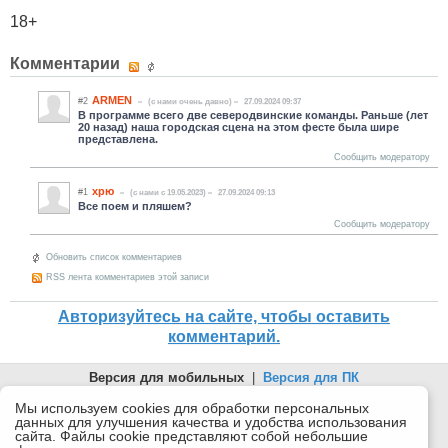
18+
Комментарии
ARMEN
#2
(c нами очень давно)
27.09.2024 09:37
В программе всего две северодвинские команды. Раньше (лет
20 назад) наша городская сцена на этом фесте была шире
представлена.
Сообщить модератору
хрю
#1
(c нами с 19.05.2023)
27.09.2024 09:13
Все поем и пляшем?
Сообщить модератору
Обновить список комментариев
RSS лента комментариев этой записи
Авторизуйтесь на сайте, чтобы оставить
комментарий.
Версия для мобильных
|
Версия для ПК
© 2026 Беломорканал Северодвинск tv29.ru
Мы используем cookies для обработки персональных
данных для улучшения качества и удобства использования
Joomla!
is Free Software released under the GNU General Public
сайта. Файлы cookie представляют собой небольшие
License.