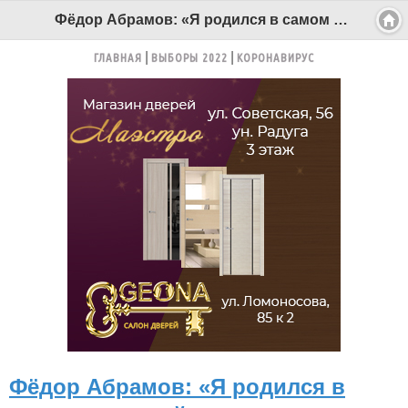
Фёдор Абрамов: «Я родился в самом красивейшем месте России…» Фоторепортаж БК - Беломорканал Северодвинск tv29.ru
ГЛАВНАЯ
ВЫБОРЫ 2022
КОРОНАВИРУС
Фёдор Абрамов: «Я родился в