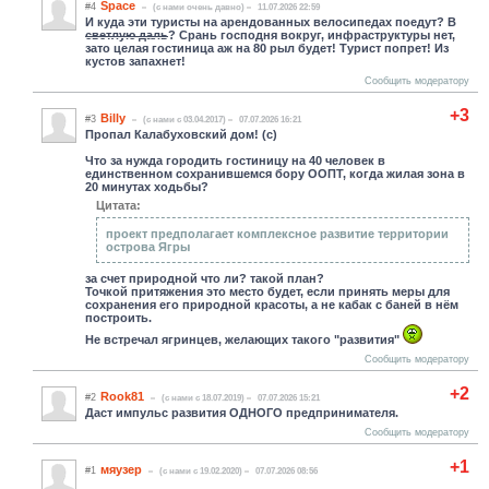
Space
#4
(c нами очень давно)
11.07.2026 22:59
И куда эти туристы на арендованных велосипедах поедут? В
светлую даль
? Срань господня вокруг, инфраструктуры нет,
зато целая гостиница аж на 80 рыл будет! Турист попрет! Из
кустов запахнет!
Сообщить модератору
+3
Billy
#3
(c нами с 03.04.2017)
07.07.2026 16:21
Пропал Калабуховский дом! (c)
Что за нужда городить гостиницу на 40 человек в
единственном сохранившемся бору ООПТ, когда жилая зона в
20 минутах ходьбы?
Цитата:
проект предполагает комплексное развитие территории
острова Ягры
за счет природной что ли? такой план?
Точкой притяжения это место будет, если принять меры для
сохранения его природной красоты, а не кабак с баней в нём
построить.
Не встречал ягринцев, желающих такого "развития"
Сообщить модератору
+2
Rook81
#2
(c нами с 18.07.2019)
07.07.2026 15:21
Даст импульс развития ОДНОГО предпринимателя.
Сообщить модератору
+1
мяузер
#1
(c нами с 19.02.2020)
07.07.2026 08:56