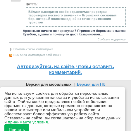
Цитата:
Вблизи находится особо охраняемая природная
территория местного значения – Ягринский сосновый
бор, который является одной из точек притяжения
туристов
Арсентьев ничего не перепутал? Ягринским бором занимается
Кузубов, а деньги почему-то дают Казариновой...
Сообщить модератору
Обновить список комментариев
RSS лента комментариев этой записи
Авторизуйтесь на сайте, чтобы оставить
комментарий.
Версия для мобильных
|
Версия для ПК
© 2026 Беломорканал Северодвинск tv29.ru
Мы используем cookies для обработки персональных
данных для улучшения качества и удобства использования
Joomla!
is Free Software released under the GNU General Public
сайта. Файлы cookie представляют собой небольшие
License.
фрагменты данных, которые временно сохраняются на
вашем компьютере или мобильном устройстве, и
Mobile version by
Mobile Joomla!
обеспечивают более эффективную работу сайта.
Оставаясь на сайте, вы соглашаетесь на сбор таких данных
Desktop Version
и
принимаете условия.
СИ "Информационное агентство "Беломорканал" регистрационный номер ЭЛ № ФС77-77001 от
08.11.2019, выдан Федеральной службой по надзору в сфере связи, информационных технологий и
Принять
массовых коммуникаций (Роскомнадзор). Учредитель: ООО "ТВ29". Главный редактор: Рудалев А.Г.