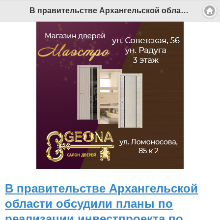
В правительстве Архангельской области обсудили планы по реализации инвестпроекта по развитию туристского центра «Яндова губа» - Беломорканал Северодвинск tv29.ru
В правительстве Архангельской
области обсудили планы по
реализации инвестпроекта по