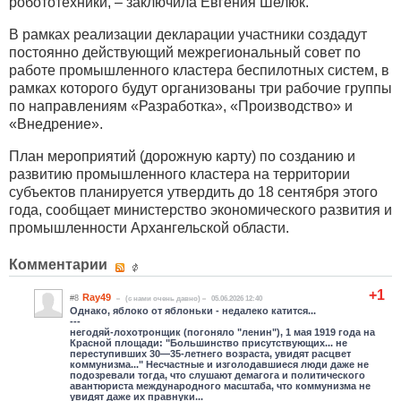
робототехники, – заключила Евгения Шелюк.
В рамках реализации декларации участники создадут
постоянно действующий межрегиональный совет по
работе промышленного кластера беспилотных систем, в
рамках которого будут организованы три рабочие группы
по направлениям «Разработка», «Производство» и
«Внедрение».
План мероприятий (дорожную карту) по созданию и
развитию промышленного кластера на территории
субъектов планируется утвердить до 18 сентября этого
года, сообщает министерство экономического развития и
промышленности Архангельской области.
Комментарии
+1
Ray49
#8
(c нами очень давно)
05.06.2026 12:40
Однако, яблоко от яблоньки - недалеко катится...
---
негодяй-лохотронщик (погоняло "ленин"), 1 мая 1919 года на
Красной площади: "Большинство присутствующих... не
переступивших 30—35-летнего возраста, увидят расцвет
коммунизма..." Несчастные и изголодавшиеся люди даже не
подозревали тогда, что слушают демагога и политического
авантюриста международного масштаба, что коммунизма не
увидят даже их правнуки...