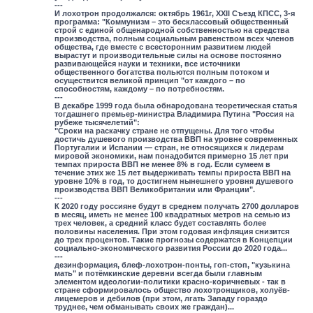
---
И лохотрон продолжался: октябрь 1961г, XXII Съезд КПСС, 3-я
программа: "Коммунизм – это бесклассовый общественный
строй с единой общенародной собственностью на средства
производства, полным социальным равенством всех членов
общества, где вместе с всесторонним развитием людей
вырастут и производительные силы на основе постоянно
развивающейся науки и техники, все источники
общественного богатства польются полным потоком и
осуществится великой принцип "от каждого – по
способностям, каждому – по потребностям.
---
В декабре 1999 года была обнародована теоретическая статья
тогдашнего премьер-министра Владимира Путина "Россия на
рубеже тысячелетий":
"Сроки на раскачку стране не отпущены. Для того чтобы
достичь душевого производства ВВП на уровне современных
Португалии и Испании — стран, не относящихся к лидерам
мировой экономики, нам понадобится примерно 15 лет при
темпах прироста ВВП не менее 8% в год. Если сумеем в
течение этих же 15 лет выдерживать темпы прироста ВВП на
уровне 10% в год, то достигнем нынешнего уровня душевого
производства ВВП Великобритании или Франции".
---
К 2020 году россияне будут в среднем получать 2700 долларов
в месяц, иметь не менее 100 квадратных метров на семью из
трех человек, а средний класс будет составлять более
половины населения. При этом годовая инфляция снизится
до трех процентов. Такие прогнозы содержатся в Концепции
социально-экономического развития России до 2020 года...
---
дезинформация, блеф-лохотрон-понты, гоп-стоп, "кузькина
мать" и потёмкинские деревни всегда были главным
элементом идеологии-политики красно-коричневых - так в
стране сформировалось общество лохотронщиков, холуёв-
лицемеров и дебилов (при этом, лгать Западу гораздо
труднее, чем обманывать своих же граждан)...