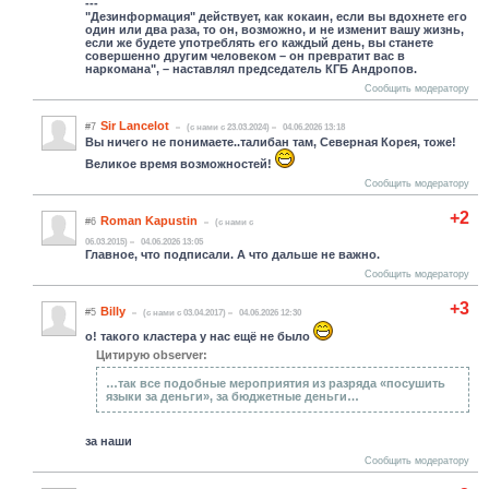
---
"Дезинформация" действует, как кокаин, если вы вдохнете его
один или два раза, то он, возможно, и не изменит вашу жизнь,
если же будете употреблять его каждый день, вы станете
совершенно другим человеком – он превратит вас в
наркомана", – наставлял председатель КГБ Андропов.
Сообщить модератору
Sir Lancelot
#7
(c нами с 23.03.2024)
04.06.2026 13:18
Вы ничего не понимаете..талибан там, Северная Корея, тоже!
Великое время возможностей!
Сообщить модератору
+2
Roman Kapustin
#6
(c нами с
06.03.2015)
04.06.2026 13:05
Главное, что подписали. А что дальше не важно.
Сообщить модератору
+3
Billy
#5
(c нами с 03.04.2017)
04.06.2026 12:30
о! такого кластера у нас ещё не было
Цитирую observer:
…так все подобные мероприятия из разряда «посушить
языки за деньги», за бюджетные деньги…
за наши
Сообщить модератору