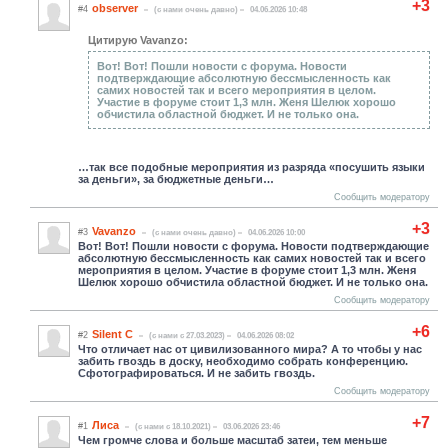
+3
observer
#4
(c нами очень давно)
04.06.2026 10:48
Цитирую Vavanzo:
Вот! Вот! Пошли новости с форума. Новости
подтверждающие абсолютную бессмысленность как
самих новостей так и всего мероприятия в целом.
Участие в форуме стоит 1,3 млн. Женя Шелюк хорошо
обчистила областной бюджет. И не только она.
…так все подобные мероприятия из разряда «посушить языки
за деньги», за бюджетные деньги…
Сообщить модератору
+3
Vavanzo
#3
(c нами очень давно)
04.06.2026 10:00
Вот! Вот! Пошли новости с форума. Новости подтверждающие
абсолютную бессмысленность как самих новостей так и всего
мероприятия в целом. Участие в форуме стоит 1,3 млн. Женя
Шелюк хорошо обчистила областной бюджет. И не только она.
Сообщить модератору
+6
Silent C
#2
(c нами с 27.03.2023)
04.06.2026 08:02
Что отличает нас от цивилизованного мира? А то чтобы у нас
забить гвоздь в доску, необходимо собрать конференцию.
Сфотографироваться. И не забить гвоздь.
Сообщить модератору
+7
Лиса
#1
(c нами с 18.10.2021)
03.06.2026 23:46
Чем громче слова и больше масштаб затеи, тем меньше