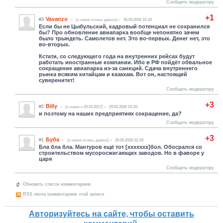
Сообщить модератору
+1
Vavanzo
#3
(c нами очень давно)
30.05.2026 15:20
Если бы не Цыбульский, кадровый потенциал не сохранился
бы? Про обновление авиапарка вообще непонятно зачем
было трындеть. Самолетов нет. Это во-первых. Денег нет, это
во-вторых.
Кстати, со следующего года на внутренних рейсах будут
работать иностранные компании. Ибо в РФ пойдёт обвальное
сокращение авиапарка из-за санкций. Сдача внутреннего
рынка всяким китайцам и казахам. Вот он, настоящий
суверенитет!
Сообщить модератору
+3
Billy
#2
(c нами с 03.04.2017)
29.05.2026 23:20
и поэтому на наших предприятиях сокращение, да?
Сообщить модератору
+3
Буба
#1
(c нами очень давно)
29.05.2026 22:29
Бла бла бла. Мантуров ещё тот [xxxxxxx]бол. Обосрался со
строительством мусоросжигающих заводов. Но в фаворе у
царя
Сообщить модератору
Обновить список комментариев
RSS лента комментариев этой записи
Авторизуйтесь на сайте, чтобы оставить