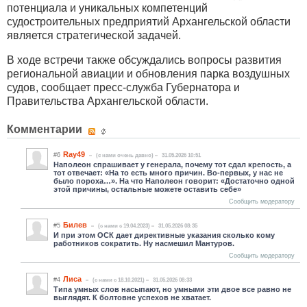
потенциала и уникальных компетенций
судостроительных предприятий Архангельской области
является стратегической задачей.
В ходе встречи также обсуждались вопросы развития
региональной авиации и обновления парка воздушных
судов, сообщает пресс-служба Губернатора и
Правительства Архангельской области.
Комментарии
Ray49
#6
(c нами очень давно)
31.05.2026 10:51
Наполеон спрашивает у генерала, почему тот сдал крепость, а
тот отвечает: «На то есть много причин. Во-первых, у нас не
было пороха…». На что Наполеон говорит: «Достаточно одной
этой причины, остальные можете оставить себе»
Сообщить модератору
Билев
#5
(c нами с 19.04.2023)
31.05.2026 08:35
И при этом ОСК дает директивные указания сколько кому
работников сократить. Ну насмешил Мантуров.
Сообщить модератору
Лиса
#4
(c нами с 18.10.2021)
31.05.2026 08:33
Типа умных слов насыпают, но умными эти двое все равно не
выглядят. К болтовне успехов не хватает.