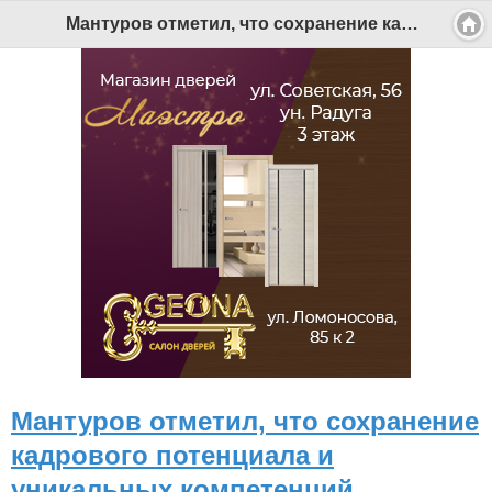
Мантуров отметил, что сохранение кадрового потенциала и уникальных компетенций судостроительных предприятий Архангельской области является стратегической задачей - Беломорканал Северодвинск tv29.ru
Мантуров отметил, что сохранение
кадрового потенциала и
уникальных компетенций