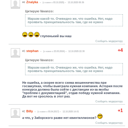
Znaiyka
#4
(c нами с 03.10.2025)
13.10.2025 08:36
Цитирую Vavanzo:
Маразм какой-то. Очевидно же, что ошибка. Нет, надо
проявить принципиальность там, где не нужно
глупенький вы наш
Сообщить модератору
+4
stephan
#3
(c нами с 23.03.2024)
12.10.2025 22:30
Цитирую Vavanzo:
Маразм какой-то. Очевидно же, что ошибка. Нет, надо
проявить принципиальность там, где не нужно
Не ошибка, а скорее всего схема мошенничества при
госзакупках, чтобы выиграла нужная компания. Астория после
конкурса должна была сойти с дистанции из-за якобы
"проблем с документацией", отдав победу нужной компании.
Да вот не срослось в этот раз.
Сообщить модератору
+1
Billy
#2
(c нами с 03.04.2017)
12.10.2025 14:01
а что, у Заборского разве нет квинтиллионов?
Сообщить модератору