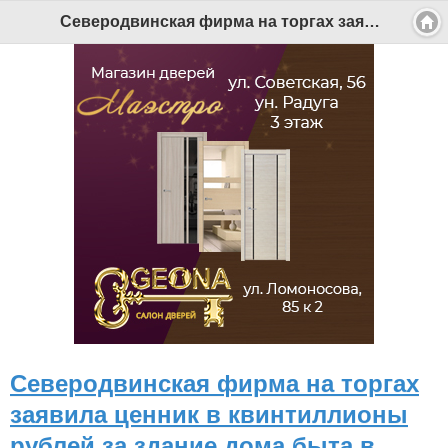
Северодвинская фирма на торгах заявила ценник в квинтиллионы рублей за здание дома быта в Ярославле - Беломорканал Северодвинск tv29.ru
Северодвинская фирма на торгах
заявила ценник в квинтиллионы
рублей за здание дома быта в