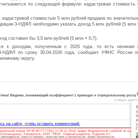
считывается по следующей формуле: кадастровая стоимость 
с кадастровой стоимостью 5 млн рублей продана по значительн
арации 3-НДФЛ необходимо указать доход 5 млн рублей (5 млн 
ход составил бы 3,5 млн рублей (5 млн × 0,7).
я к доходам, полученным с 2025 года, то есть начиная 
3-НДФЛ по сроку 30.04.2026 года, сообщает УФНС России п
номному округу.
етика! Видимо, понижающий коэффициент 1 приводит к отрицательному росту
Сообщить модера
М
у
п
в
сь на сайте, чтобы оставить комментарий.
у
О
ационный номер ЭЛ № ФС77-77001 от 08.11.2019, выдан Федеральной службой по надзору
п
скомнадзор). Учредитель: ООО "ТВ29". Главный редактор: Рудалев А.Г.
 Северодвинска, новости поморья, происшествия в Архангельске, мэрия Архангельска