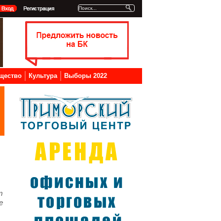
щество
Культура
Выборы 2022
т
е