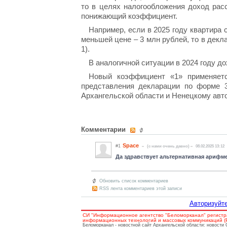
то в целях налогообложения доход рас
понижающий коэффициент.
Например, если в 2025 году квартира 
меньшей цене – 3 млн рублей, то в декл
1).
В аналогичной ситуации в 2024 году до
Новый коэффициент «1» применяетс
представления декларации по форме 
Архангельской области и Ненецкому авто
Комментарии
Space
#1
(c нами очень давно)
08.02.2025 13:12
Да здравствует альтернативная арифм
Обновить список комментариев
RSS лента комментариев этой записи
Авторизуйте
СИ "Информационное агентство "Беломорканал" регистр
информационных технологий и массовых коммуникаций (Ро
Беломорканал - новостной сайт Архангельской области: новости