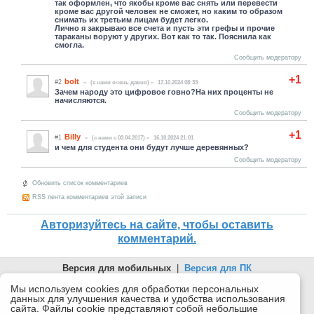
так оформлен, что якобы кроме вас снять или перевести
кроме вас другой человек не сможет, но каким то образом
снимать их третьим лицам будет легко.
Лично я закрываю все счета и пусть эти грефы и прочие
тараканы воруют у других. Вот как то так. Пояснила как
смогла.
Сообщить модератору
+1
bolt
#2
(c нами очень давно)
17.10.2024 08:33
Зачем народу это цифровое говно?На них проценты не
начисляются.
Сообщить модератору
+1
Billy
#1
(c нами с 03.04.2017)
16.10.2024 21:01
и чем для студента они будут лучше деревянных?
Сообщить модератору
Обновить список комментариев
RSS лента комментариев этой записи
Авторизуйтесь на сайте, чтобы оставить
комментарий.
Версия для мобильных
|
Версия для ПК
© 2026 Беломорканал Северодвинск tv29.ru
Мы используем cookies для обработки персональных
данных для улучшения качества и удобства использования
Joomla!
is Free Software released under the GNU General Public
сайта. Файлы cookie представляют собой небольшие
License.