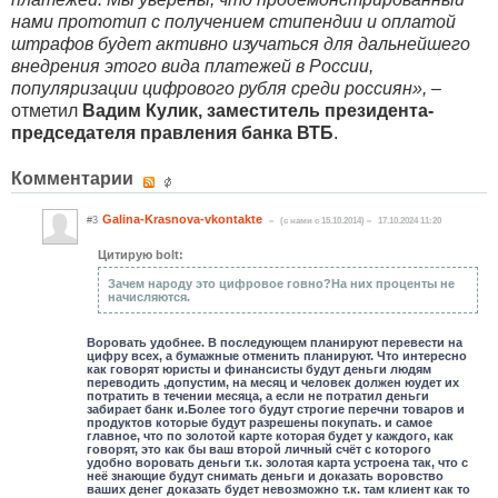
нами прототип с получением стипендии и оплатой
штрафов будет активно изучаться для дальнейшего
внедрения этого вида платежей в России,
популяризации цифрового рубля среди россиян»,
–
отметил
Вадим Кулик, заместитель президента-
председателя правления банка ВТБ
.
Комментарии
Galina-Krasnova-vkontakte
#3
(c нами с 15.10.2014)
17.10.2024 11:20
Цитирую bolt:
Зачем народу это цифровое говно?На них проценты не
начисляются.
Воровать удобнее. В последующем планируют перевести на
цифру всех, а бумажные отменить планируют. Что интересно
как говорят юристы и финансисты будут деньги людям
переводить ,допустим, на месяц и человек должен юудет их
потратить в течении месяца, а если не потратил деньги
забирает банк и.Более того будут строгие перечни товаров и
продуктов которые будут разрешены покупать. и самое
главное, что по золотой карте которая будет у каждого, как
говорят, это как бы ваш второй личный счёт с которого
удобно воровать деньги т.к. золотая карта устроена так, что с
неё знающие будут снимать деньги и доказать воровство
ваших денег доказать будет невозможно т.к. там клиент как то