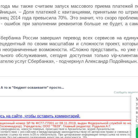
года мы также считаем запуск массового приема платежей п
ойницын. – Доля платежей с квитанциями, принятыми по штрих
онец 2014 года превысила 70%. Это значит, что скоро проблем
 - ошибок при заполнении реквизитов больше не будет, а сам
Сбербанка России завершил перевод всех сервисов на едину
ецедентный по своим масштабам и сложности проект, которы
и неограниченные возможности. «Сложно представить, но уже 
ного обслуживания, сегодня доступная только vip-клиентам
ателю услуг Сбербанка», - подчеркнул Александр Подойницын.
 А то ж "бюджет осваиваете" просто...
Сообщить модера
М
у
п
в
сь на сайте, чтобы оставить комментарий.
у
О
ационный номер ЭЛ № ФС77-77001 от 08.11.2019, выдан Федеральной службой по надзору
п
скомнадзор). Учредитель: ООО "ТВ29". Главный редактор: Рудалев А.Г.
 Северодвинска, новости поморья, происшествия в Архангельске, мэрия Архангельска
соответствии с российским и международным законодательством об авторском праве и смежных права
риалов ссылка на www.tv29.ru обязательна. При цитировании информации гиперссылка на www.tv29.ru 
лях без письменного разрешения агентства не допускается. 18+