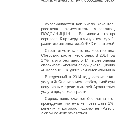
услуги «Автоплатеж», сообщает изда
«Увеличивается как число клиентов
рассказал заместитель управляю
ПОДОЙНИЦЫН. – Во многом это прои
сервисов. К примеру, в минувшем году б
развитию автоплатежей ЖКХ и платежей 
Стоит отметить, что количество пл
Сбербанк, растет неуклонно. В 2014 го
17%, а это без малого 14 тысяч опера
оплачивать «коммуналку» дистанционно
«Сбербанк ОнЛ@йн» или «Мобильный ба
Внедренный в 2014 году сервис «Авт
услуги ЖКХ списанием необходимой суммы
популярным среди жителей Архангельск
услуге продолжает расти.
Сервис подключается бесплатно в о
проведение платежа не превышает 1%.
клиенту, у которого подключен «Автоп
любой момент отказаться.