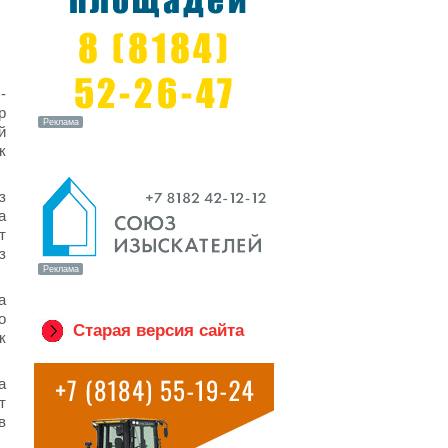
-
р
й
к
з
а
т
з
а
о
Старая версия сайта
к
а
т
в