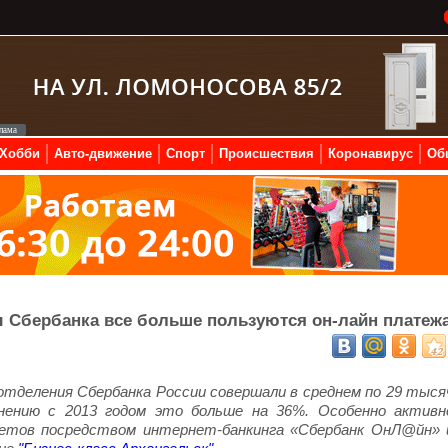
Хобби
Авто-движение
Спорт
Происшествия
Коронавирус
Об
ы Сбербанка все больше пользуются он-лайн платеж
 отделения Сбербанка России совершали в среднем по 29 тыся
нению с 2013 годом это больше на 36%. Особенно активн
четов посредством интернет-банкинга «Сбербанк ОнЛ@йн» 