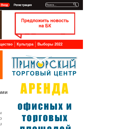
щество
Культура
Выборы 2022
ами
ч
о
и