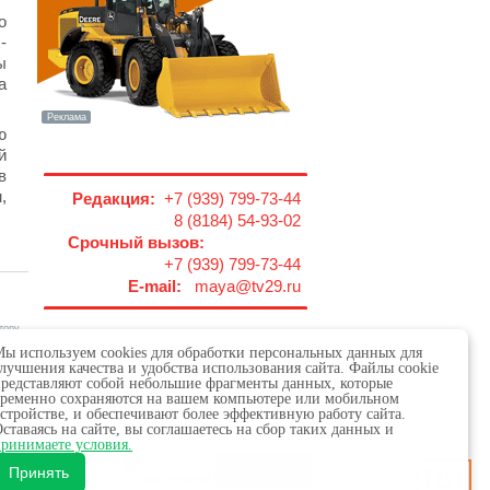
о
-
ы
а
ю
й
в
,
Редакция:
+7 (939) 799-73-44
8 (8184) 54-93-02
Срочный вызов:
+7 (939) 799-73-44
E-mail:
maya@tv29.ru
тору
ы используем cookies для обработки персональных данных для
лучшения качества и удобства использования сайта. Файлы cookie
редставляют собой небольшие фрагменты данных, которые
ременно сохраняются на вашем компьютере или мобильном
стройстве, и обеспечивают более эффективную работу сайта.
ставаясь на сайте, вы соглашаетесь на сбор таких данных и
 в сфере связи,
ринимаете условия.
18+
х.
Принять
обязательна.