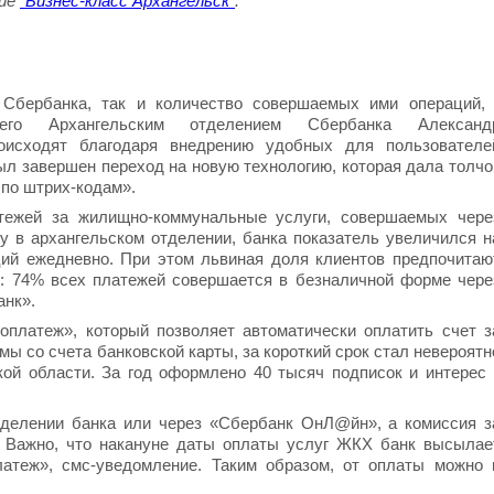
ние
"Бизнес-класс Архангельск"
.
 Сбербанка, так и количество совершаемых ими операций, 
щего Архангельским отделением Сбербанка Александ
сходят благодаря внедрению удобных для пользователе
ыл завершен переход на новую технологию, которая дала толчо
по штрих-кодам».
атежей за жилищно-коммунальные услуги, совершаемых чере
ду в архангельском отделении, банка показатель увеличился н
ций ежедневно. При этом львиная доля клиентов предпочитаю
: 74% всех платежей совершается в безналичной форме чере
нк».
оплатеж», который позволяет автоматически оплатить счет з
 со счета банковской карты, за короткий срок стал невероятн
ой области. За год оформлено 40 тысяч подписок и интерес 
тделении банка или через «Сбербанк ОнЛ@йн», а комиссия з
 Важно, что накануне даты оплаты услуг ЖКХ банк высылае
латеж», смс-уведомление. Таким образом, от оплаты можно 