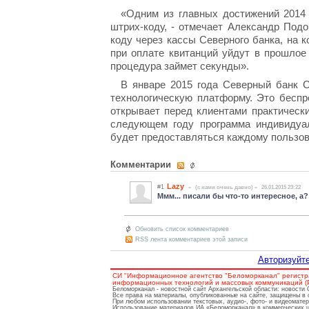
«Одним из главных достижений 2014 
штрих-коду, - отмечает Александр Под
коду через кассы Северного банка, на к
при оплате квитанций уйдут в прошлое
процедура займет секунды».
В январе 2015 года Северный банк 
технологическую платформу. Это беспр
открывает перед клиентами практическ
следующем году программа индивидуаль
будет предоставляться каждому пользов
Комментарии
Lazy
#1
(c нами очень давно)
26.01.2015 23:22
Ммм... писали бы что-то интересное, а?
Обновить список комментариев
RSS лента комментариев этой записи
Авторизуйте
СИ "Информационное агентство "Беломорканал" регистр
информационных технологий и массовых коммуникаций (Ро
Беломорканал - новостной сайт Архангельской области: новости
Все права на материалы, опубликованные на сайте, защищены в 
При любом использовании текстовых, аудио-, фото- и видеомате
Использование материалов ИА «Беломорканал» в коммерческих це