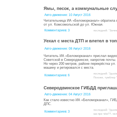
Ямы, песок, а коммунальные сл
Авто-движение:
10 Август 2016
Читательница ИА «Беломорканал» обратила в
от ул. Комсомольской до ул. Южная.
Комментариев:
3
последний: "Зачем 
Уехал с места ДТП и влетел в то
Авто-движение:
08 Август 2016
Читатель ИА «Беломорканал» прислал видео с
Советской в Северодвинске, напротив почты.
Но через 200 метров, районе перекрёстка ул
машину и ретировался с места.
последний: "[quot
Комментариев:
6
Похоже, тумблер "г
Северодвинское ГИБДД приглаша
Авто-движение:
04 Август 2016
Как стало известно ИА «Беломорканал», ГИБ
ДПС.
последний: "[quot
Комментариев:
3
как при чём??..чел