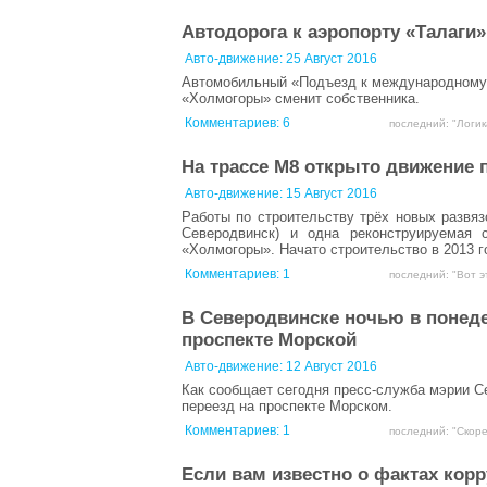
Автодорога к аэропорту «Талаги
Авто-движение:
25 Август 2016
Автомобильный «Подъезд к международному а
«Холмогоры» сменит собственника.
Комментариев:
6
последний: "Логик
На трассе М8 открыто движение 
Авто-движение:
15 Август 2016
Работы по строительству трёх новых развяз
Северодвинск) и одна реконструируемая 
«Холмогоры». Начато строительство в 2013 г
Комментариев:
1
последний: "Вот э
В Северодвинске ночью в понеде
проспекте Морской
Авто-движение:
12 Август 2016
Как сообщает сегодня пресс-служба мэрии Се
переезд на проспекте Морском.
Комментариев:
1
последний: "Скоре
Если вам известно о фактах кор