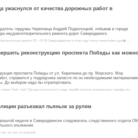
 ужаснулся от качества дорожных работ в
седатель гордумы Череповца Андрей Подволоцкий, побывав в городе
ера неудовлетворительного ремонта дорог Северодвинск.
 Архангельске дороги ГО...О!! В Северодвинске в этом году очень оперативно дор�....."
вершить реконструкцию проспекта Победы как можн
укция проспекта Победы от ул. Кирилкина до пр. Морского. Мэр
бот, справился у подрядчика запасся ли он необходимыми материалами
ы. До выборов надо бы отрапортовать.
e name="bolt - bolt "]За круглосуточность надо людЯм платить повышенные тарифы,это
олиции разъезжал пьяным за рулем
 прошлой неделе в Северодвинске следователь следственного отдела О
льного опьянения.
 же, не сын он мэрский ...