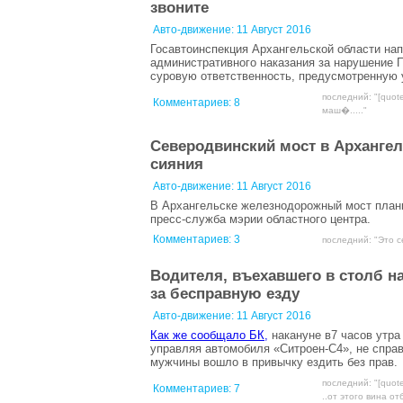
звоните
Авто-движение:
11 Август 2016
Госавтоинспекция Архангельской области на
административного наказания за нарушение П
суровую ответственность, предусмотренную 
последний: "[quot
Комментариев:
8
маш�....."
Северодвинский мост в Архангел
сияния
Авто-движение:
11 Август 2016
В Архангельске железнодорожный мост плани
пресс-служба мэрии областного центра.
Комментариев:
3
последний: "Это с
Водителя, въехавшего в столб н
за бесправную езду
Авто-движение:
11 Август 2016
Как же сообщало БК,
накануне в7 часов утра
управляя автомобиля «Ситроен-С4», не справ
мужчины вошло в привычку ездить без прав.
последний: "[quote
Комментариев:
7
..от этого вина отб