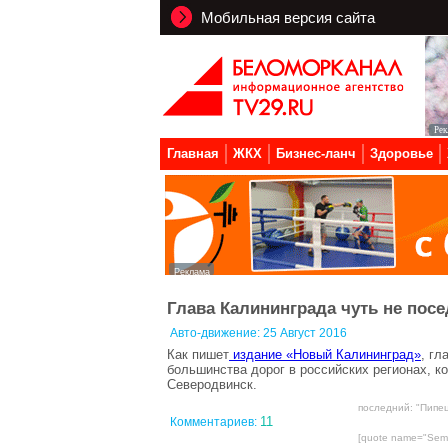
Мобильная версия сайта
Главная
ЖКХ
Бизнес-ланч
Здоровье
Глава Калининграда чуть не посе
Авто-движение:
25 Август 2016
Как пишет
издание «Новый Калининград»
, гл
большинства дорог в российских регионах, ко
Северодвинск.
последний: "Пипец
11
Комментариев:
[quote name="Seme