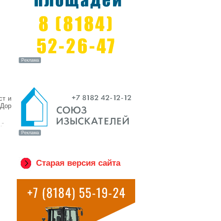
ст и
рДор
."
Старая версия сайта