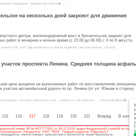
мелик и Вахмурка - Кржемелик и Вахм�....."
ельске на несколько дней закроют для движения
бластного центра, железнодорожный мост в Архангельске закроют для
 работ в вечернее и ночное время (с 22.00 до 06.00) с 4 по 8 августа.
 name="bolt - bolt "]Да,колейность и тряска подвески там заколебала...[/quote]
участок проспекта Ленина. Средняя толщина асфаль
льная цена аукциона на выполненных работ по восстановлению изношенн
 участке автомобильной дороги по пр. Ленина (от ул. Южная в сторону
ток машин - полтора замлекопа в час.....можно и 1 см накатать .... типичный дворо�....."
М
у
п
115
116
117
118
119
120
121
Вперёд
В конец
в
у
О
ационный номер ЭЛ № ФС77-77001 от 08.11.2019, выдан Федеральной службой по надзору
п
скомнадзор). Учредитель: ООО "ТВ29". Главный редактор: Рудалев А.Г.
 Северодвинска, новости поморья, происшествия в Архангельске, мэрия Архангельска