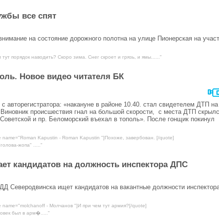
ужбы все спят
нимание на состояние дорожного полотна на улице Пионерская на учас
тут порядок наводить? Скоро зима. Снег скроет и грязь, и ямы......"
поль. Новое видео читателя БК
 авторегистратора: «накануне в районе 10.40. стал свидетелем ДТП на
 Виновник происшествия гнал на большой скорости, с места ДТП скрылс
. Советской и пр. Беломорский въехал в тополь». После гонщик покинул
e name="Roman Kapustin - Roman Kapustin "]Похоже, завербован. [/quote]
олова-жопа" ....."
ет кандидатов на должность инспектора ДПС
ДД Северодвинска ищет кандидатов на вакантные должности инспектор
e name="molchanoff - Молчанов "]И при чем тут армия?[/quote]
овек был в арм�....."