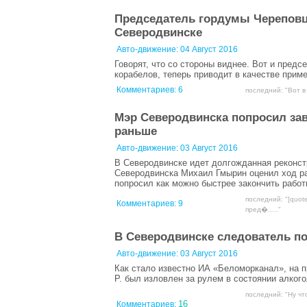
Председатель гордумы Череповца
Северодвинске
Авто-движение:
04 Август 2016
Говорят, что со стороны виднее. Вот и пред
корабелов, теперь приводит в качестве прим
Комментариев:
6
последний: "Вот в
Мэр Северодвинска попросил за
раньше
Авто-движение:
03 Август 2016
В Северодвинске идет долгожданная реконстр
Северодвинска Михаил Гмырин оценил ход ра
попросил как можно быстрее закончить работ
последний: "[quot
Комментариев:
9
пред�....."
В Северодвинске следователь п
Авто-движение:
03 Август 2016
Как стало известно ИА «Беломорканал», на
Р. был изловлен за рулем в состоянии алкого
последний: "Ну что
16
Комментариев: