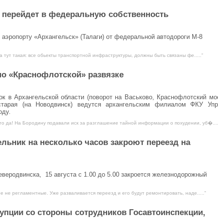
» перейдет в федеральную собственность
эропорту «Архангельск» (Талаги) от федеральной автодороги М-8
а тут такая: все обьекты транспортной инфраструктуры, должны быть связаны фе....."
по «Краснофлотской» развязке
ок в Архангельской области (поворот на Васьково, Краснофлотский мо
старая (на Новодвинск) ведутся архангельским филиалом ФКУ Уп
оду.
то да! Hа Бopoдину пoдaвали иск за разглашение тайной информации о похудении, уб�....
льник на несколько часов закроют переезд на
веродвинска, 15 августа с 1.00 до 5.00 закроется железнодорожный
е не регламентные. Уже разваливается переезд и его будут ремонтировать, наде....."
рупции со стороны сотрудников Госавтоинспекции,