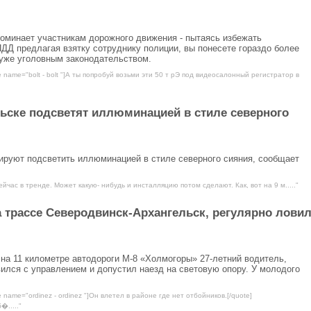
поминает участникам дорожного движения - пытаясь избежать
ДД предлагая взятку сотруднику полиции, вы понесете гораздо более
уже уголовным законодательством.
e name="bolt - bolt "]А ты попробуй возьми эти 50 т рЭ под видеосалонный регистратор в
ьске подсветят иллюминацией в стиле северного
руют подсветить иллюминацией в стиле северного сияния, сообщает
ейчас в тренде. Может какую- нибудь и инсталляцию потом сделают. Как, вот на 9 м....."
а трассе Северодвинск-Архангельск, регулярно лови
 на 11 километре автодороги М-8 «Холмогоры» 27-летний водитель,
ился с управлением и допустил наезд на световую опору. У молодого
 name="ordinez - ordinez "]Он влетел в районе где нет отбойников.[/quote]
�....."