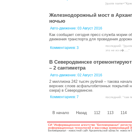
[quote name="Крже
Железнодорожный мост в Арханг
ночью
Авто-движение:
03 Август 2016
Как сообщает сегодня пресс-служба мэрии о
движения транспорта для проведения дорожных
последний: "[quote
Комментариев:
3
это не из-з�....."
В Северодвинске отремонтируют 
– 2 сантиметра
Авто-движение:
02 Август 2016
2 миллиона 242 тысяч рублей – такова нача
верхних слоев асфальтобетонных покрытий на
озера) в Северодвинске.
Комментариев:
7
последний: "там по
В начало
Назад
112
113
114
СИ "Информационное агентство "Беломорканал" регистр
информационных технологий и массовых коммуникаций (Ро
Беломорканал - новостной сайт Архангельской области: новости