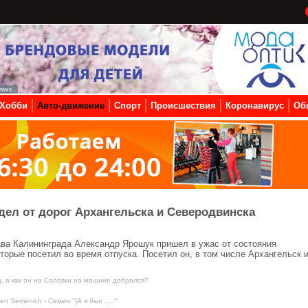
Хобби
Авто-движение
Спорт
Происшествия
Коронавирус
Об
дел от дорог Архангельска и Северодвинска
ава Калининграда Александр Ярошук пришел в ужас от состояния
торые посетил во время отпуска. Посетил он, в том числе Архангельск 
, а как он на Соловки на машине добрался?
n Semenich - Семен "]А я был ....."