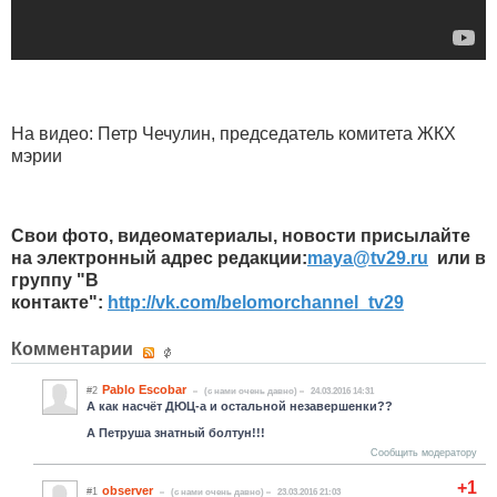
На видео: Петр Чечулин, председатель комитета ЖКХ
мэрии
Свои фото, видеоматериалы, новости присылайте
на электронный адрес редакции:
maya​
@
​tv29.ru
или в
группу "В
контакте":
http://vk.com/belomorchannel_tv29
Комментарии
Pablo Escobar
#2
(c нами очень давно)
24.03.2016 14:31
А как насчёт ДЮЦ-а и остальной незавершенки??
А Петруша знатный болтун!!!
Сообщить модератору
+1
observer
#1
(c нами очень давно)
23.03.2016 21:03