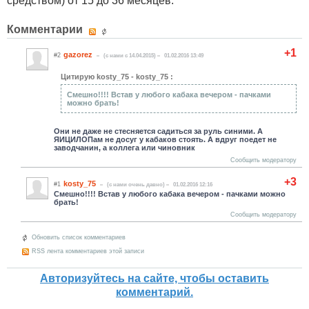
средством) от 15 до 36 месяцев.
Комментарии
+1
gazorez
#2
(c нами с 14.04.2015)
01.02.2016 13:49
Цитирую kosty_75 - kosty_75 :
Смешно!!!! Встав у любого кабака вечером - пачками
можно брать!
Они не даже не стесняется садиться за руль синими. А
ЯИЦИЛОПам не досуг у кабаков стоять. А вдруг поедет не
заводчанин, а коллега или чиновник
Сообщить модератору
+3
kosty_75
#1
(c нами очень давно)
01.02.2016 12:16
Смешно!!!! Встав у любого кабака вечером - пачками можно
брать!
Сообщить модератору
Обновить список комментариев
RSS лента комментариев этой записи
Авторизуйтесь на сайте, чтобы оставить
комментарий.