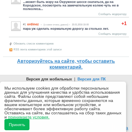
...может быть мэру на Окружное шоссе скататься, да на
Кородское, посмотреть на замечательную колею чуть не в
полколеса...
Сообщить модератору
+1
ordinez
#1
(c нами очень давно)
20.01.2016 18:00
пара уж сделать нормальную дорогу за столько лет.
Сообщить модератору
Обновить список комментариев
RSS лента комментариев этой записи
Авторизуйтесь на сайте, чтобы оставить
комментарий.
Версия для мобильных
|
Версия для ПК
© 2026 Беломорканал Северодвинск tv29.ru
Мы используем cookies для обработки персональных
данных для улучшения качества и удобства использования
Joomla!
is Free Software released under the GNU General Public
сайта. Файлы cookie представляют собой небольшие
License.
фрагменты данных, которые временно сохраняются на
вашем компьютере или мобильном устройстве, и
Mobile version by
Mobile Joomla!
обеспечивают более эффективную работу сайта.
Оставаясь на сайте, вы соглашаетесь на сбор таких данных
Desktop Version
и
принимаете условия.
СИ "Информационное агентство "Беломорканал" регистрационный номер ЭЛ № ФС77-77001 от
08.11.2019, выдан Федеральной службой по надзору в сфере связи, информационных технологий и
Принять
массовых коммуникаций (Роскомнадзор). Учредитель: ООО "ТВ29". Главный редактор: Рудалев А.Г.
18+
Беломорканал - новостной сайт Архангельской области: новости Северодвинска, новости поморья,
происшествия в Архангельске, мэрия Архангельска
Все права на материалы, опубликованные на сайте, защищены в соответствии с российским и
международным законодательством об авторском праве и смежных правах.