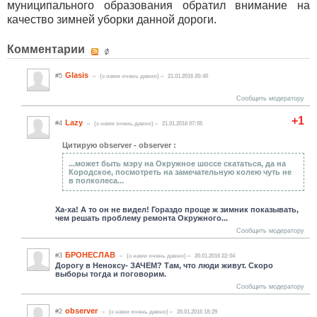
муниципального образования обратил внимание на
качество зимней уборки данной дороги.
Комментарии
Glasis
#5
(c нами очень давно)
21.01.2016 20:40
Сообщить модератору
+1
Lazy
#4
(c нами очень давно)
21.01.2016 07:55
Цитирую observer - observer :
...может быть мэру на Окружное шоссе скататься, да на
Кородское, посмотреть на замечательную колею чуть не
в полколеса...
Ха-ха! А то он не видел! Гораздо проще ж зимник показывать,
чем решать проблему ремонта Окружного...
Сообщить модератору
БРОНЕСЛАВ
#3
(c нами очень давно)
20.01.2016 22:04
Дорогу в Неноксу- ЗАЧЕМ? Там, что люди живут. Скоро
выборы тогда и поговорим.
Сообщить модератору
observer
#2
(c нами очень давно)
20.01.2016 18:29