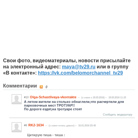
Свои фото, видеоматериалы, новости присылайте
на электронный адрес:
maya
@
tv
29.
ru
или в группу
«В контакте»:
https://vk.com/belomorchannel_tv29
Комментарии
Olga-Schastlivaya-vkontakte
#10
(c нами с 18.03.2016)
18.03.2016 11:23
А летом жители на столько обнаглели,что расчертили для
парковочных мест ТРОТУАР!!
По дороге ездят,на тротуаре стоят
Сообщить модератору
RK2-1634
#9
(c нами очень давно)
16.01.2016 23:40
Цитирую тиша - тиша :