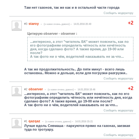
Там нет газонов, так же как и в остальной части города
Сообщить модератору
+2
staroy
#3
(c нами очень давно)
14.01.2016 20:40
Цитирую observer - observer :
...интересно, а этот "читатель БК" может пояснить, как по
его фотографиям определить чётность или нечётность
дня, когда сделано фото? А также время, до 19-00 или
после?
А так фото ни о чём, водителей наказывать не за что...
А так же продолжительность.. До пяти минут - всего лишь
остановка.. Можно и дольше, если для погрузки-разгрузки..
Сообщить модератору
+2
observer
#2
(c нами очень давно)
14.01.2016 18:46
...интересно, а этот "читатель БК" может пояснить, как по его
фотографиям определить чётность или нечётность дня, когда
сделано фото? А также время, до 19-00 или после?
А так фото ни о чём, водителей наказывать не за что...
Сообщить модератору
qazqaz
#1
(c нами очень давно)
14.01.2016 15:21
Лучше вдоль Севмаша - паркуются прямо на газонах, заезжая
туда по тротуару.
Сообщить модератору