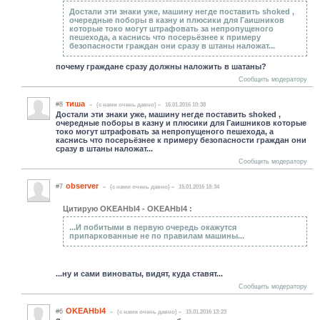
Достали эти знаки уже, машину негде поставить shoked ,
очередные поборы в казну и плюсики для Гаишников
которые токо могут штрафовать за непропущеного
пешехода, а каснись что посерьёзнее к примеру
безопасности граждан они сразу в штаны наложат...
почему граждане сразу должны наложить в шатаны?
Сообщить модератору
тиша
#8
(c нами очень давно)
16.01.2016 10:38
Достали эти знаки уже, машину негде поставить shoked ,
очередные поборы в казну и плюсики для Гаишников которые
токо могут штрафовать за непропущеного пешехода, а
каснись что посерьёзнее к примеру безопасности граждан они
сразу в штаны наложат...
Сообщить модератору
observer
#7
(c нами очень давно)
15.01.2016 18:34
Цитирую OKEAHbI4 - OKEAHbI4 :
...И побитыми в первую очередь окажутся
припаркованные не по правилам машины...
...ну и сами виноваты, видят, куда ставят...
Сообщить модератору
OKEAHbI4
#6
(c нами очень давно)
15.01.2016 13:23