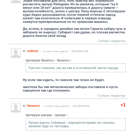
Знаки поставили для того, чтоб трактор мог нормально
расчистить малую Лебедева. Из-за умников, которые "на 5
минут или 19 нет" дорога превратилась в дорогу смерти --
жуткая колейность, уклон к центру. Пока морозы 2 легковушки
худо-бедно разъезжаются, после первой оттепели народ
начнёт там колотиться. И побитыми в первую очередь
окажутся припаркованные не по правилам машины.
Да, кстати, в середине декабря там возле Гаранта субару чуть в
забориху не нырнул. Субарист сам дурак, но плохая расчистка
дороги внесла свой вклад
Сообщить модератору
ordinez
#5
(c нами очень давно)
15.01.2016 12:08
Цитирую Vavanzo - Vavanzo :
Там нет газонов, так же как и в остальной части города
Ну если там ездить, то газонов там точно не будет.
захотели бы там металлические заборы поставили и пусть
паркуются там где положено.
Сообщить модератору
+1
Vavanzo
#4
(c нами очень давно)
14.01.2016 23:02
Цитирую qazqaz - qazqaz :
Лучше вдоль Севмаша - паркуются прямо на газонах,
заезжая туда по тротуару.