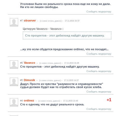
Уголовки были но реального срока пока еще ни кому не дали.
Ни кто не лишен свободы.
Сообщить модератору
observer
#7
(c нами очень давно)
17.11.2015 15:37
Цитирую Vavanzo - Vavanzo :
Сто процентов - этот дебилоид найдёт другую машину.
...ну это если сбудется предсказание ordinez, что не посадят...
Сообщить модератору
Vavanzo
#6
(c нами очень давно)
17.11.2015 15:28
Сто процентов - этот дебилоид найдёт другую машину.
Сообщить модератору
Dimusik
#5
(c нами очень давно)
17.11.2015 14:57
Дадут. Просто из чувства "разумности и справедливости"
судья должен будет как-то отработать свой кусок хлеба.
Сообщить модератору
+1
ordinez
#4
(c нами очень давно)
17.11.2015 13:40
Сто к одному, что не дадут реального срока.
Сообщить модератору