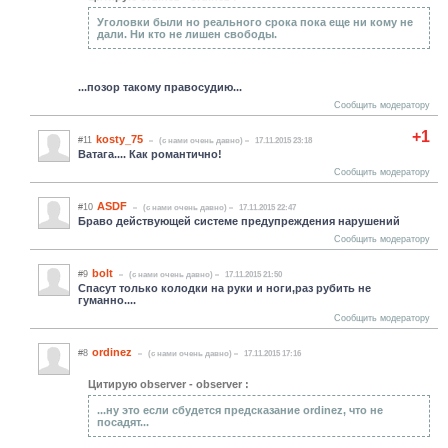
Уголовки были но реального срока пока еще ни кому не
дали. Ни кто не лишен свободы.
...позор такому правосудию...
Сообщить модератору
+1
kosty_75
#11
(c нами очень давно)
17.11.2015 23:18
Ватага.... Как романтично!
Сообщить модератору
ASDF
#10
(c нами очень давно)
17.11.2015 22:47
Браво действующей системе предупреждения нарушений
Сообщить модератору
bolt
#9
(c нами очень давно)
17.11.2015 21:50
Спасут только колодки на руки и ноги,раз рубить не
гуманно....
Сообщить модератору
ordinez
#8
(c нами очень давно)
17.11.2015 17:16
Цитирую observer - observer :
...ну это если сбудется предсказание ordinez, что не
посадят...