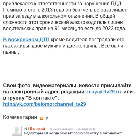
привлекался к ответственности за нарушения ПДД.
Помимо этого, с 2013 года он был четыре раза лишен
прав за езду в алкогольном опьянении. В общей
сложности этот хронический алкоговодитель лишен
водительских прав на 91 месяц, то есть до 2022 года.
В воскресном ДТП
кроме водителя пострадали его
пассажиры: двое мужчин и две женщины. Все были
пьяны.
Свои фото, видеоматериалы, новости присылайте
на электронный адрес редакции:
maya​
@
​tv29.ru
или
в группу "В контакте":
http://vk.com/belomorchannel_tv29
Комментарии
Великий
#14
(c нами с 16.06.2015)
18.11.2015 16:26
Редакторы БК когда заметят свою опечатку в заголовке?