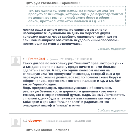
Цитирую ProstoJitel - Горожанин :
тех, кто одним колесом наехал на сплошную или "не
пропустил" пешехода, который еще и до перехода толком
не дошел, вот тех по полной схеме берут в оборот:
опись, протокол, отпечатки пальцев и т.д. и т.п.
логика ваша в целом верна, но слишком уж сильно
наговариваете. буквально на днях на морском двумя
колесами выехал через двойную сплошную - люки там уж
слишком выпирают объезжать неудобно иным способом -
посмотрели на меня и отвернулись.
Сообщить модератору
ProstoJitel
#13
(c нами с 23.10.2015)
18.11.2015 09:12
Таких дятлов по нескольку раз "лишают" прав, которых у них
и так давно нет и по закону вроде ничего с ними больше
сделать не могут. А тех, кто одним колесом наехал на
сплошную или "не пропустил" пешехода, который еще и до
перехода толком не дошел, вот тех по полной схеме берут в
оборот: опись, протокол, отпечатки пальцев и т.д. и т.п. Вот
такое "право"-судие.
Ведь предотвращать правонарушения и обеспечивать
реальную безопасность дорожного движения - это очень
тяжело, это ж еще и головой думать надо. Зачем? Легче встать
с палкой где-нибудь в тенечке и выскакивать как черт из
табакерки с криками "ага, попался" и радоваться что
очередной штраф и "палка" в отчет
Сообщить модератору
observer
#12
(c нами очень давно)
18.11.2015 07:56
Цитирую ordinez - ordinez :