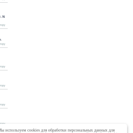
. N
тору
.
тору
тору
тору
тору
тору
ы используем cookies для обработки персональных данных для