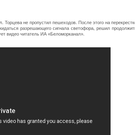
. Торцева не пропустил пешеходов. После этого на перекрестк
жидаться разрешающего сигнала светофора, решил продолжит
ует видео читатель ИА «Беломорканал».