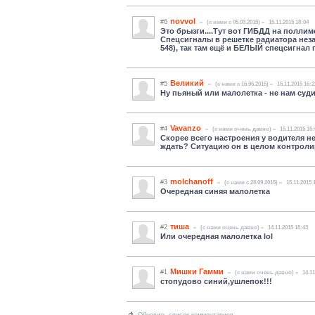
novvol
#6
(c нами с 05.03.2015)
15.11.2015 18:04
Это брызги....Тут вот ГИБДД на поллимо
Спецсигналы в решетке радиатора незак
548), так там ещё и БЕЛЫЙ спецсигнал п
Великий
#5
(c нами с 16.06.2015)
15.11.2015 16:2
Ну пьяный или малолетка - не нам суд
Vavanzo
#4
(c нами очень давно)
15.11.2015 15:
Скорее всего настроения у водителя не
ждать? Ситуацию он в целом контролир
molchanoff
#3
(c нами с 28.09.2015)
15.11.2015 
Очередная синяя малолетка
тиша
#2
(c нами очень давно)
14.11.2015 18:43
Или очередная малолетка lol
Мишки Гамми
#1
(c нами очень давно)
14.11
стопудово синий,ушлепок!!!