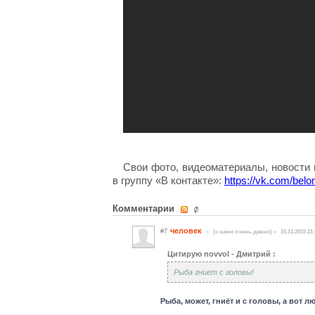
Свои фото, видеоматериалы, новости
в группу «В контакте»:
https://vk.com/bel
Комментарии
человек
#7
(c нами очень давно)
15.11.2015 21
Цитирую novvol - Дмитрий :
Рыба гниет с головы!
Рыба, может, гниёт и с головы, а вот лю