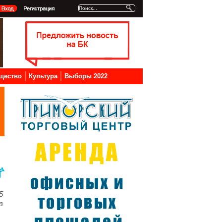
щество
Культура
Выборы 2022
5
в