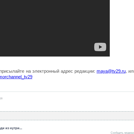
 присылайте на электронный адрес редакции:
maya
@
tv
29.
ru
, ил
omorchannel_tv29
:28
ди из нутри...
Сообщить модера