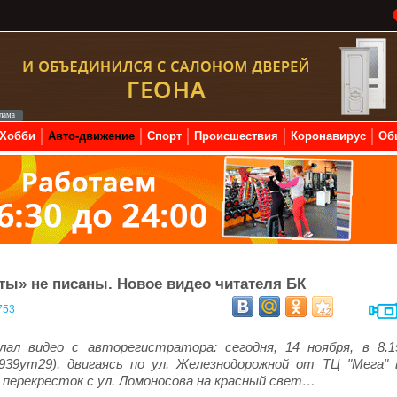
Хобби
Авто-движение
Спорт
Происшествия
Коронавирус
Об
ты» не писаны. Новое видео читателя БК
753
ал видео с авторегистратора: сегодня, 14 ноября, в 8.1
939ут29), двигаясь по ул. Железнодорожной от ТЦ "Мега" 
 перекресток с ул. Ломоносова на красный свет…