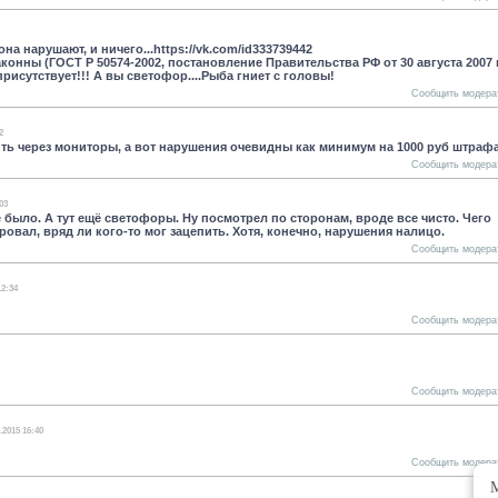
на нарушают, и ничего...https://vk.com/id3337
39442
онны (ГОСТ Р 50574-2002, постановление Правительства РФ от 30 августа 2007 г
рисутствует!!! А вы светофор....Рыба гниет с головы!
Сообщить модера
2
ить через мониторы, а вот нарушения очевидны как минимум на 1000 руб штрафа
Сообщить модера
03
 было. А тут ещё светофоры. Ну посмотрел по сторонам, вроде все чисто. Чего
овал, вряд ли кого-то мог зацепить. Хотя, конечно, нарушения налицо.
Сообщить модера
12:34
Сообщить модера
Сообщить модера
.2015 16:40
Сообщить модера
М