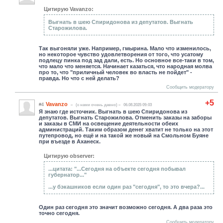
Цитирую Vavanzo:
Выгнать в шею Спиридонова из депутатов. Выгнать
Старожилова.
Так выгоняли уже. Например, гмырина. Мало что изменилось,
но некоторое чувство удовлетворения от того, что усатому
подлецу пинка под зад дали, есть. Но основное все-таки в том,
что мало что меняется. Начинает казаться, что народная молва
про то, что "приличный человек во власть не пойдет" -
правда. Но что с ней делать?
Сообщить модератору
+5
Vavanzo
#4
(c нами очень давно)
06.08.2025 09:03
Я знаю где источник. Выгнать в шею Спиридонова из
депутатов. Выгнать Старожилова. Отменить заказы на заборы
и заказы в СМИ на освещение деятельности обеих
администраций. Таким образом денег хватит не только на этот
путепровод, но ещё и на такой же новый на Смольном Буяне
при въезде в Аханеск.
Цитирую observer:
...цитата: "...Сегодня на объекте сегодня побывал
губернатор..."
...у бэкашников если один раз "сегодня", то это вчера?...
Один раз сегодня это значит возможно сегодня. А два раза это
точно сегодня.
Сообщить модератору