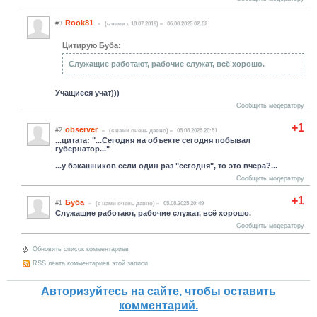
Rook81
#3
(c нами с 18.07.2019)
06.08.2025 02:52
Цитирую Буба:
Служащие работают, рабочие служат, всё хорошо.
Учащиеся учат)))
Сообщить модератору
+1
observer
#2
(c нами очень давно)
05.08.2025 20:51
...цитата: "...Сегодня на объекте сегодня побывал
губернатор..."
...у бэкашников если один раз "сегодня", то это вчера?...
Сообщить модератору
+1
Буба
#1
(c нами очень давно)
05.08.2025 20:49
Служащие работают, рабочие служат, всё хорошо.
Сообщить модератору
Обновить список комментариев
RSS лента комментариев этой записи
Авторизуйтесь на сайте, чтобы оставить
комментарий.