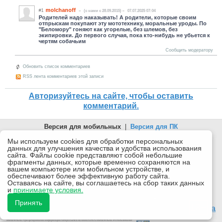
molchanoff
#1
(c нами с 28.09.2015)
07.07.2025 07:04
Родителей надо наказывать! А родители, которые своим
отпрыскам покупают эту мототехнику, моральные уроды. По
"Беломору" гоняют как угорелые, без шлемов, без
экипировки. До первого случая, пока кто-нибудь не убьется к
чертям собачьим
Сообщить модератору
Обновить список комментариев
RSS лента комментариев этой записи
Авторизуйтесь на сайте, чтобы оставить
комментарий.
Версия для мобильных
|
Версия для ПК
© 2026 Беломорканал Северодвинск tv29.ru
Мы используем cookies для обработки персональных
данных для улучшения качества и удобства использования
Joomla!
is Free Software released under the GNU General Public
сайта. Файлы cookie представляют собой небольшие
License.
фрагменты данных, которые временно сохраняются на
вашем компьютере или мобильном устройстве, и
Mobile version by
Mobile Joomla!
обеспечивают более эффективную работу сайта.
Оставаясь на сайте, вы соглашаетесь на сбор таких данных
Desktop Version
и
принимаете условия.
СИ "Информационное агентство "Беломорканал" регистрационный номер ЭЛ № ФС77-77001 от
08.11.2019, выдан Федеральной службой по надзору в сфере связи, информационных технологий и
Принять
массовых коммуникаций (Роскомнадзор). Учредитель: ООО "ТВ29". Главный редактор: Рудалев А.Г.
18+
Беломорканал - новостной сайт Архангельской области: новости Северодвинска, новости поморья,
происшествия в Архангельске, мэрия Архангельска
Все права на материалы, опубликованные на сайте, защищены в соответствии с российским и
международным законодательством об авторском праве и смежных правах.
При любом использовании текстовых, аудио-, фото- и видеоматериалов ссылка на www.tv29.ru
обязательна. При цитировании информации гиперссылка на www.tv29.ru обязательна. Использование