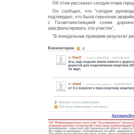
Об этом рассказал сегодня глава город
Он сообщил, что "сегодня руков
подтвердил, что была серьезная аварийн
с Госавтоинспекцией схема дорож
заасфальтировать эти участки".
"В понедельник проверим результат ра
Комментарии
PaulZ
#2
(c нами с 08.01.2023)
07.06.2025 13:18
Ага, еще подъем земли вместе с дорого
дорогой для подключения квартала 100
«в зад».
steed
#1
(c нами очень давно)
05.06.2025 22:05
от 3-х поросят к пресловутому кварталу 
Обновить список комментариев
RSS лента комментариев этой записи
Авторизуйте
СИ "Информационное агентство "Беломорканал" регистр
информационных технологий и массовых коммуникаций (Ро
Беломорканал - новостной сайт Архангельской области: новости
Все права на материалы, опубликованные на сайте, защищены в 
При любом использовании текстовых, аудио-, фото- и видеомате