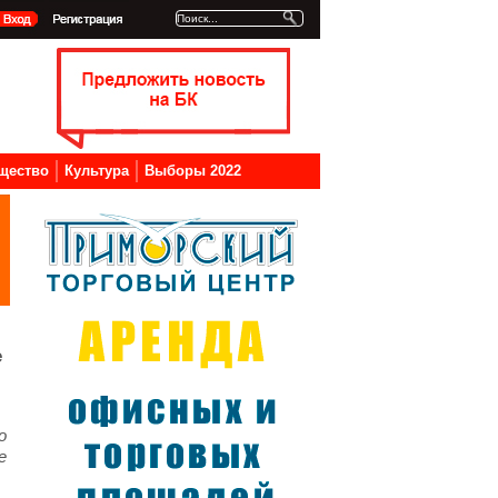
щество
Культура
Выборы 2022
е
о
е