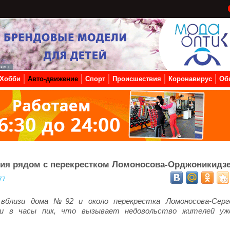
Хобби
Авто-движение
Спорт
Происшествия
Коронавирус
Об
тия рядом с перекрестком Ломоносова-Орджоникидз
77
вблизи дома №92 и около перекрестка Ломоносова-Серг
бки в часы пик, что вызывает недовольство жителей уж