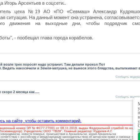
а Игорь Арсентьев в соцсети..
одитель цеха №19 АО «ПО «Севмаш» Александр Кудряшо
ая ситуация. На данный момент она устранена, согласовываетс
ного движения на выходные дни, чтобы подрядчик смо
боты", - пообещал глава города корабелов.
й возле трех поросят надо устранит. Там делали прокол Пот
. Видать накосячили и Земля-матушка, не вынеся этого блядства, выталкивает 
Сообщить модера
скоро 2 месяца как.....
Сообщить модера
М
у
п
в
сь на сайте, чтобы оставить комментарий.
у
О
ационный номер ЭЛ № ФС77-77001 от 08.11.2019, выдан Федеральной службой по надзору
п
скомнадзор). Учредитель: ООО "ТВ29". Главный редактор: Рудалев А.Г.
 Северодвинска, новости поморья, происшествия в Архангельске, мэрия Архангельска
соответствии с российским и международным законодательством об авторском праве и смежных права
риалов ссылка на www.tv29.ru обязательна. При цитировании информации гиперссылка на www.tv29.ru 