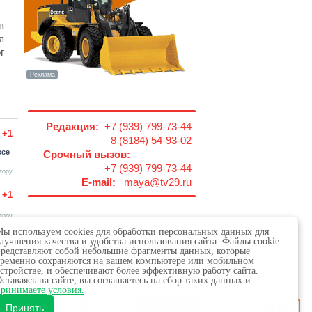
в
я
г
Редакция:
+7 (939) 799-73-44
+1
8 (8184) 54-93-02
все
Срочный вызов:
+7 (939) 799-73-44
тору
E-mail:
maya@tv29.ru
+1
тору
ы используем cookies для обработки персональных данных для
лучшения качества и удобства использования сайта. Файлы cookie
редставляют собой небольшие фрагменты данных, которые
ременно сохраняются на вашем компьютере или мобильном
стройстве, и обеспечивают более эффективную работу сайта.
ставаясь на сайте, вы соглашаетесь на сбор таких данных и
 в сфере связи,
ринимаете условия.
18+
х.
Принять
обязательна.