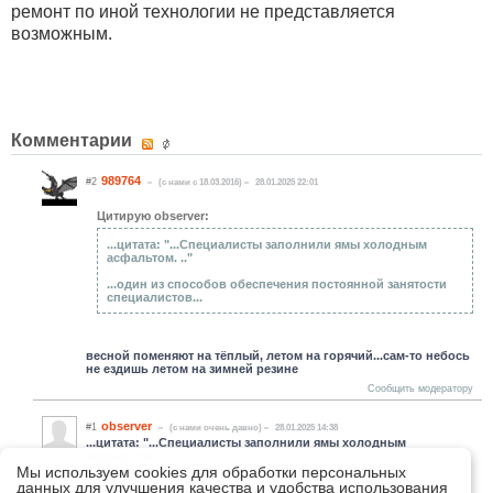
ремонт по иной технологии не представляется
возможным.
Комментарии
989764
#2
(c нами с 18.03.2016)
28.01.2025 22:01
Цитирую observer:
...цитата: "...Специалисты заполнили ямы холодным
асфальтом. .."
...один из способов обеспечения постоянной занятости
специалистов...
весной поменяют на тёплый, летом на горячий...сам-то небось
не ездишь летом на зимней резине
Сообщить модератору
observer
#1
(c нами очень давно)
28.01.2025 14:38
...цитата: "...Специалисты заполнили ямы холодным
асфальтом. .."
Мы используем cookies для обработки персональных
...один из способов обеспечения постоянной занятости
данных для улучшения качества и удобства использования