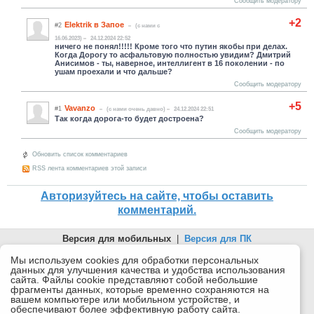
Сообщить модератору
+2
Elektrik в Запое
#2
(c нами с
16.06.2023)
24.12.2024 22:52
ничего не понял!!!!! Кроме того что путин якобы при делах.
Когда Дорогу то асфальтовую полностью увидим? Дмитрий
Анисимов - ты, наверное, интеллигент в 16 поколении - по
ушам проехали и что дальше?
Сообщить модератору
+5
Vavanzo
#1
(c нами очень давно)
24.12.2024 22:51
Так когда дорога-то будет достроена?
Сообщить модератору
Обновить список комментариев
RSS лента комментариев этой записи
Авторизуйтесь на сайте, чтобы оставить
комментарий.
Версия для мобильных
|
Версия для ПК
© 2026 Беломорканал Северодвинск tv29.ru
Мы используем cookies для обработки персональных
данных для улучшения качества и удобства использования
Joomla!
is Free Software released under the GNU General Public
сайта. Файлы cookie представляют собой небольшие
License.
фрагменты данных, которые временно сохраняются на
вашем компьютере или мобильном устройстве, и
Mobile version by
Mobile Joomla!
обеспечивают более эффективную работу сайта.