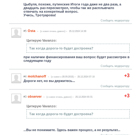
Цыбуля, похоже, путинские Итоги года даже не два раза, а
двадцать раз пересмотрел, чтобы так же расплывчато
отвечать на конкретный вопрос.
Учись, Тротуарова!
Сообщить модератору
Osta
#5
(c нами очень давно)
25.12.2024 14:58
Цитирую Vavanzo:
Так когда дорога-то будет достроена?
при наличии финансирования ваш вопрос будет рассмотрен в
следующем году
Сообщить модератору
+3
molchanoff
#4
(c нами с 28.09.2015)
25.12.2024 07:16
Дороги нет, но вы держитесь...
Сообщить модератору
+3
observer
#3
(c нами очень давно)
25.12.2024 03:31
Цитирую Vavanzo:
Так когда дорога-то будет достроена?
...Вы не понимаете. Здесь важен процесс, а не результат...