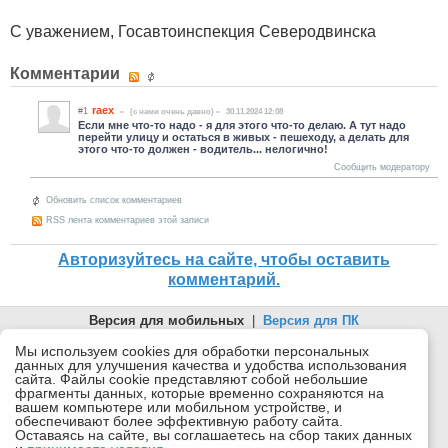
С уважением, Госавтоинспекция Северодвинска
Комментарии
raex
#1
(c нами очень давно)
30.11.2024 12:08
Если мне что-то надо - я для этого что-то делаю. А тут надо
перейти улицу и остаться в живых - пешеходу, а делать для
этого что-то должен - водитель... нелогично!
Сообщить модератору
Обновить список комментариев
RSS лента комментариев этой записи
Авторизуйтесь на сайте, чтобы оставить
комментарий.
Версия для мобильных
|
Версия для ПК
© 2026 Беломорканал Северодвинск tv29.ru
Мы используем cookies для обработки персональных
данных для улучшения качества и удобства использования
Joomla!
is Free Software released under the GNU General Public
сайта. Файлы cookie представляют собой небольшие
License.
фрагменты данных, которые временно сохраняются на
вашем компьютере или мобильном устройстве, и
Mobile version by
Mobile Joomla!
обеспечивают более эффективную работу сайта.
Оставаясь на сайте, вы соглашаетесь на сбор таких данных
Desktop Version