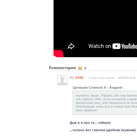
Комментарии
trolls
#11
(c нами очень давно)
12.08.2015 10:26
Цитирую Снятков А - Андрей :
murderer, была. Убрали, ибо она явл
или забыли. Ибо, если основной сигн
пропустив тех, кто движется по осн
Некоторым хоть все условия для безо
свои правила.
Дык и я про то... rolleyes
...только вот стрелка удобная (нужная) 