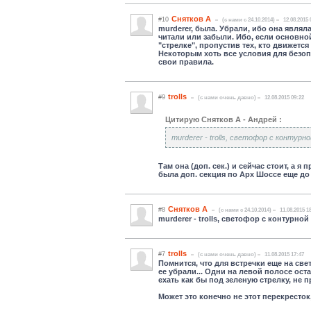
Снятков А
#10
(c нами с 24.10.2014)
12.08.2015 
murderer, была. Убрали, ибо она явля
читали или забыли. Ибо, если основно
"стрелке", пропустив тех, кто движетс
Некоторым хоть все условия для безопа
свои правила.
trolls
#9
(c нами очень давно)
12.08.2015 09:22
Цитирую Снятков А - Андрей :
murderer - trolls, светофор с контур
Там она (доп. сек.) и сейчас стоит, а я
была доп. секция по Арх Шоссе еще до Ж
Снятков А
#8
(c нами с 24.10.2014)
11.08.2015 1
murderer - trolls, светофор с контурн
trolls
#7
(c нами очень давно)
11.08.2015 17:47
Помнится, что для встречки еще на све
ее убрали... Одни на левой полосе ос
ехать как бы под зеленую стрелку, не 
Может это конечно не этот перекресток