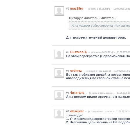
maz29ru
#6
(c нами с 13.11.2014)
11.08.2015 15:52
Цитирую 4итатель - 4итатель :
А на первом видео втречка тож на к
Для встречки зеленый дольше горит.
Снятков А
#5
(c нами с 24.10.2014)
11.08.2015 1
На этом перекрестке (Первомайская-П
ordinez
#4
(c нами очень давно)
11.08.2015 14:1
Вот так и сбивают людей, а потом гово
автоводитель,я по главной ехал на ве
4итатель
#3
(c нами очень давно)
11.08.2015 1
А на первом видео втречка тож на кра
observer
#2
(c нами очень давно)
11.08.2015 13
...выводы:
1. У читателя видеорегистратор говнян
2. Непонятна цель засыла на БК подоб