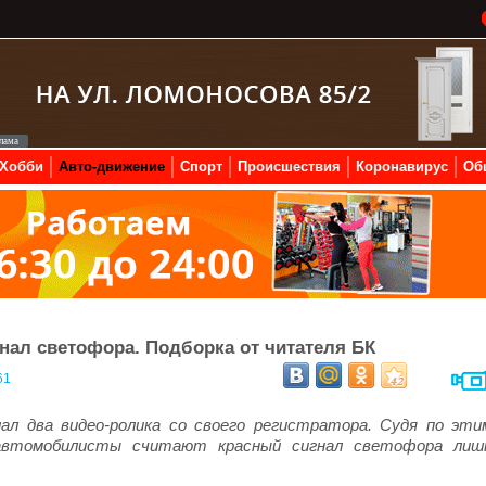
Хобби
Авто-движение
Спорт
Происшествия
Коронавирус
Об
нал светофора. Подборка от читателя БК
61
л два видео-ролика со своего регистратора. Судя по эти
е автомобилисты считают красный сигнал светофора лиш