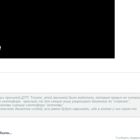
ялась причиной ДТП. Точнее, этой причиной были водители, которые правил не читали
ал светофора - красный, то доп.секция лишь разрешает движение по "стрелке",
овному сигналу светофора "зеленому".
пасного движения создай, все равно будут нарушать, ибо в голове у них какие-то
была...
Сообщить модера