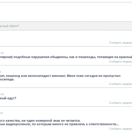
расный едут?
Сообщить модера
5:40
олярная) подобные нарушения обыденны, как и пешеходы, топающие на красны
Сообщить модера
2
рят, пешеход или велосипедист виноват. Меня тоже сегодня не пропустил
лосипеде.
Сообщить модера
3:43
сный едут?
Сообщить модера
:30
ого качества, ни один номерной знак не читается.
ных видеороликов, по которым никого не привлечь к ответственности...
Сообщить модера