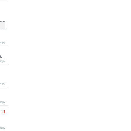
тору
й.
тору
тору
тору
+1
тору