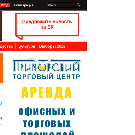
щество
Культура
Выборы 2022
м
ь