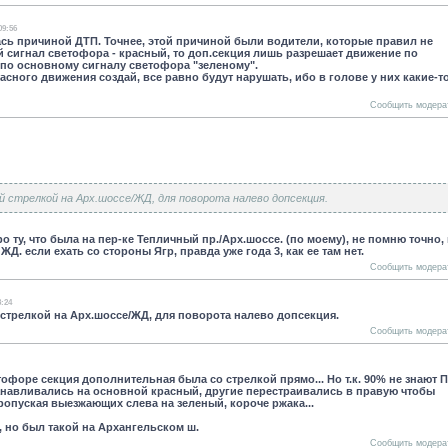
09:56
лась причиной ДТП. Точнее, этой причиной были водители, которые правил не
й сигнал светофора - красный, то доп.секция лишь разрешает движение по
я по основному сигналу светофора "зеленому".
сного движения создай, все равно будут нарушать, ибо в голове у них какие-т
Сообщить модера
ной стрелкой на Арх.шоссе/ЖД, для поворота налево допсекция.
 про ту, что была на пер-ке Тепличный пр./Арх.шоссе. (по моему), не помню точно,
Д. если ехать со стороны Ягр, правда уже года 3, как ее там нет.
Сообщить модера
8:24
ой стрелкой на Арх.шоссе/ЖД, для поворота налево допсекция.
Сообщить модера
тофоре секция дополнительная была со стрелкой прямо... Но т.к. 90% не знают 
танавливались на основной красный, другие перестраивались в правую чтобы
пропуская выезжающих слева на зеленый, короче ржака...
, но был такой на Архангельском ш.
Сообщить модера