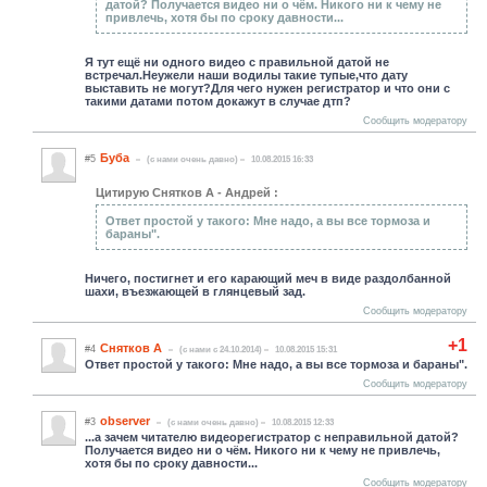
датой? Получается видео ни о чём. Никого ни к чему не
привлечь, хотя бы по сроку давности...
Я тут ещё ни одного видео с правильной датой не
встречал.Неужели наши водилы такие тупые,что дату
выставить не могут?Для чего нужен регистратор и что они с
такими датами потом докажут в случае дтп?
Сообщить модератору
Буба
#5
(c нами очень давно)
10.08.2015 16:33
Цитирую Снятков А - Андрей :
Ответ простой у такого: Мне надо, а вы все тормоза и
бараны".
Ничего, постигнет и его карающий меч в виде раздолбанной
шахи, въезжающей в глянцевый зад.
Сообщить модератору
+1
Снятков А
#4
(c нами с 24.10.2014)
10.08.2015 15:31
Ответ простой у такого: Мне надо, а вы все тормоза и бараны".
Сообщить модератору
observer
#3
(c нами очень давно)
10.08.2015 12:33
...а зачем читателю видеорегистратор с неправильной датой?
Получается видео ни о чём. Никого ни к чему не привлечь,
хотя бы по сроку давности...
Сообщить модератору