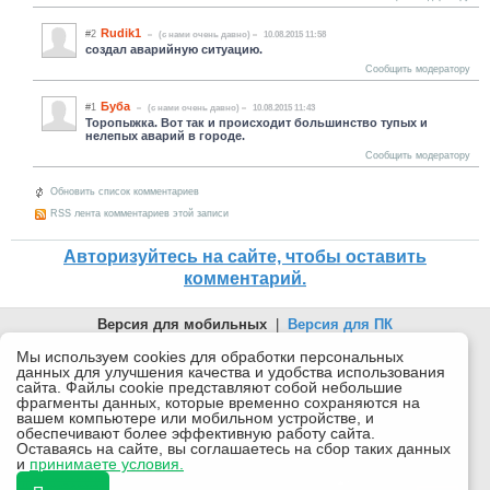
Rudik1
#2
(c нами очень давно)
10.08.2015 11:58
создал аварийную ситуацию.
Сообщить модератору
Буба
#1
(c нами очень давно)
10.08.2015 11:43
Торопыжка. Вот так и происходит большинство тупых и
нелепых аварий в городе.
Сообщить модератору
Обновить список комментариев
RSS лента комментариев этой записи
Авторизуйтесь на сайте, чтобы оставить
комментарий.
Версия для мобильных
|
Версия для ПК
© 2026 Беломорканал Северодвинск tv29.ru
Мы используем cookies для обработки персональных
данных для улучшения качества и удобства использования
Joomla!
is Free Software released under the GNU General Public
сайта. Файлы cookie представляют собой небольшие
License.
фрагменты данных, которые временно сохраняются на
вашем компьютере или мобильном устройстве, и
Mobile version by
Mobile Joomla!
обеспечивают более эффективную работу сайта.
Оставаясь на сайте, вы соглашаетесь на сбор таких данных
Desktop Version
и
принимаете условия.
СИ "Информационное агентство "Беломорканал" регистрационный номер ЭЛ № ФС77-77001 от
08.11.2019, выдан Федеральной службой по надзору в сфере связи, информационных технологий и