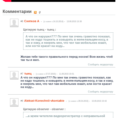
Комментарии
Снятков А
#8
(c нами с 24.10.2014)
13.08.2015 13:38
Цитирую тынц - тынц :
А что он нарушил??? По мне так очень грамотно показал,
как не надо тошнить и ковырять в
жопе пальцем
носу, я
так и езжу, и
насрать
мне, что чел там мобильник юзает,
или ногти красит на ходу...
Желаю тебе такого правильного перед носом! Всю жизнь чтоб
так ты и жил.
Сообщить модератору
тынц
#7
(c нами с 27.07.2015)
11.08.2015 19:51
А что он нарушил??? По мне так очень грамотно показал, как
не надо тошнить и ковырять в
жопе пальцем
носу, я так и езжу,
и
насрать
мне, что чел там мобильник юзает, или ногти красит
на ходу...
Сообщить модератору
Aleksei-Konechnii-vkontakte
#6
(c нами с 28.04.2015)
10.08.2015 19:02
Цитирую observer - observer :
...а зачем читателю видеорегистратор с неправильной