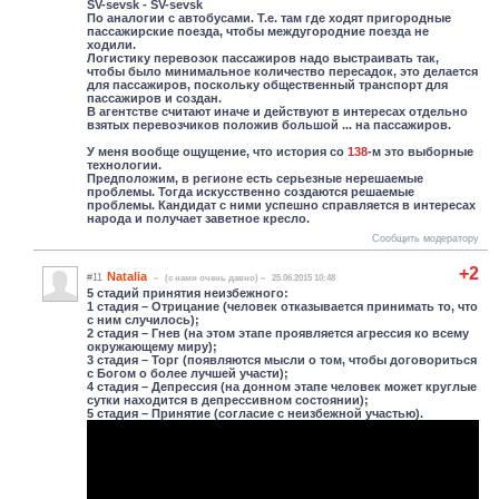
SV-sevsk - SV-sevsk
По аналогии с автобусами. Т.е. там где ходят пригородные
пассажирские поезда, чтобы междугородние поезда не
ходили.
Логистику перевозок пассажиров надо выстраивать так,
чтобы было минимальное количество пересадок, это делается
для пассажиров, поскольку общественный транспорт для
пассажиров и создан.
В агентстве считают иначе и действуют в интересах отдельно
взятых перевозчиков положив большой ... на пассажиров.
У меня вообще ощущение, что история со
138
-м это выборные
технологии.
Предположим, в регионе есть серьезные нерешаемые
проблемы. Тогда искусственно создаются решаемые
проблемы. Кандидат с ними успешно справляется в интересах
народа и получает заветное кресло.
Сообщить модератору
+2
Natalia
#11
(c нами очень давно)
25.06.2015 10:48
5 стадий принятия неизбежного:
1 стадия – Отрицание (человек отказывается принимать то, что
с ним случилось);
2 стадия – Гнев (на этом этапе проявляется агрессия ко всему
окружающему миру);
3 стадия – Торг (появляются мысли о том, чтобы договориться
с Богом о более лучшей участи);
4 стадия – Депрессия (на донном этапе человек может круглые
сутки находится в депрессивном состоянии);
5 стадия – Принятие (согласие с неизбежной участью).