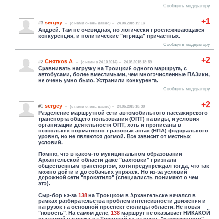
Сообщить модератору
+1
sergey
#3
(c нами очень давно)
24.06.2015 19:13
Андрей. Там не очевидная, но логически прослеживающаяся
конкуренция, и политические "игрища" причастных.
Сообщить модератору
+2
Снятков А
#2
(c нами с 24.10.2014)
24.06.2015 18:59
Сравнивать нагрузку на Троицкий одного маршрута, с
автобусами, более вместимыми, чем многочисленные ПАЗики,
не очень умно было. Устранили конкурента.
Сообщить модератору
+2
sergey
#1
(c нами очень давно)
24.06.2015 18:30
Разделение маршрутной сети автомобильного пассажирского
транспорта общего пользования (ОПТ) на виды, и условия
организации деятельности ОПТ, хоть и прописаны в
нескольких нормативно-правовых актах (НПА) федерального
уровня, но не являются догмой. Все зависит от местных
условий.
Помню, что в каком-то муниципальном образовании
Архангельской области даже "вахтовки" признали
общественным транспортом, хотя предупреждал тогда, что так
можно дойти и до собачьих упряжек. Но из-за условий
дорожной сети "прокатило" (специалисты понимают о чем
это).
Сыр-бор из-за
138
на Троицком в Архангельске начался в
рамках разбирательства проблем интенсивности движения и
нагрузок на основной проспект столицы области. Не новая
"новость". На самом деле,
138
маршрут не оказывает НИКАКОЙ
ощутимой нагрузки на Троицкий из-за очень "разряженного"