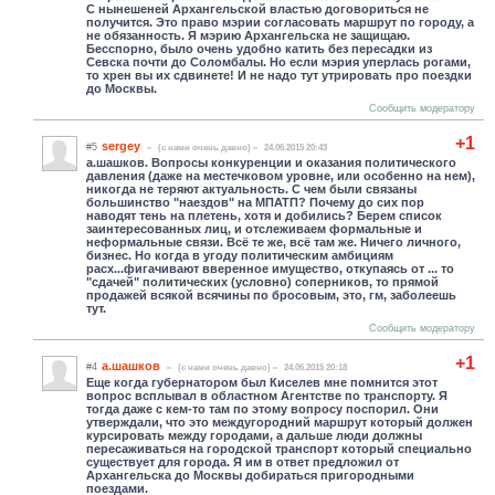
С нынешеней Архангельской властью договориться не
получится. Это право мэрии согласовать маршрут по городу, а
не обязанность. Я мэрию Архангельска не защищаю.
Бесспорно, было очень удобно катить без пересадки из
Севска почти до Соломбалы. Но если мэрия уперлась рогами,
то хрен вы их сдвинете! И не надо тут утрировать про поездки
до Москвы.
Сообщить модератору
+1
sergey
#5
(c нами очень давно)
24.06.2015 20:43
а.шашков. Вопросы конкуренции и оказания политического
давления (даже на местечковом уровне, или особенно на нем),
никогда не теряют актуальность. С чем были связаны
большинство "наездов" на МПАТП? Почему до сих пор
наводят тень на плетень, хотя и добились? Берем список
заинтересованных лиц, и отслеживаем формальные и
неформальные связи. Всё те же, всё там же. Ничего личного,
бизнес. Но когда в угоду политическим амбициям
расх...фигачивают вверенное имущество, откупаясь от ... то
"сдачей" политических (условно) соперников, то прямой
продажей всякой всячины по бросовым, это, гм, заболеешь
тут.
Сообщить модератору
+1
а.шашков
#4
(c нами очень давно)
24.06.2015 20:18
Еще когда губернатором был Киселев мне помнится этот
вопрос всплывал в областном Агентстве по транспорту. Я
тогда даже с кем-то там по этому вопросу поспорил. Они
утверждали, что это междугородний маршрут который должен
курсировать между городами, а дальше люди должны
пересаживаться на городской транспорт который специально
существует для города. Я им в ответ предложил от
Архангельска до Москвы добираться пригородными
поездами.