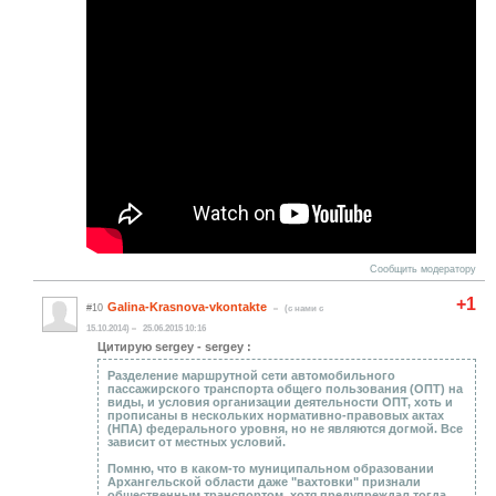
Сообщить модератору
+1
Galina-Krasnova-vkontakte
#10
(c нами с
15.10.2014)
25.06.2015 10:16
Цитирую sergey - sergey :
Разделение маршрутной сети автомобильного
пассажирского транспорта общего пользования (ОПТ) на
виды, и условия организации деятельности ОПТ, хоть и
прописаны в нескольких нормативно-правовых актах
(НПА) федерального уровня, но не являются догмой. Все
зависит от местных условий.
Помню, что в каком-то муниципальном образовании
Архангельской области даже "вахтовки" признали
общественным транспортом, хотя предупреждал тогда,