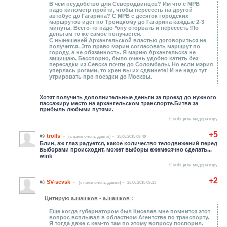
В чем неудобство для Северодвинцев? Им что с МРВ
надо километр пройти, чтобы пересесть на другой
автобус до Гагарина? С МРВ с десяток городских
маршрутов идет по Троицкому до Гагарина каждые 2-3
минуты. Всего-то надо *опу оторвать и пересесть!По
деньгам то же самое получается.
С нынешеней Архангельской властью договориться не
получится. Это право мэрии согласовать маршрут по
городу, а не обязанность. Я мэрию Архангельска не
защищаю. Бесспорно, было очень удобно катить без
пересадки из Севска почти до Соломбалы. Но если мэрия
уперлась рогами, то хрен вы их сдвинете! И не надо тут
утрировать про поездки до Москвы.
Хотят получить дополнительные деньги за проезд до нужного
пассажиру место на архангельском транспорте.Битва за
прибыль любыми путями.
Сообщить модератору
+5
trolls
#9
(c нами очень давно)
25.06.2015 09:40
Блин, аж глаз радуется, какое количество телодвижений перед
выборами происходит, может выборы ежемесячно сделать...
wink
Сообщить модератору
+2
SV-sevsk
#8
(c нами очень давно)
25.06.2015 09:23
Цитирую а.шашков - а.шашков :
Еще когда губернатором был Киселев мне помнится этот
вопрос всплывал в областном Агентстве по транспорту.
Я тогда даже с кем-то там по этому вопросу поспорил.