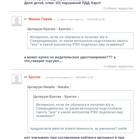
Двое детей, плюс 101 нарушений ПДД, Карл!
Сообщить модератору
Мишки Гамми
#7
(c нами очень давно)
19.06.2015 12:00
Цитирую Критик - Критик :
Интересно, если он обучался и получал в/у в
Северодвинске, то какая автошкола подготовила такого
"аса" и какой инспектор РЭО подписал ему экзамены?
а может купил он водительское удостоверение??? а
что,говорят торгуют....
Сообщить модератору
Критик
#6
(c нами очень давно)
19.06.2015 12:00
Цитирую Natalia - Natalia :
Цитирую Критик - Критик :
Интересно, если он обучался и получал в/у в
Северодвинске, то какая автошкола подготовила
такого "аса" и какой инспектор РЭО подписал ему
экзамены?
предлагаете ввести ответственность за учеников? smile
нет, учитывать при составлении рейтинга автошкол и при