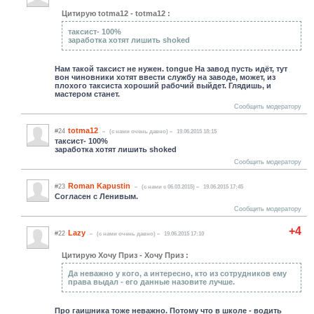
Цитирую totma12 - totma12 :
таксист- 100%
заработка хотят лишить shoked
Нам такой таксист не нужен. tongue На завод пусть идёт, тут
вон чиновники хотят ввести службу на заводе, может, из
плохого таксиста хороший рабочий выйдет. Глядишь, и
мастером станет.
Сообщить модератору
totma12
#24
(c нами очень давно)
19.06.2015 18:15
таксист- 100%
заработка хотят лишить shoked
Сообщить модератору
Roman Kapustin
#23
(c нами с 06.03.2015)
19.06.2015 17:45
Согласен с Ленивым.
Сообщить модератору
+4
Lazy
#22
(c нами очень давно)
19.06.2015 17:10
Цитирую Хочу Приз - Хочу Приз :
Да неважно у кого, а интересно, кто из сотрудников ему
права выдал - его данные назовите лучше.
Про гаишника тоже неважно. Потому что в школе - водить