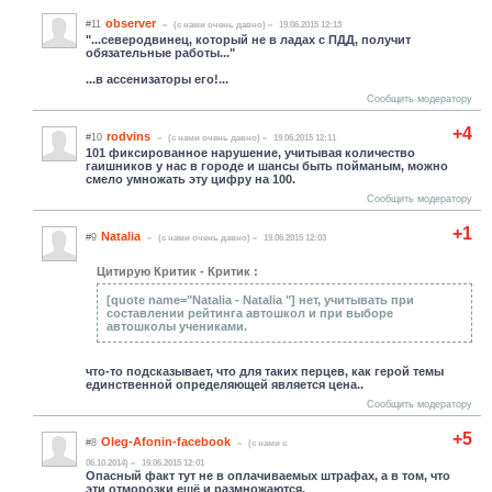
observer
#11
(c нами очень давно)
19.06.2015 12:13
"...северодвинец, который не в ладах с ПДД, получит
обязательные работы..."
...в ассенизаторы его!...
Сообщить модератору
+4
rodvins
#10
(c нами очень давно)
19.06.2015 12:11
101 фиксированное нарушение, учитывая количество
гаишников у нас в городе и шансы быть пойманым, можно
смело умножать эту цифру на 100.
Сообщить модератору
+1
Natalia
#9
(c нами очень давно)
19.06.2015 12:03
Цитирую Критик - Критик :
[quote name="Natalia - Natalia "] нет, учитывать при
составлении рейтинга автошкол и при выборе
автошколы учениками.
что-то подсказывает, что для таких перцев, как герой темы
единственной определяющей является цена..
Сообщить модератору
+5
Oleg-Afonin-facebook
#8
(c нами с
06.10.2014)
19.06.2015 12:01
Опасный факт тут не в оплачиваемых штрафах, а в том, что
эти отморозки ещё и размножаются.