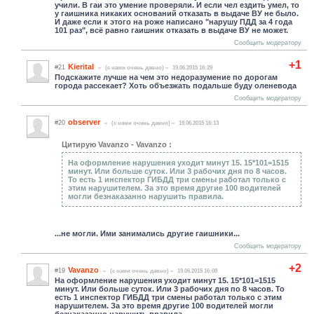
учили. В гаи это умение проверяли. И если чел ездить умел, то
у гаишника никаких оснований отказать в выдаче ВУ не было.
И даже если к этого на роже написано "нарушу ПДД за 4 года
101 раз", всё равно гаишник отказать в выдаче ВУ не может.
Сообщить модератору
+1
Kierital
#21
(c нами очень давно)
19.06.2015 16:29
Подскажите лучше на чем это недоразумение по дорогам
города рассекает? Хоть объезжать подальше буду оленевода
Сообщить модератору
observer
#20
(c нами очень давно)
19.06.2015 16:13
Цитирую Vavanzo - Vavanzo :
На оформление нарушения уходит минут 15. 15*101=1515
минут. Или больше суток. Или 3 рабочих дня по 8 часов.
То есть 1 инспектор ГИБДД три смены работал только с
этим нарушителем. За это время другие 100 водителей
могли безнаказанно нарушить правила.
...не могли. Ими занимались другие гаишники...
Сообщить модератору
+2
Vavanzo
#19
(c нами очень давно)
19.06.2015 16:08
На оформление нарушения уходит минут 15. 15*101=1515
минут. Или больше суток. Или 3 рабочих дня по 8 часов. То
есть 1 инспектор ГИБДД три смены работал только с этим
нарушителем. За это время другие 100 водителей могли
безнаказанно нарушить правила.