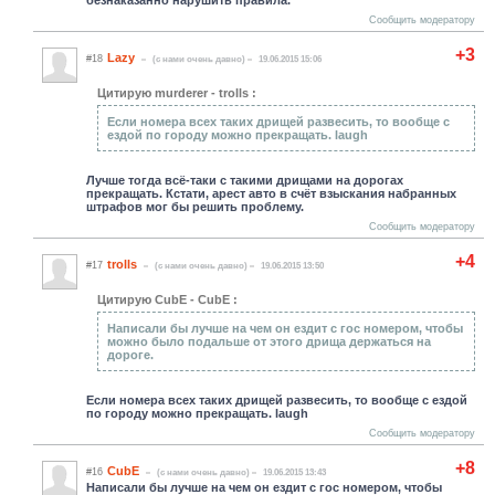
Сообщить модератору
+3
Lazy
#18
(c нами очень давно)
19.06.2015 15:06
Цитирую murderer - trolls :
Если номера всех таких дрищей развесить, то вообще с
ездой по городу можно прекращать. laugh
Лучше тогда всё-таки с такими дрищами на дорогах
прекращать. Кстати, арест авто в счёт взыскания набранных
штрафов мог бы решить проблему.
Сообщить модератору
+4
trolls
#17
(c нами очень давно)
19.06.2015 13:50
Цитирую CubE - CubE :
Написали бы лучше на чем он ездит с гос номером, чтобы
можно было подальше от этого дрища держаться на
дороге.
Если номера всех таких дрищей развесить, то вообще с ездой
по городу можно прекращать. laugh
Сообщить модератору
+8
CubE
#16
(c нами очень давно)
19.06.2015 13:43
Написали бы лучше на чем он ездит с гос номером, чтобы