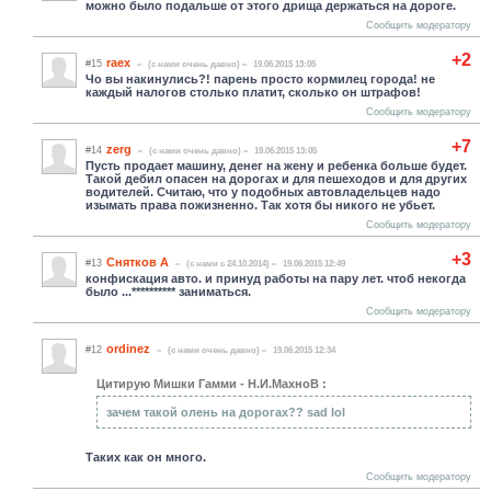
можно было подальше от этого дрища держаться на дороге.
Сообщить модератору
+2
raex
#15
(c нами очень давно)
19.06.2015 13:05
Чо вы накинулись?! парень просто кормилец города! не
каждый налогов столько платит, сколько он штрафов!
Сообщить модератору
+7
zerg
#14
(c нами очень давно)
19.06.2015 13:05
Пусть продает машину, денег на жену и ребенка больше будет.
Такой дебил опасен на дорогах и для пешеходов и для других
водителей. Считаю, что у подобных автовладельцев надо
изымать права пожизненно. Так хотя бы никого не убьет.
Сообщить модератору
+3
Снятков А
#13
(c нами с 24.10.2014)
19.06.2015 12:49
конфискация авто. и принуд работы на пару лет. чтоб некогда
было ...********** заниматься.
Сообщить модератору
ordinez
#12
(c нами очень давно)
19.06.2015 12:34
Цитирую Мишки Гамми - Н.И.МахноВ :
зачем такой олень на дорогах?? sad lol
Таких как он много.
Сообщить модератору