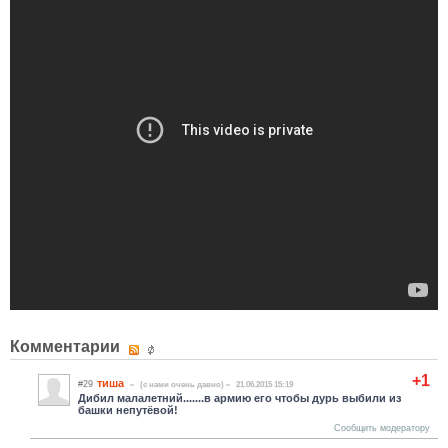
Комментарии
+1
тиша
#29
(c нами очень давно)
21.06.2015 15:19
Дибил малалетний.......в армию его чтобы дурь выбили из
башки непутёвой!
Сообщить модератору