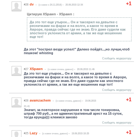
+1
dv
#28
(c нами с 24.11.2014)
20.06.2015 12:34
Цитирую XSpawn - XSpawn :
Да это тот еще утырок... Он и таксерил на девытке с
ресничками на фарах и на волге, а какое то время в
Авроре, правда сейчас где не знаю. Его даже судили как
злостного уклониста от армии, а так же еще мошенник
еще тот!
Да этот "пострел везде успел!" Далеко пойдёт...,но лучше,чтоб
пешком! whisting
Сообщить модератору
XSpawn
#27
(c нами очень давно)
20.06.2015 11:46
Да это тот еще утырок... Он и таксерил на девытке с
ресничками на фарах и на волге, а какое то время в Авроре,
правда сейчас где не знаю. Его даже судили как злостного
уклониста от армии, а так же еще мошенник еще тот!
Сообщить модератору
+1
avamzachem
#26
(c нами очень давно)
19.06.2015
21:41
Значит, за повторное нарушение в том числе тонировка,
штраф 700 руб., а не административный арест на 15 суток,
тогда ерунда))) клеимся заново
Сообщить модератору
+1
Lazy
#25
(c нами очень давно)
19.06.2015 18:25