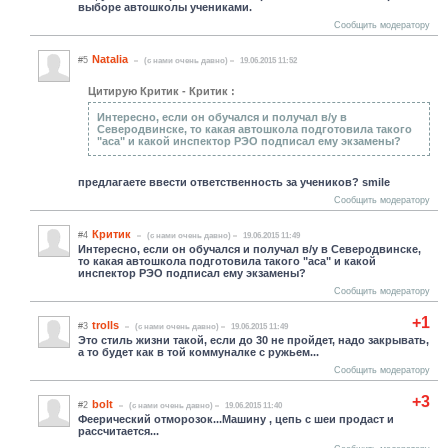
выборе автошколы учениками.
Сообщить модератору
Natalia
#5
(c нами очень давно)
19.06.2015 11:52
Цитирую Критик - Критик :
Интересно, если он обучался и получал в/у в
Северодвинске, то какая автошкола подготовила такого
"аса" и какой инспектор РЭО подписал ему экзамены?
предлагаете ввести ответственность за учеников? smile
Сообщить модератору
Критик
#4
(c нами очень давно)
19.06.2015 11:49
Интересно, если он обучался и получал в/у в Северодвинске,
то какая автошкола подготовила такого "аса" и какой
инспектор РЭО подписал ему экзамены?
Сообщить модератору
+1
trolls
#3
(c нами очень давно)
19.06.2015 11:49
Это стиль жизни такой, если до 30 не пройдет, надо закрывать,
а то будет как в той коммуналке с ружьем...
Сообщить модератору
+3
bolt
#2
(c нами очень давно)
19.06.2015 11:40
Феерический отморозок...Машину , цепь с шеи продаст и
рассчитается...