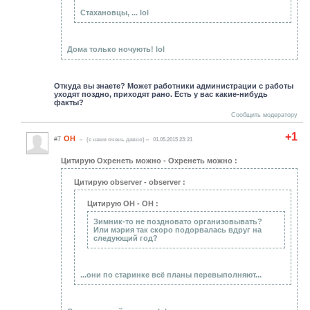
Стахановцы, ... lol
Дома только ночують! lol
Откуда вы знаете? Может работники администрации с работы
уходят поздно, приходят рано. Есть у вас какие-нибудь
факты?
Сообщить модератору
+1
ОН
#7
(c нами очень давно)
01.05.2015 23:21
Цитирую Охренеть можно - Охренеть можно :
Цитирую observer - observer :
Цитирую ОН - ОН :
Зимник-то не поздновато организовывать?
Или мэрия так скоро подорвалась вдруг на
следующий год?
...они по старинке всё планы перевыполняют...