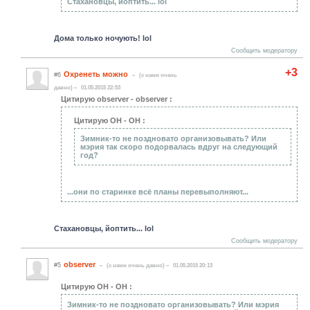
Стахановцы, йоптить... lol
Дома только ночують! lol
Сообщить модератору
+3
Охренеть можно
#6
(c нами очень
давно)
01.05.2015 22:53
Цитирую observer - observer :
Цитирую ОН - ОН :
Зимник-то не поздновато организовывать? Или
мэрия так скоро подорвалась вдруг на следующий
год?
...они по старинке всё планы перевыполняют...
Стахановцы, йоптить... lol
Сообщить модератору
observer
#5
(c нами очень давно)
01.05.2015 20:13
Цитирую ОН - ОН :
Зимник-то не поздновато организовывать? Или мэрия