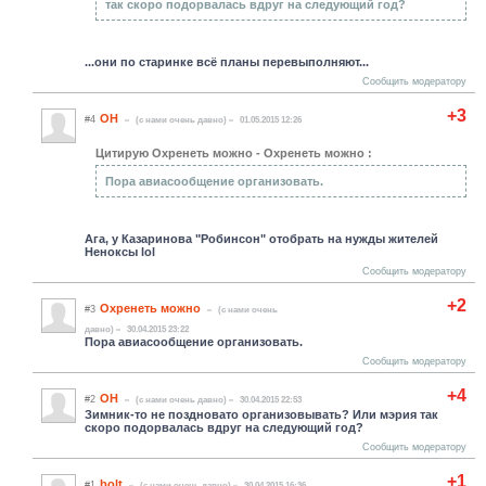
так скоро подорвалась вдруг на следующий год?
...они по старинке всё планы перевыполняют...
Сообщить модератору
+3
ОН
#4
(c нами очень давно)
01.05.2015 12:26
Цитирую Охренеть можно - Охренеть можно :
Пора авиасообщение организовать.
Ага, у Казаринова "Робинсон" отобрать на нужды жителей
Неноксы lol
Сообщить модератору
+2
Охренеть можно
#3
(c нами очень
давно)
30.04.2015 23:22
Пора авиасообщение организовать.
Сообщить модератору
+4
ОН
#2
(c нами очень давно)
30.04.2015 22:53
Зимник-то не поздновато организовывать? Или мэрия так
скоро подорвалась вдруг на следующий год?
Сообщить модератору
+1
bolt
#1
(c нами очень давно)
30.04.2015 16:36