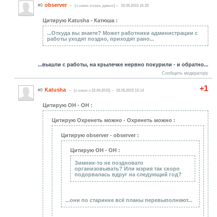
observer
#9
(c нами очень давно)
02.05.2015 15:25
Цитирую Katusha - Катюша :
...Откуда вы знаете? Может работники администрации с
работы уходят поздно, приходят рано...
...вышли с работы, на крылечке нервно покурили - и обратно...
Сообщить модератору
+1
Katusha
#8
(c нами с 22.04.2015)
02.05.2015 13:14
Цитирую ОН - ОН :
Цитирую Охренеть можно - Охренеть можно :
Цитирую observer - observer :
Цитирую ОН - ОН :
Зимник-то не поздновато
организовывать? Или мэрия так скоро
подорвалась вдруг на следующий год?
...они по старинке всё планы перевыполняют...