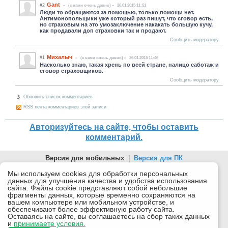
Gant
#2
(c нами очень давно)
26.01.2015 11:51
Люди то обращаются за помощью, только помощи нет.
Антимонопольщики уже который раз пишут, что сговор есть,
но страховым на это умозаключение накакать большую кучу,
как продавали доп страховки так и продают.
Сообщить модератору
Михалыч
#1
(c нами очень давно)
26.01.2015 11:46
Насколько знаю, такая хрень по всей стране, налицо саботаж и
сговор страховщиков.
Сообщить модератору
Обновить список комментариев
RSS лента комментариев этой записи
Авторизуйтесь на сайте, чтобы оставить
комментарий.
Версия для мобильных
|
Версия для ПК
© 2026 Беломорканал Северодвинск tv29.ru
Мы используем cookies для обработки персональных
данных для улучшения качества и удобства использования
Joomla!
is Free Software released under the GNU General Public
сайта. Файлы cookie представляют собой небольшие
License.
фрагменты данных, которые временно сохраняются на
вашем компьютере или мобильном устройстве, и
Mobile version by
Mobile Joomla!
обеспечивают более эффективную работу сайта.
Оставаясь на сайте, вы соглашаетесь на сбор таких данных
Desktop Version
и
принимаете условия.