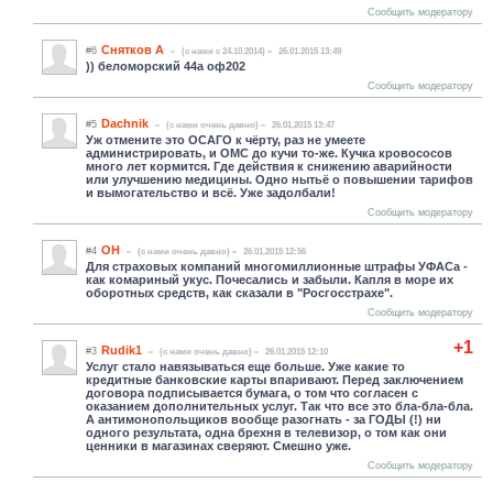
Сообщить модератору
Снятков А
#6
(c нами с 24.10.2014)
26.01.2015 13:49
)) беломорский 44а оф202
Сообщить модератору
Dachnik
#5
(c нами очень давно)
26.01.2015 13:47
Уж отмените это ОСАГО к чёрту, раз не умеете
администрировать, и ОМС до кучи то-же. Кучка кровососов
много лет кормится. Где действия к снижению аварийности
или улучшению медицины. Одно нытьё о повышении тарифов
и вымогательство и всё. Уже задолбали!
Сообщить модератору
ОН
#4
(c нами очень давно)
26.01.2015 12:56
Для страховых компаний многомиллионные штрафы УФАСа -
как комариный укус. Почесались и забыли. Капля в море их
оборотных средств, как сказали в "Росгосстрахе".
Сообщить модератору
+1
Rudik1
#3
(c нами очень давно)
26.01.2015 12:10
Услуг стало навязываться еще больше. Уже какие то
кредитные банковские карты впаривают. Перед заключением
договора подписывается бумага, о том что согласен с
оказанием дополнительных услуг. Так что все это бла-бла-бла.
А антимонопольщиков вообще разогнать - за ГОДЫ (!) ни
одного результата, одна брехня в телевизор, о том как они
ценники в магазинах сверяют. Смешно уже.
Сообщить модератору