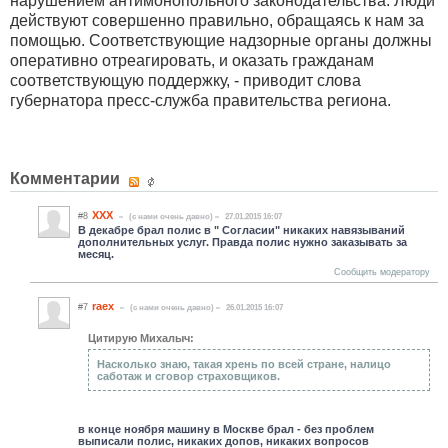
нарушением антимонопольного законодательства. Люди
действуют совершенно правильно, обращаясь к нам за
помощью. Соответствующие надзорные органы должны
оперативно отреагировать, и оказать гражданам
соответствующую поддержку, - приводит слова
губернатора пресс-служба правительства региона.
Комментарии
ХХХ
#8
(c нами очень давно)
27.01.2015 16:07
В декабре брал полис в " Согласии" никаких навязываний
дополнительных услуг. Правда полис нужно заказывать за
месяц.
Сообщить модератору
raex
#7
(c нами очень давно)
26.01.2015 16:07
Цитирую Михалыч:
Насколько знаю, такая хрень по всей стране, налицо
саботаж и сговор страховщиков.
в конце ноября машину в Москве брал - без проблем
выписали полис, никаких допов, никаких вопросов