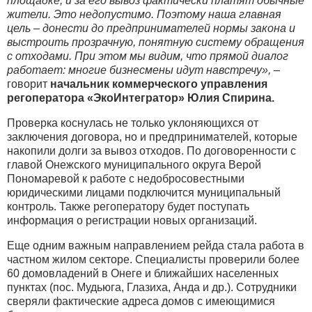
площадке, и за его вывоз фактически платят обычные
жители. Это недопустимо. Поэтому наша главная
цель – донести до предпринимателей нормы закона и
выстроить прозрачную, понятную систему обращения
с отходами. При этом мы видим, что прямой диалог
работает: многие бизнесмены идут навстречу»,
–
говорит
начальник коммерческого управления
регоператора «ЭкоИнтегратор» Юлия Спирина.
Проверка коснулась не только уклоняющихся от
заключения договора, но и предпринимателей, которые
накопили долги за вывоз отходов. По договоренности с
главой Онежского муниципального округа Верой
Пономаревой к работе с недобросовестными
юридическими лицами подключится муниципальный
контроль. Также регоператору будет поступать
информация о регистрации новых организаций.
Еще одним важным направлением рейда стала работа в
частном жилом секторе. Специалисты проверили более
60 домовладений в Онеге и ближайших населенных
пунктах (пос. Мудьюга, Глазиха, Анда и др.). Сотрудники
сверяли фактические адреса домов с имеющимися